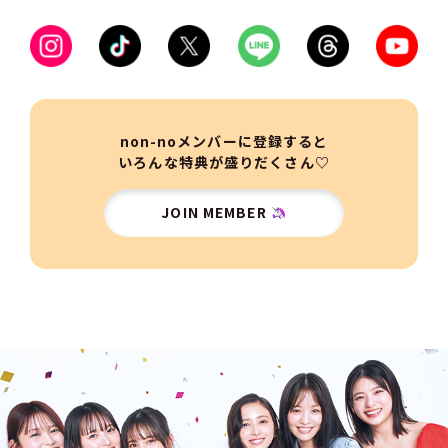
non-noメンバーに登録すると
いろんな特典が盛りだくさん♡
JOIN MEMBER