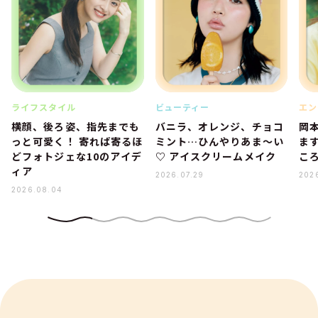
ライフスタイル
ビューティー
エン
横顔、後ろ姿、指先までも
バニラ、オレンジ、チョコ
岡
っと可愛く！ 寄れば寄るほ
ミント…ひんやりあま～い
ま
どフォトジェな10のアイデ
♡ アイスクリームメイク
こ
ィア
2026.07.29
202
2026.08.04