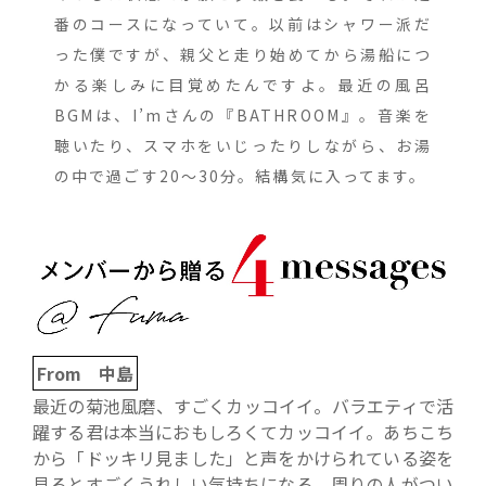
番のコースになっていて。以前はシャワー派だ
った僕ですが、親父と走り始めてから湯船につ
かる楽しみに目覚めたんですよ。最近の風呂
BGMは、I’mさんの『BATHROOM』。音楽を
聴いたり、スマホをいじったりしながら、お湯
の中で過ごす20〜30分。結構気に入ってます。
From 中島
最近の菊池風磨、すごくカッコイイ。バラエティで活
躍する君は本当におもしろくてカッコイイ。あちこち
から「ドッキリ見ました」と声をかけられている姿を
見るとすごくうれしい気持ちになる。周りの人がつい