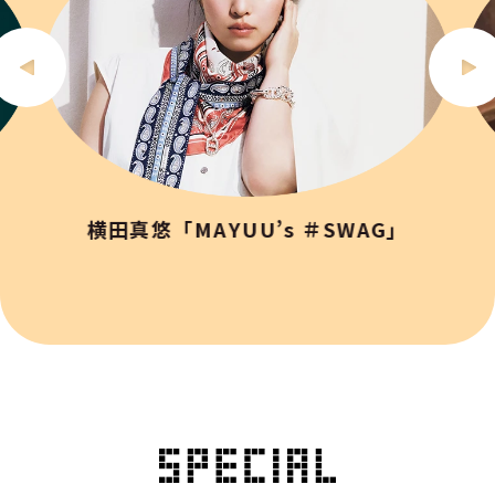
横田真悠「MAYUU’s ＃SWAG」