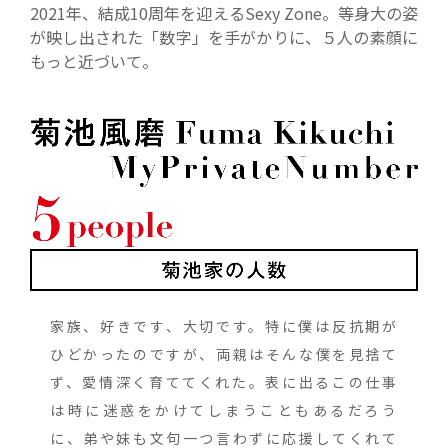
2021年、結成10周年を迎えるSexy Zone。等身大の姿
が映し出された「数字」を手がかりに、５人の素顔に
もっと近づいて。
家族、好きです、大切です。特に僕は反抗期が
ひどかったのですが、両親はそんな僕を見捨て
ず、愛情深く育ててくれた。表に出るこの仕事
は時に迷惑をかけてしまうこともあるだろう
に、弟や妹も文句一つ言わずに応援してくれて