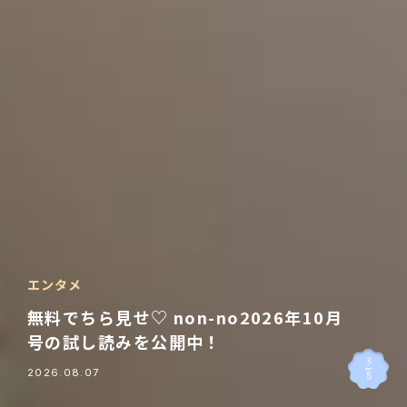
2026.08.04
エンタメ
無料でちら見せ♡ non-no2026年10月
号の試し読みを公開中！
迷いも悩みも解決！ 恋
3
愛タロット占い
2026.08.07
5