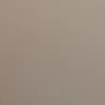
無
料
で
ち
ら
見
せ
♡
n
o
n
-
n
o
2
0
2
6
年
9
月
の
試
し
読
み
を
公
開
中
の
横
顔
、
後
ろ
姿
、
指
先
ま
で
も
っ
と
可
愛
く
！
寄
れ
ば
寄
る
ほ
ど
フ
ォ
ト
ジ
ェ
な
1
0
ア
イ
デ
ィ