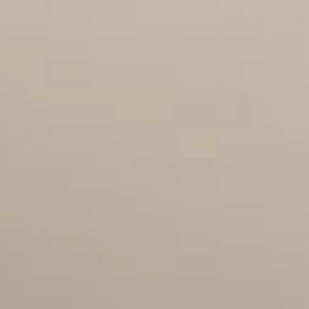
エンタメ
無料でちら見せ♡ non-no2026年9月
号の試し読みを公開中！
2026.07.13
エンタメ