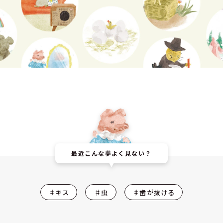
最近こんな夢よく見ない？
♯キス
♯虫
♯歯が抜ける