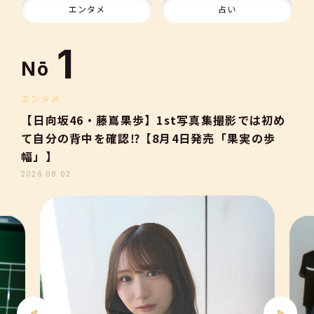
10
エンタメ
占い
1
Nō
2
エンタメ
【日向坂46・藤嶌果歩】1st写真集撮影では初め
て自分の背中を確認⁉【8月4日発売「果実の歩
3
幅」】
2026.08.02
4
5
6