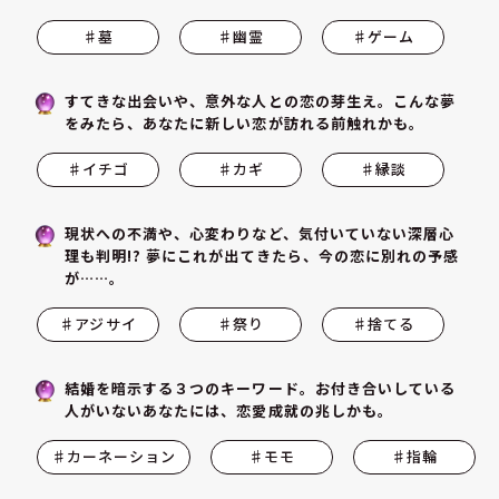
♯墓
♯幽霊
♯ゲーム
すてきな出会いや、意外な人との恋の芽生え。こんな夢
をみたら、あなたに新しい恋が訪れる前触れかも。
♯イチゴ
♯カギ
♯縁談
現状への不満や、心変わりなど、気付いていない深層心
理も判明!? 夢にこれが出てきたら、今の恋に別れの予感
が……。
♯アジサイ
♯祭り
♯捨てる
結婚を暗示する３つのキーワード。お付き合いしている
人がいないあなたには、恋愛成就の兆しかも。
♯カーネーション
♯モモ
♯指輪