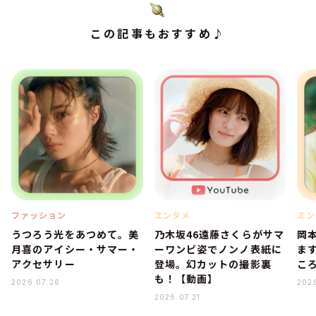
この記事もおすすめ♪
ファッション
エンタメ
エン
うつろう光をあつめて。美
乃木坂46遠藤さくらがサマ
岡
月喜のアイシー・サマー・
ーワンピ姿でノンノ表紙に
ま
アクセサリー
登場。幻カットの撮影裏
こ
も！【動画】
2026.07.26
202
2026.07.21