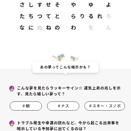
さ
し
す
せ
そ
や
ゆ
よ
た
ち
つ
て
と
ら
り
る
れ
ろ
な
に
ぬ
ね
の
わ
を
ん
あの夢ってこんな暗示かも？
こんな夢を見たらラッキーサイン☆ 運気上昇の兆しを示
す、見たら嬉しい夢って？
♯朝
♯ナス
♯スキー・スノボ
トラブル発生や幸運の訪れなど、今から起こる出来事を
暗示している予知夢に出てくるのは？