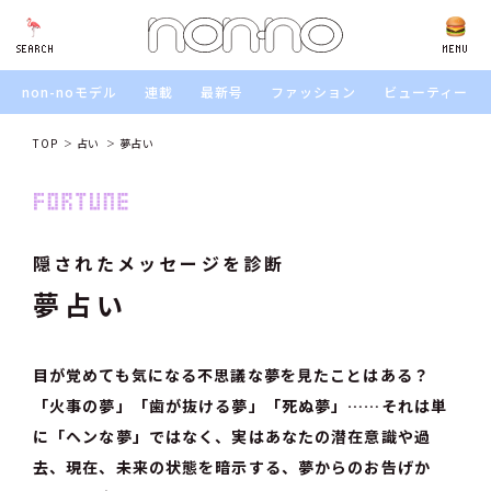
SEARCH
SEARCH
MENU
non-noモデル
連載
最新号
ファッション
ビューティー
TOP
占い
夢占い
隠されたメッセージを診断
夢占い
目が覚めても気になる不思議な夢を見たことはある？
「火事の夢」「歯が抜ける夢」「死ぬ夢」……それは単
に「ヘンな夢」ではなく、実はあなたの潜在意識や過
去、現在、未来の状態を暗示する、夢からのお告げか