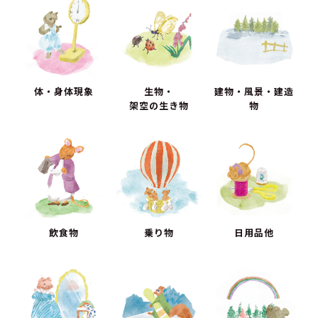
体・身体現象
生物・
建物・風景・建造
架空の生き物
物
飲食物
乗り物
日用品他