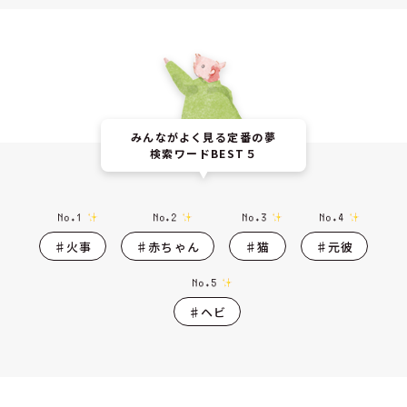
みんながよく見る定番の夢
検索ワードBEST５
♯火事
♯赤ちゃん
♯猫
♯元彼
♯ヘビ