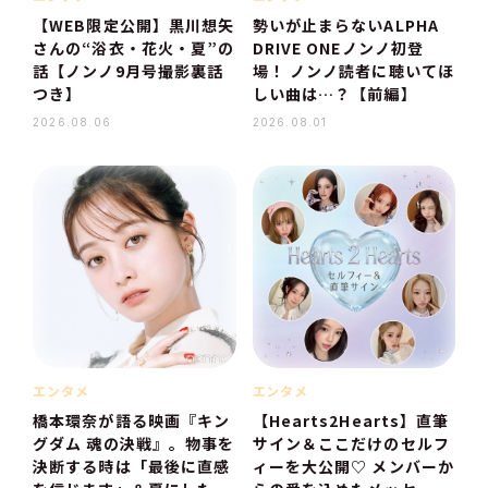
【WEB限定公開】黒川想矢
勢いが止まらないALPHA
さんの“浴衣・花火・夏”の
DRIVE ONEノンノ初登
話【ノンノ9月号撮影裏話
場！ ノンノ読者に聴いてほ
つき】
しい曲は…？【前編】
2026.08.06
2026.08.01
エンタメ
エンタメ
橋本環奈が語る映画『キン
【Hearts2Hearts】直筆
グダム 魂の決戦』。物事を
サイン＆ここだけのセルフ
決断する時は「最後に直感
ィーを大公開♡ メンバーか