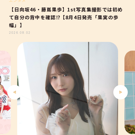
2
エンタメ
【日向坂46・藤嶌果歩】1st写真集撮影では初め
て自分の背中を確認⁉【8月4日発売「果実の歩
3
幅」】
2026.08.02
4
5
6
7
8