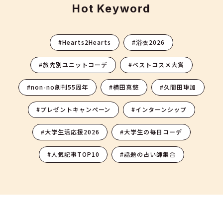
Hot Keyword
#Hearts2Hearts
#浴衣2026
#旅先別ユニットコーデ
#ベストコスメ大賞
#non-no創刊55周年
#横田真悠
#久間田琳加
#プレゼントキャンペーン
#インターンシップ
#大学生活応援2026
#大学生の毎日コーデ
#人気記事TOP10
#話題の占い師集合