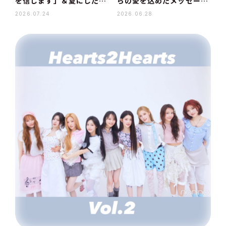
を信じます」＆夏にしたい
らの愛を込めたメッセージ
のは、流しそうめん
も！【Vol.3】
2026.07.24
2026.06.28