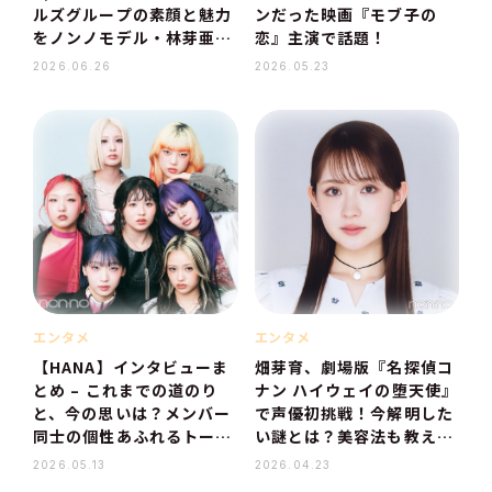
ルズグループの素顔と魅力
ンだった映画『モブ子の
をノンノモデル・林芽亜里
恋』主演で話題！
が直撃インタビュー！【V
2026.06.26
2026.05.23
ol.1】
エンタメ
エンタメ
【HANA】インタビューま
畑芽育、劇場版『名探偵コ
とめ – これまでの道のり
ナン ハイウェイの堕天使』
と、今の思いは？メンバー
で声優初挑戦！今解明した
同士の個性あふれるトーク
い謎とは？美容法も教え
も！
て！
2026.05.13
2026.04.23