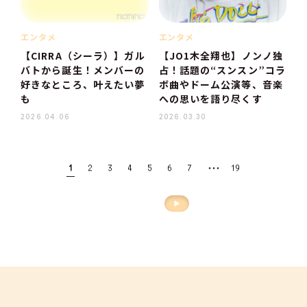
エンタメ
エンタメ
【CIRRA（シーラ）】ガル
【JO1木全翔也】ノンノ独
バトから誕生！メンバーの
占！話題の“スンスン”コラ
好きなところ、叶えたい夢
ボ曲やドーム公演等、音楽
も
への思いを語り尽くす
2026.04.06
2026.03.30
・・・
1
2
3
4
5
6
7
19