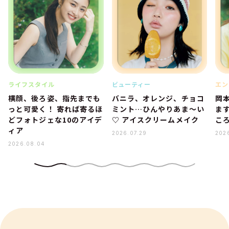
ライフスタイル
ビューティー
エン
横顔、後ろ姿、指先までも
バニラ、オレンジ、チョコ
岡
っと可愛く！ 寄れば寄るほ
ミント…ひんやりあま～い
ま
どフォトジェな10のアイデ
♡ アイスクリームメイク
こ
ィア
2026.07.29
202
2026.08.04