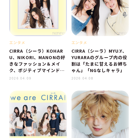
エンタメ
エンタメ
CIRRA（シーラ）KOHAR
CIRRA（シーラ）MYU.Y、
U、NIKORI、MANONの好
YURARAのグループ内の役
きなファッション＆メイ
割は「たまに甘えるお姉ち
ク、ポジティブマインドの
ゃん」「NGなしキャラ」
秘訣は？
2026.04.09
2026.04.08