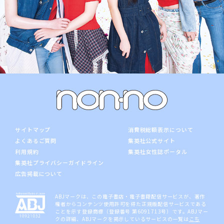
サイトマップ
消費税総額表示について
よくあるご質問
集英社公式サイト
利用規約
集英社女性誌ポータル
集英社プライバシーガイドライン
広告掲載について
ABJマークは、この電子書店・電子書籍配信サービスが、著作
権者からコンテンツ使用許可を得た正規版配信サービスである
ことを示す登録商標（登録番号 第6091713号）です。ABJマー
クの詳細、ABJマークを掲示しているサービスの一覧は
こち