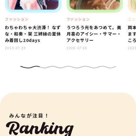
ファッション
ファッション
エン
わちゃわちゃ大渋滞！ なず
うつろう光をあつめて。美
岡
な・和奏・栞 三姉妹の夏休
月喜のアイシー・サマー・
ま
み着回し20days
アクセサリー
こ
2026.07.29
2026.07.26
202
みんなが注目！
Ranking