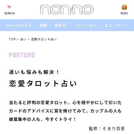
SEARCH
SEARCH
MENU
non-noモデル
連載
最新号
ファッション
ビューティー
TOP
占い
恋愛タロット占い
迷いも悩みも解決！
恋愛タロット占い
当たると評判の恋愛タロット。心を穏やかにして引いた
カードのアドバイスに耳を傾けてみて。カップルの人も
彼募集中の人も、今すぐトライ！
監修：そまり百音