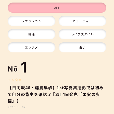
ALL
ファッション
ビューティー
9
就活
ライフスタイル
10
エンタメ
占い
1
Nō
2
エンタメ
【日向坂46・藤嶌果歩】1st写真集撮影では初め
て自分の背中を確認⁉【8月4日発売「果実の歩
3
幅」】
2026.08.02