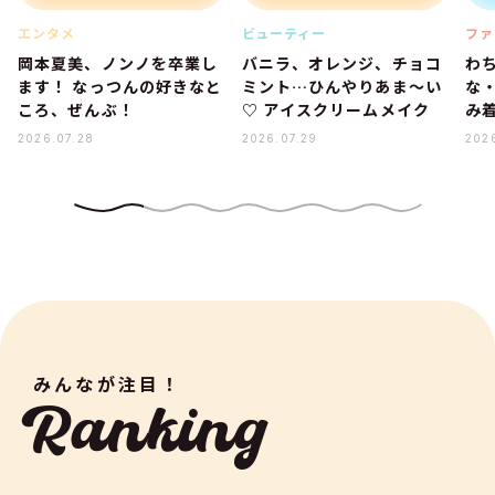
エンタメ
ビューティー
ファ
岡本夏美、ノンノを卒業し
バニラ、オレンジ、チョコ
わ
ます！ なっつんの好きなと
ミント…ひんやりあま～い
な
ころ、ぜんぶ！
♡ アイスクリームメイク
み着
2026.07.28
2026.07.29
202
みんなが注目！
Ranking