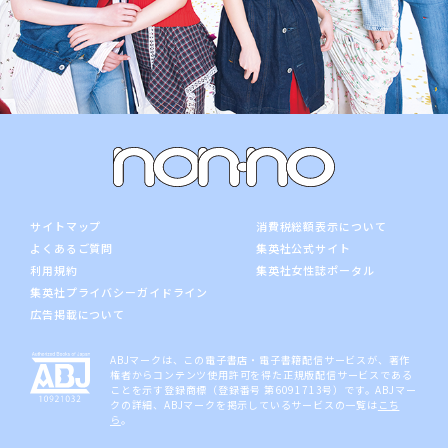
サイトマップ
消費税総額表示について
よくあるご質問
集英社公式サイト
利用規約
集英社女性誌ポータル
集英社プライバシーガイドライン
広告掲載について
ABJマークは、この電子書店・電子書籍配信サービスが、著作
権者からコンテンツ使用許可を得た正規版配信サービスである
ことを示す登録商標（登録番号 第6091713号）です。ABJマー
クの詳細、ABJマークを掲示しているサービスの一覧は
こち
ら
。