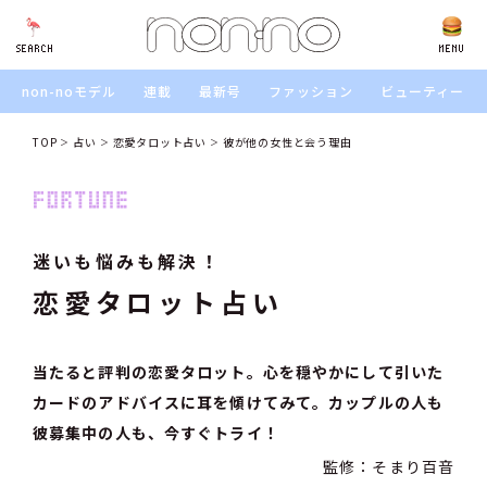
SEARCH
SEARCH
MENU
non-noモデル
連載
最新号
ファッション
ビューティー
TOP
占い
恋愛タロット占い
彼が他の女性と会う理由
迷いも悩みも解決！
恋愛タロット占い
当たると評判の恋愛タロット。心を穏やかにして引いた
カードのアドバイスに耳を傾けてみて。カップルの人も
彼募集中の人も、今すぐトライ！
監修：そまり百音