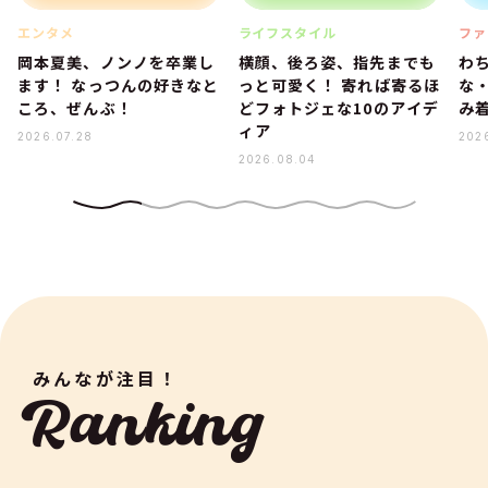
エンタメ
ライフスタイル
ファ
岡本夏美、ノンノを卒業し
横顔、後ろ姿、指先までも
わ
ます！ なっつんの好きなと
っと可愛く！ 寄れば寄るほ
な
ころ、ぜんぶ！
どフォトジェな10のアイデ
み着
ィア
2026.07.28
202
2026.08.04
みんなが注目！
Ranking