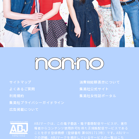
サイトマップ
消費税総額表示について
よくあるご質問
集英社公式サイト
利用規約
集英社女性誌ポータル
集英社プライバシーガイドライン
広告掲載について
ABJマークは、この電子書店・電子書籍配信サービスが、著作
権者からコンテンツ使用許可を得た正規版配信サービスである
ことを示す登録商標（登録番号 第6091713号）です。ABJマー
クの詳細、ABJマークを掲示しているサービスの一覧は
こち