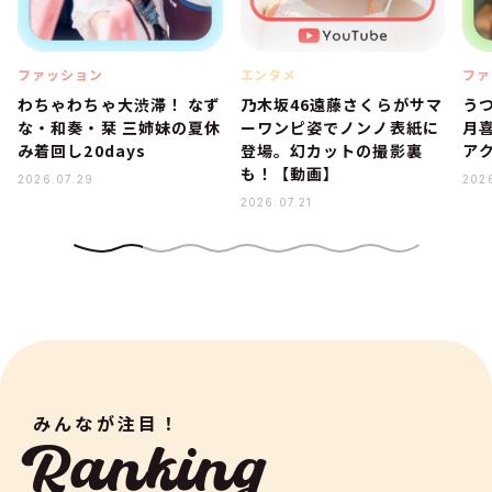
ファッション
エンタメ
ファ
わちゃわちゃ大渋滞！ なず
乃木坂46遠藤さくらがサマ
う
な・和奏・栞 三姉妹の夏休
ーワンピ姿でノンノ表紙に
月
み着回し20days
登場。幻カットの撮影裏
ア
も！【動画】
2026.07.29
202
2026.07.21
みんなが注目！
Ranking