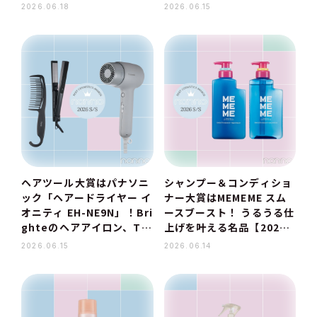
26上半期ベストコスメ】
【2026上半期ベストコス
2026.06.18
2026.06.15
メ】
ヘアツール大賞はパナソニ
シャンプー＆コンディショ
ック「ヘアードライヤー イ
ナー大賞はMEMEME スム
オニティ EH-NE9N」！Bri
ースブースト！ うるうる仕
ghteのヘアアイロン、TW
上げを叶える名品【2026
OÉのコームも【2026上半
上半期ベストコスメ】
2026.06.15
2026.06.14
期ベストコスメ】