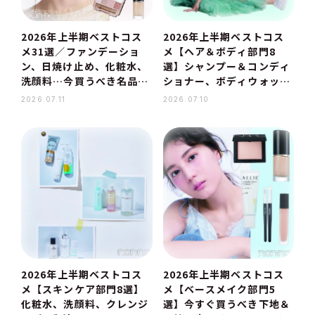
2026年上半期ベストコス
2026年上半期ベストコス
メ31選／ファンデーショ
メ【ヘア＆ボディ部門8
ン、日焼け止め、化粧水、
選】シャンプー＆コンディ
洗顔料…今買うべき名品が
ショナー、ボディウォッシ
集合！
ュ、ヘアオイル…美容プロ
2026.07.11
2026.07.10
のおすすめは？
2026年上半期ベストコス
2026年上半期ベストコス
メ【スキンケア部門8選】
メ【ベースメイク部門5
化粧水、洗顔料、クレンジ
選】今すぐ買うべき下地＆