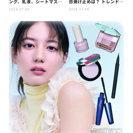
ング、乳液、シートマスク
日焼け止めは？ トレンドの
をまとめ
ツヤ肌になれるファンデー
2026.07.09
2026.07.08
ション、パウダーも