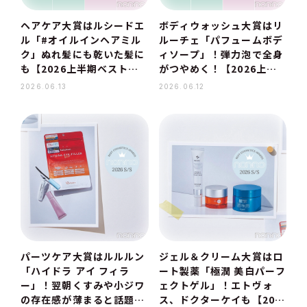
ヘアケア大賞はルシードエ
ボディウォッシュ大賞はリ
ル「#オイルインヘアミル
ルーチェ「パフュームボデ
ク」ぬれ髪にも乾いた髪に
ィソープ」！弾力泡で全身
も【2026上半期ベストコ
がつやめく！【2026上半
スメ】
期ベストコスメ】
2026.06.13
2026.06.12
パーツケア大賞はルルルン
ジェル＆クリーム大賞はロ
「ハイドラ アイ フィラ
ート製薬「極潤 美白パーフ
ー」！翌朝くすみや小ジワ
ェクトゲル」！エトヴォ
の存在感が薄まると話題
ス、ドクターケイも【202