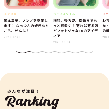
エンタメ
ライフスタイル
ファ
岡本夏美、ノンノを卒業し
横顔、後ろ姿、指先までも
わ
ます！ なっつんの好きなと
っと可愛く！ 寄れば寄るほ
な
ころ、ぜんぶ！
どフォトジェな10のアイデ
み着
ィア
2026.07.28
202
2026.08.04
みんなが注目！
Ranking