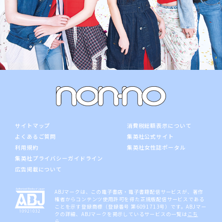
サイトマップ
消費税総額表示について
よくあるご質問
集英社公式サイト
利用規約
集英社女性誌ポータル
集英社プライバシーガイドライン
広告掲載について
ABJマークは、この電子書店・電子書籍配信サービスが、著作
権者からコンテンツ使用許可を得た正規版配信サービスである
ことを示す登録商標（登録番号 第6091713号）です。ABJマー
クの詳細、ABJマークを掲示しているサービスの一覧は
こち
ら
。