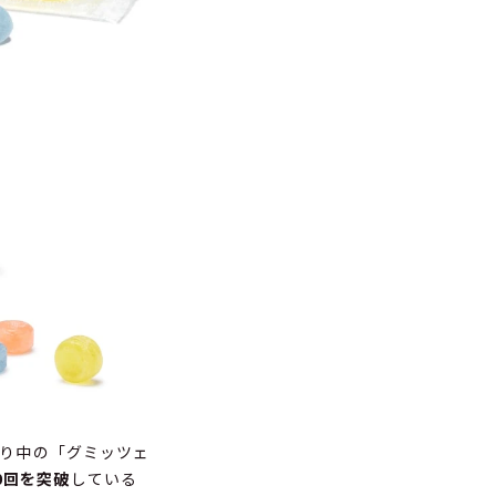
ズり中の「グミッツェ
0回を突破
している