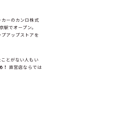
ーカーのカンロ株式
東京駅でオープン。
ップアップストアを
たことがない人もい
め！
直営店ならでは