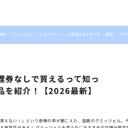
新号
ファッション
ビューティー
大学生エディターズ
就活
ライ
S
理券なしで買えるって知っ
を紹介！【2026最新】
「買えない！」という悲鳴の声が聞こえた、話題のグミッツェル。
る直営店がある！ グミッツェルを買うのにおすすめの店舗や限定