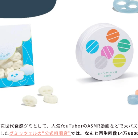
次世代食感グミとして、人気YouTuberのASMR動画などで大バ
開した
グミッツェルの“公式咀嚼音”
では、なんと再生回数14万600