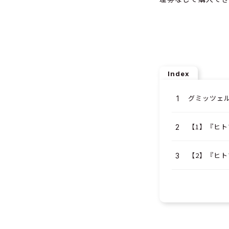
Index
グミッツェ
【1】『ヒト
【2】『ヒト