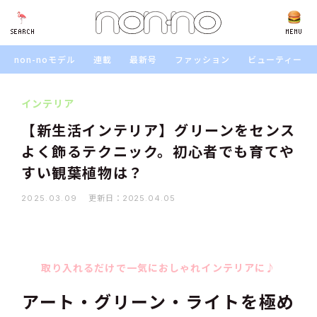
SEARCH
SEARCH
MENU
non-noモデル
連載
最新号
ファッション
ビューティー
インテリア
【新生活インテリア】グリーンをセンス
よく飾るテクニック。初心者でも育てや
すい観葉植物は？
更新日：
2025.03.09
2025.04.05
取り入れるだけで一気におしゃれインテリアに♪
アート・グリーン・ライトを極め