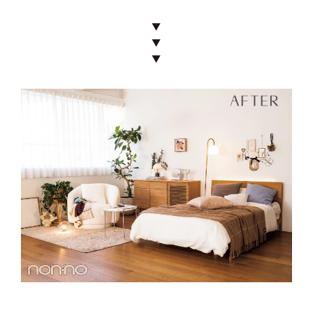
▼
▼
▼