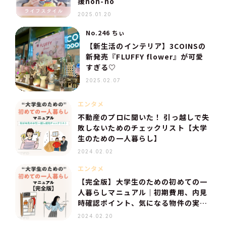
援non-no
2025.01.20
No.246 ちぃ
【新生活のインテリア】3COINSの
新発売『FLUFFY flower』が可愛
すぎる♡
2025.02.07
エンタメ
不動産のプロに聞いた！ 引っ越しで失
敗しないためのチェックリスト【大学
生のための一人暮らし】
2024.02.02
エンタメ
【完全版】大学生のための初めての一
人暮らしマニュアル｜初期費用、内見
時確認ポイント、気になる物件の実
態…全部が分かる！
2024.02.20