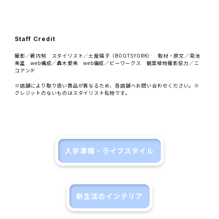
Staff Credit
撮影／薮内努 スタイリスト／土屋璃子（BOOTSYORK） 取材・原文／菊池
美里 web構成／轟木愛美 web編成／ビーワークス 観葉植物撮影協力／ニ
コアンド
※店舗により取り扱い商品が異なるため、各店舗へお問い合わせください。※
クレジットのないものはスタイリスト私物です。
入学準備・ライフスタイル
新生活のインテリア