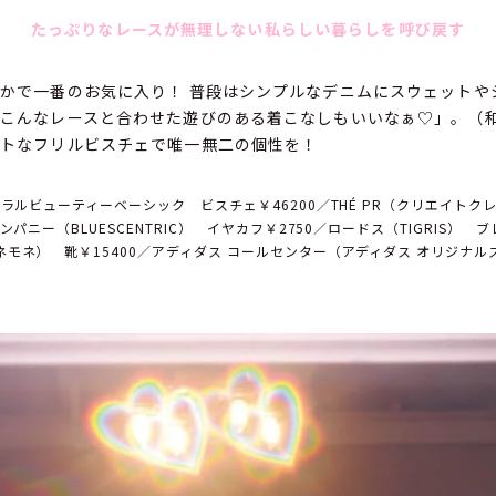
たっぷりなレースが無理しない私らしい暮らしを呼び戻す
かで一番のお気に入り！ 普段はシンプルなデニムにスウェットや
こんなレースと合わせた遊びのある着こなしもいいなぁ♡」。（
ートなフリルビスチェで唯一無二の個性を！
ュラルビューティーベーシック ビスチェ￥46200／THÉ PR（クリエイトク
ンパニー（BLUESCENTRIC） イヤカフ￥2750／ロードス（TIGRIS） 
モネ） 靴￥15400／アディダス コールセンター（アディダス オリジナル