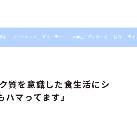
新号
ファッション
ビューティー
大学生エディターズ
就活
ライ
S
パク質を意識した食生活にシ
もハマってます」