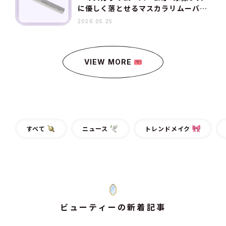
に優しく落とせるマスカラリムーバー
が発売中！［大学生のスキンケア7日
2026.05.25
間リアルレポ］vol.3
VIEW MORE
すべて
ニュース
トレンドメイク
ビューティーの新着記事