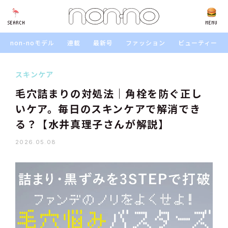
SEARCH
SEARCH
MENU
non-noモデル
連載
最新号
ファッション
ビューティー
スキンケア
毛穴詰まりの対処法｜角栓を防ぐ正し
いケア。毎日のスキンケアで解消でき
る？【水井真理子さんが解説】
2026.05.08