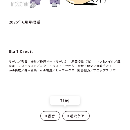
2026年6月号掲載
Staff Credit
モデル／香音 撮影／榊原裕一（モデル） 原田凌佑（物） ヘア&メイク／風
光花 スタイリスト／ミク イラスト／せかち 取材・原文／野崎千衣子
web構成／轟木愛美 web編成／ビーワークス 撮影協力／プロップス ナウ
#Tag
#香音
#毛穴ケア