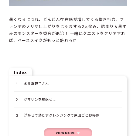
暑くなるにつれ、どんどん存在感が増してくる憎き毛穴。フ
ァンデのノリや仕上がりをじゃまする2大悩み、詰まり＆黒ず
みのモンスターを香音が退治！ 一緒にクエストをクリアすれ
ば、ベースメイクがもっと盛れる!?
Index
水井真理子さん
ツマリンを撃退せよ
浮かせて落とすクレンジングで原因ごとお掃除
VIEW MORE