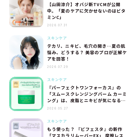
【山田涼介】オバジ新TVCMが公開
中。「夏のケアに欠かせないのはビタ
ミンC」
2026.07.31
スキンケア
テカリ、ニキビ、毛穴の開き…夏の肌
悩み、どうする？ 美容のプロが正解ケ
アを回答！
2026.07.29
スキンケア
『パーフェクトワンフォーカス』の
「スムースクレンジングバーム カーミ
ング」は、皮脂とニキビが気になる夏
にピッタリ！［大学生のスキンケア7
2026.05.27
日間リアルレポ］vol.4
スキンケア
もう使った？ 『ビフェスタ』の新作
「マスカラリムーバーEX」 摩擦レス