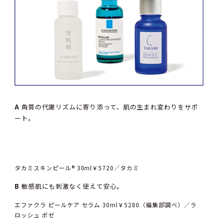
A
角質の代謝リズムに寄り添って、肌の生まれ変わりをサポ
ート。
タカミスキンピール® 30ml￥5720／タカミ
B
敏感肌にも刺激なく使えて安心。
エファクラ ピールケア セラム 30ml￥5280（編集部調べ）／ラ
ロッシュ ポゼ