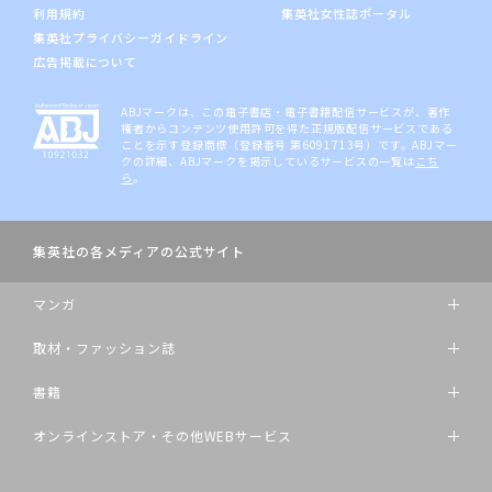
利用規約
集英社女性誌ポータル
集英社プライバシーガイドライン
広告掲載について
ABJマークは、この電子書店・電子書籍配信サービスが、著作
権者からコンテンツ使用許可を得た正規版配信サービスである
ことを示す登録商標（登録番号 第6091713号）です。ABJマー
クの詳細、ABJマークを掲示しているサービスの一覧は
こち
ら
。
集英社の各メディアの公式サイト
マンガ
取材・ファッション誌
書籍
オンラインストア・その他WEBサービス