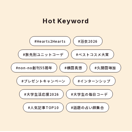
Hot Keyword
#Hearts2Hearts
#浴衣2026
#旅先別ユニットコーデ
#ベストコスメ大賞
#non-no創刊55周年
#横田真悠
#久間田琳加
#プレゼントキャンペーン
#インターンシップ
#大学生活応援2026
#大学生の毎日コーデ
#人気記事TOP10
#話題の占い師集合