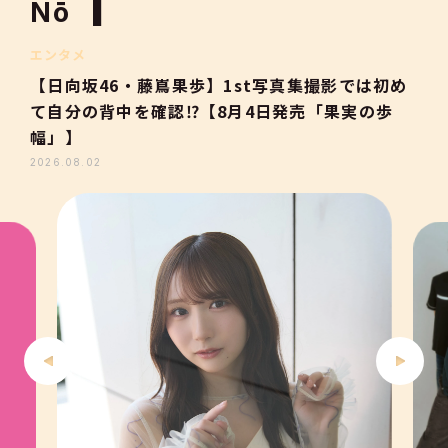
1
Nō
2
エンタメ
【日向坂46・藤嶌果歩】1st写真集撮影では初め
て自分の背中を確認⁉【8月4日発売「果実の歩
3
幅」】
2026.08.02
4
5
6
7