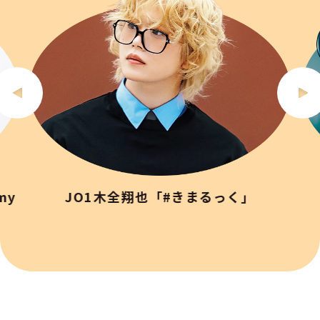
my
JO1木全翔也「#きまるっく」