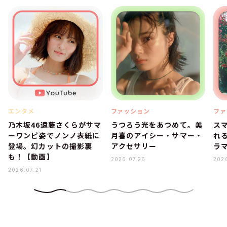
エンタメ
ファッション
ファ
乃木坂46遠藤さくらがサマ
うつろう光をあつめて。美
ス
ーワンピ姿でノンノ表紙に
月喜のアイシー・サマー・
れ
登場。幻カットの撮影裏
アクセサリー
ラ
も！【動画】
2026.07.26
202
2026.07.21