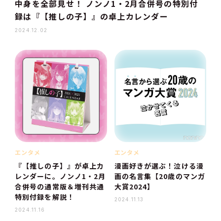
中身を全部見せ！ ノンノ1・2月合併号の特別付
録は『【推しの子】』の卓上カレンダー
2024.12.02
エンタメ
エンタメ
『【推しの子】』が卓上カ
漫画好きが選ぶ！泣ける漫
レンダーに。ノンノ1・2月
画の名言集【20歳のマンガ
合併号の通常版＆増刊共通
大賞2024】
特別付録を解説！
2024.11.13
2024.11.16