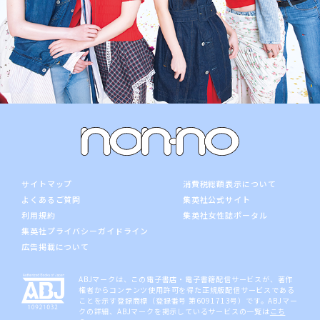
サイトマップ
消費税総額表示について
よくあるご質問
集英社公式サイト
利用規約
集英社女性誌ポータル
集英社プライバシーガイドライン
広告掲載について
ABJマークは、この電子書店・電子書籍配信サービスが、著作
権者からコンテンツ使用許可を得た正規版配信サービスである
ことを示す登録商標（登録番号 第6091713号）です。ABJマー
クの詳細、ABJマークを掲示しているサービスの一覧は
こち