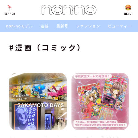
SEARCH
SEARCH
MENU
non-noモデル
連載
最新号
ファッション
ビューティー
#漫画（コミック）