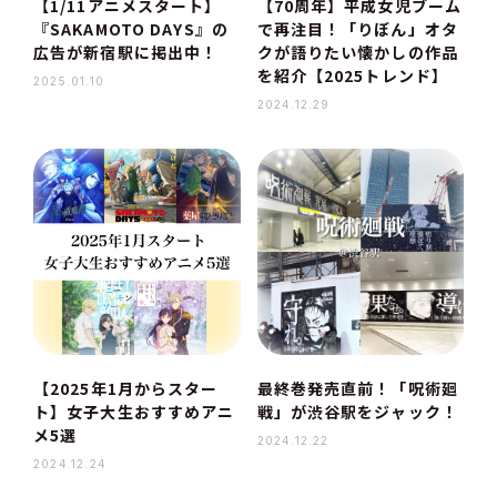
【1/11アニメスタート】
【70周年】平成女児ブーム
『SAKAMOTO DAYS』の
で再注目！「りぼん」オタ
広告が新宿駅に掲出中！
クが語りたい懐かしの作品
を紹介【2025トレンド】
2025.01.10
2024.12.29
【2025年1月からスター
最終巻発売直前！「呪術廻
ト】女子大生おすすめアニ
戦」が渋谷駅をジャック！
メ5選
2024.12.22
2024.12.24