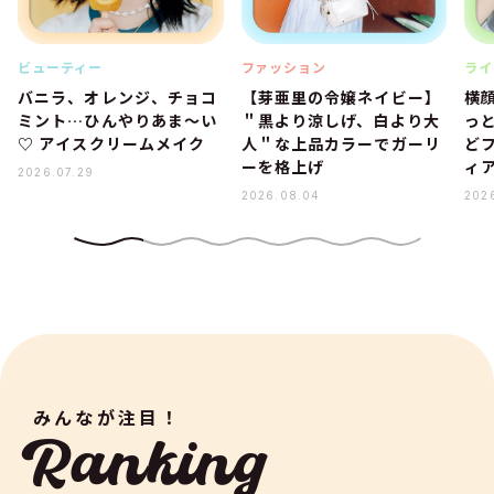
ビューティー
ファッション
ライ
バニラ、オレンジ、チョコ
【芽亜里の令嬢ネイビー】
横
ミント…ひんやりあま～い
＂黒より涼しげ、白より大
っ
♡ アイスクリームメイク
人＂な上品カラーでガーリ
ど
ーを格上げ
ィ
2026.07.29
2026.08.04
202
みんなが注目！
Ranking