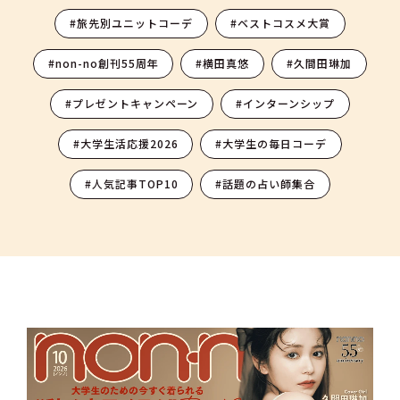
#旅先別ユニットコーデ
#ベストコスメ大賞
#non-no創刊55周年
#横田真悠
#久間田琳加
#プレゼントキャンペーン
#インターンシップ
#大学生活応援2026
#大学生の毎日コーデ
#人気記事TOP10
#話題の占い師集合