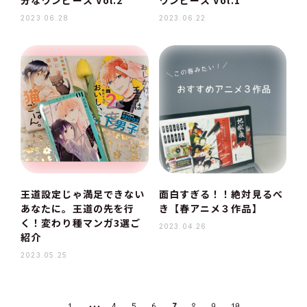
分なワンピース Vol.2
ワンピース Vol.1
2023.06.28
2023.06.22
王道設定じゃ満足できない
面白すぎる！！絶対見るべ
あなたに。王道の先を行
き【春アニメ３作品】
く！変わり種マンガ3選ご
2023.04.26
紹介
2023.05.25
・・・
1
4
5
6
7
8
9
10