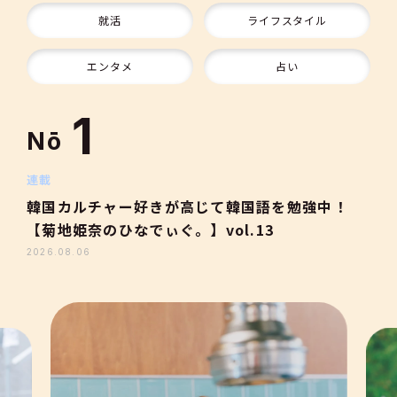
9
就活
ライフスタイル
10
エンタメ
占い
1
Nō
2
連載
韓国カルチャー好きが高じて韓国語を勉強中！
【菊地姫奈のひなでぃぐ。】vol.13
3
2026.08.06
4
5