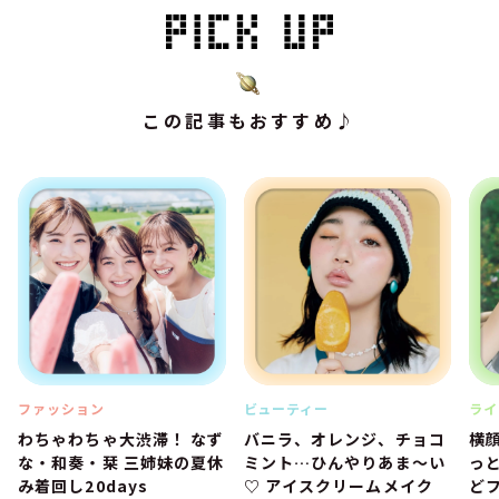
この記事もおすすめ♪
ファッション
ビューティー
ライ
わちゃわちゃ大渋滞！ なず
バニラ、オレンジ、チョコ
横
な・和奏・栞 三姉妹の夏休
ミント…ひんやりあま～い
っ
み着回し20days
♡ アイスクリームメイク
ど