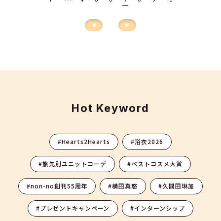
Hot Keyword
#Hearts2Hearts
#浴衣2026
#旅先別ユニットコーデ
#ベストコスメ大賞
#non-no創刊55周年
#横田真悠
#久間田琳加
#プレゼントキャンペーン
#インターンシップ