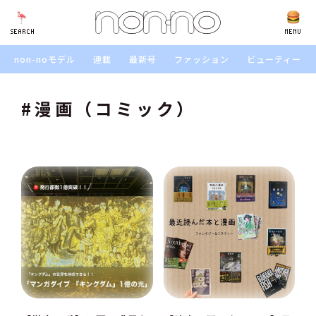
SEARCH
SEARCH
MENU
non-noモデル
連載
最新号
ファッション
ビューティー
#漫画（コミック）