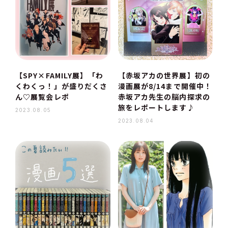
【SPY×FAMILY展】「わ
【赤坂アカの世界展】初の
くわくっ！」が盛りだくさ
漫画展が8/14まで開催中！
ん♡展覧会レポ
赤坂アカ先生の脳内探求の
旅をレポートします♪
2023.08.05
2023.08.04