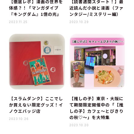
【徹底レポ】漫画の世界を
【読書週間スタート！】最
体感？！「マンガダイブ
近読んだ小説と漫画（ファ
『キングダム』1億の光」
ンタジー/ミステリー編）
2023.11.25
2023.10.29
【スラムダンク】ここでし
【推しの子】東京・大阪に
か買えない限定グッズ！イ
て期間限定開催中の「【推
ノウエバッジ店
しの子】カフェ〜とびきり
の秋♡〜」を大特集
2023.10.26
2023.10.20