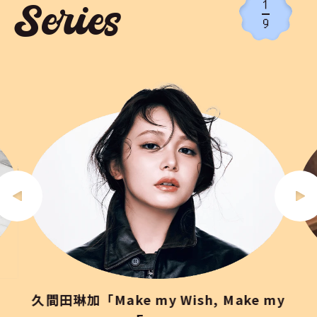
1
Series
9
久間田琳加「Make my Wish, Make my