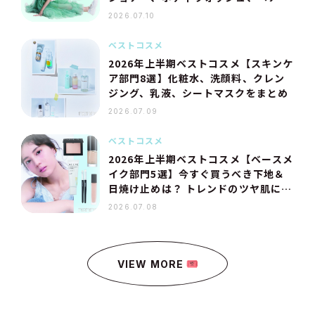
イル…美容プロのおすすめは？
2026.07.10
ベストコスメ
2026年上半期ベストコスメ【スキンケ
ア部門8選】化粧水、洗顔料、クレン
ジング、乳液、シートマスクをまとめ
2026.07.09
ベストコスメ
2026年上半期ベストコスメ【ベースメ
イク部門5選】今すぐ買うべき下地＆
日焼け止めは？ トレンドのツヤ肌にな
れるファンデーション、パウダーも
2026.07.08
VIEW MORE