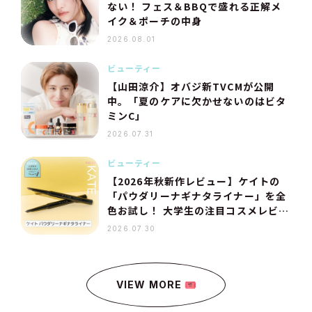
ない！ フェス＆BBQで盛れる正解メ
イク＆ポーチの中身
2026.08.01
ビューティー
【山田涼介】オバジ新TVCMが公開
中。「夏のケアに欠かせないのはビタ
ミンC」
2026.07.31
ビューティー
【2026年秋新作レビュー】ケイトの
「パウダリーナギナタライナー」を全
色お試し！ 大学生の注目コスメレビュ
ー連載 Vol.22
2026.07.30
VIEW MORE