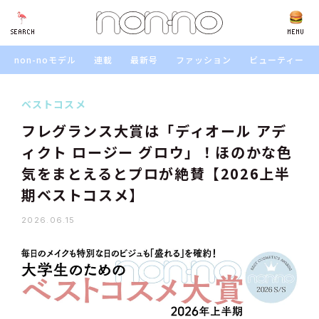
SEARCH
SEARCH
MENU
non-noモデル
連載
最新号
ファッション
ビューティー
ベストコスメ
フレグランス大賞は「ディオール アデ
ィクト ロージー グロウ」！ほのかな色
気をまとえるとプロが絶賛【2026上半
期ベストコスメ】
2026.06.15