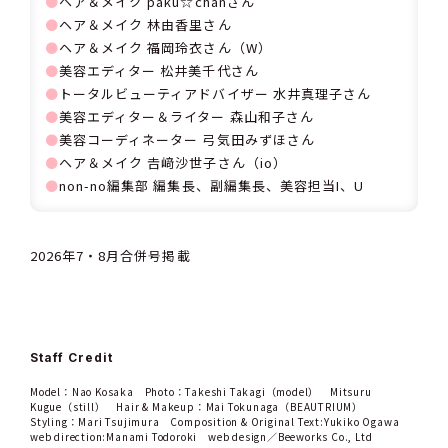
⚫
ヘア＆メイク paku☆chanさん
⚫
ヘア＆メイク 林由香里さん
⚫
ヘア＆メイク 福岡玲衣さん（W）
⚫
美容エディター 松井美千代さん
⚫
トータルビューティアドバイザー 水井真理子さん
⚫
美容エディター＆ライター 森山和子さん
⚫
美容コーディネーター 弓気田みずほさん
⚫
ヘア＆メイク 𠮷﨑沙世子さん（io）
⚫
non-no編集部 編集長、副編集長、美容担当I、U
2026年7・8月合併号掲載
Staff Credit
Model：Nao Kosaka Photo：Takeshi Takagi（model） Mitsuru
Kugue（still） Hair & Makeup：Mai Tokunaga（BEAUTRIUM）
Styling：Mari Tsujimura Composition & Original Text:Yukiko Ogawa
web direction:Manami Todoroki web design／Beeworks Co., Ltd