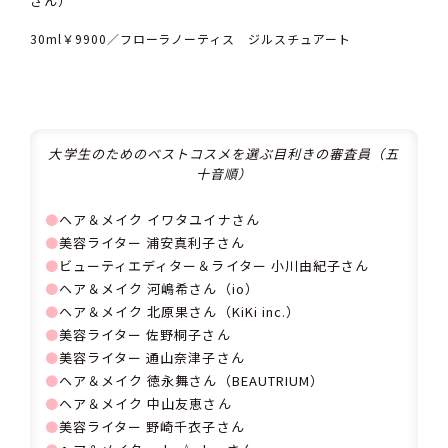
さん）
30ml￥9900／フローラノーティス ジルスチュアート
大学生のためのベストコスメを選ぶ目利きの審査員（五
十音順）
⚫
ヘア＆メイク イワタユイナさん
⚫
美容ライター 浦安真利子さん
⚫
ビューティエディター＆ライター 小川由紀子さん
⚫
ヘア＆メイク 河嶋希さん（io）
⚫
ヘア＆メイク 北原果さん（KiKi inc.）
⚫
美容ライター 佐野桐子さん
⚫
美容ライター 通山奈津子さん
⚫
ヘア＆メイク 徳永舞さん（BEAUTRIUM）
⚫
ヘア＆メイク 中山友恵さん
⚫
美容ライター 野崎千衣子さん