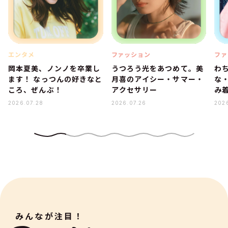
エンタメ
ファッション
ファ
岡本夏美、ノンノを卒業し
うつろう光をあつめて。美
わ
ます！ なっつんの好きなと
月喜のアイシー・サマー・
な
ころ、ぜんぶ！
アクセサリー
み着
2026.07.28
2026.07.26
202
みんなが注目！