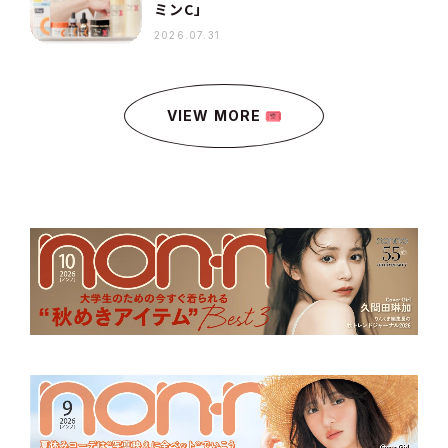
ミンC」
2026.07.31
VIEW MORE