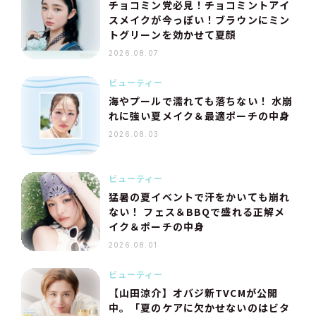
チョコミン党必見！チョコミントアイ
スメイクが今っぽい！ブラウンにミン
トグリーンを効かせて夏顔
2026.08.07
ビューティー
海やプールで濡れても落ちない！ 水崩
れに強い夏メイク＆最適ポーチの中身
2026.08.03
ビューティー
猛暑の夏イベントで汗をかいても崩れ
ない！ フェス＆BBQで盛れる正解メ
イク＆ポーチの中身
2026.08.01
ビューティー
【山田涼介】オバジ新TVCMが公開
中。「夏のケアに欠かせないのはビタ