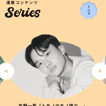
連載コンテンツ
1
Series
9
友野一希「トモノのモノ語り。」