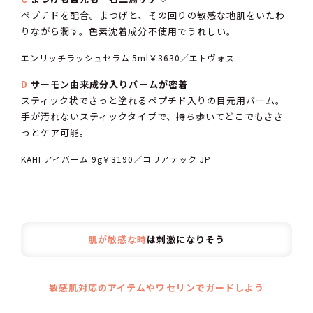
ペプチドを配合。まつげと、その回りの敏感な地肌をいたわ
りながら潤す。色素沈着成分不使用でうれしい。
エンリッチラッシュセラム 5ml￥3630／エトヴォス
D
サーモン由来成分入りバームが密着
スティック状でさっと塗れるペプチド入りの目元用バーム。
手が汚れないスティックタイプで、持ち歩いてどこでもささ
っとケア可能。
KAHI アイバーム 9g￥3190／コリアテック JP
肌が敏感な時
は刺激になりそう
敏感肌対応のアイテムやワセリンでガードしよう