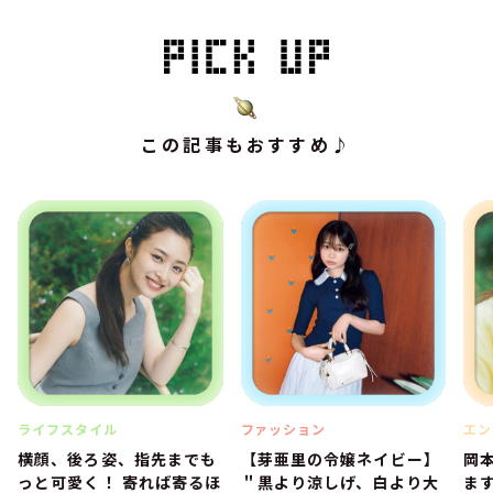
この記事もおすすめ♪
ライフスタイル
ファッション
エン
横顔、後ろ姿、指先までも
【芽亜里の令嬢ネイビー】
岡
っと可愛く！ 寄れば寄るほ
＂黒より涼しげ、白より大
ま