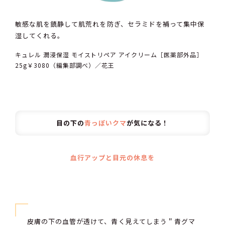
敏感な肌を鎮静して肌荒れを防ぎ、セラミドを補って集中保
湿してくれる。
キュレル 潤浸保湿 モイストリペア アイクリーム［医薬部外品］
25g￥3080（編集部調べ）／花王
目の下の
青っぽいクマ
が気になる！
血行アップと目元の休息を
皮膚の下の血管が透けて、青く見えてしまう＂青グマ