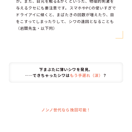
が。また、目元を触る&かくといった、物理的刺激を
与えるクセにも要注意です。スマホやPCの使いすぎで
ドライアイに傾くと、まばたきの回数が増えたり、目
をこすってしまったりして、シワの遠因となることも
（岩間先生・以下同）
下まぶたに薄いシワを発見。
……できちゃったシワは
もう手遅れ（涙）
？
ノンノ世代なら挽回可能！