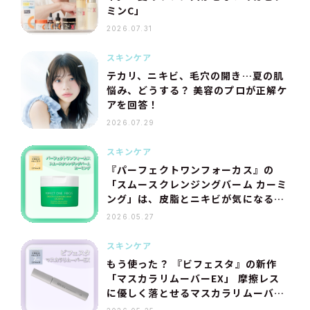
ミンC」
2026.07.31
スキンケア
テカリ、ニキビ、毛穴の開き…夏の肌
悩み、どうする？ 美容のプロが正解ケ
アを回答！
2026.07.29
スキンケア
『パーフェクトワンフォーカス』の
「スムースクレンジングバーム カーミ
ング」は、皮脂とニキビが気になる夏
にピッタリ！［大学生のスキンケア7
2026.05.27
日間リアルレポ］vol.4
スキンケア
もう使った？ 『ビフェスタ』の新作
「マスカラリムーバーEX」 摩擦レス
に優しく落とせるマスカラリムーバー
が発売中！［大学生のスキンケア7日