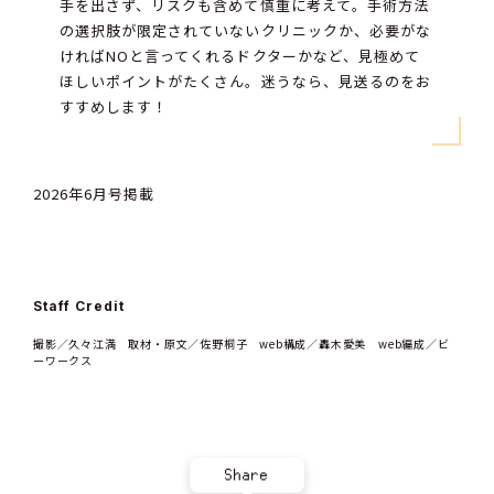
手を出さず、リスクも含めて慎重に考えて。手術方法
の選択肢が限定されていないクリニックか、必要がな
ければNOと言ってくれるドクターかなど、見極めて
ほしいポイントがたくさん。迷うなら、見送るのをお
すすめします！
2026年6月号掲載
Staff Credit
撮影／久々江満 取材・原文／佐野桐子 web構成／轟木愛美 web編成／ビ
ーワークス
Share