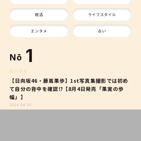
9
就活
ライフスタイル
10
エンタメ
占い
1
Nō
2
エンタメ
【日向坂46・藤嶌果歩】1st写真集撮影では初め
て自分の背中を確認⁉【8月4日発売「果実の歩
3
幅」】
2026.08.02
4
5