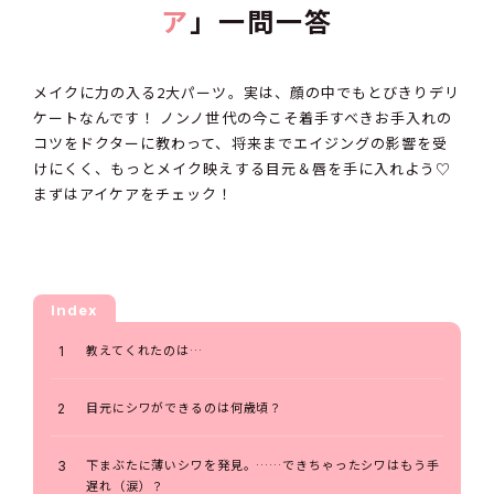
ア
」一問一答
メイクに力の入る2大パーツ。実は、顔の中でもとびきりデリ
ケートなんです！ ノンノ世代の今こそ着手すべきお手入れの
コツをドクターに教わって、将来までエイジングの影響を受
けにくく、もっとメイク映えする目元＆唇を手に入れよう♡
まずはアイケアをチェック！
Index
教えてくれたのは…
目元にシワができるのは何歳頃？
下まぶたに薄いシワを発見。……できちゃったシワはもう手
遅れ（涙）？