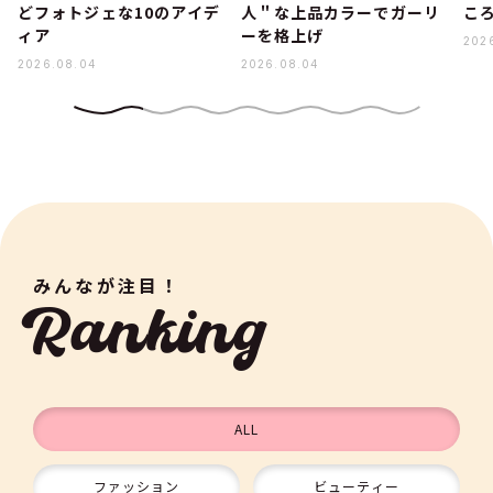
どフォトジェな10のアイデ
人＂な上品カラーでガーリ
こ
ィア
ーを格上げ
202
2026.08.04
2026.08.04
みんなが注目！
Ranking
ALL
ファッション
ビューティー