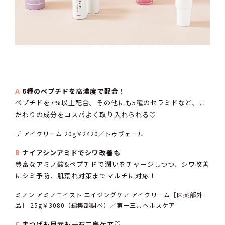
A
6種のペプチドを高濃度で配合！
ペプチドを7%以上配合。その他にも5種のセラミドなど、こ
だわりの成分をコスパよく取り入れられる♡
ザ アイクリーム 20g￥2420／トゥヴェール
B
ナイアシンアミドでシワ改善も
豊富なアミノ酸&ペプチドで潤いをチャージしつつ、シワ改善
にシミ予防、肌荒れ対策までマルチに対応！
ミノン アミノモイスト エイジングケア アイクリーム［医薬部外
品］ 25g￥3080（編集部調べ）／第一三共ヘルスケア
C
まつげも目元も一石二鳥ケア♡