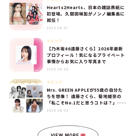
Hearts2Hearts、日本の雑誌表紙に
初登場。久間田琳加がノンノ編集長に
就任！
2026.08.07
トピック
【乃木坂46遠藤さくら】2026年最新
プロフィール！気になるプライベート
事情からお気に入り写真まで
2026.08.06
トピック
Mrs. GREEN APPLEが55歳の自分た
ちを想像！ 遠藤さくら、菊地姫奈の
「私こそNo.1だと思うコトは？」…
【人気記事TOP10】
2026.08.04
VIEW MORE