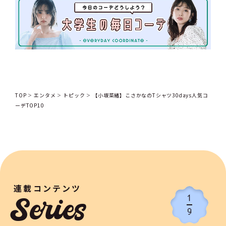
TOP
エンタメ
トピック
【小坂菜緒】こさかなのTシャツ30days人気コ
ーデTOP10
連載コンテンツ
1
Series
9