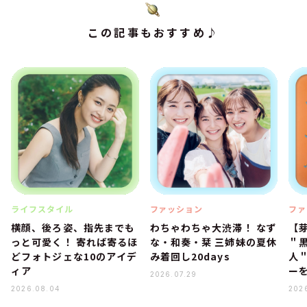
この記事もおすすめ♪
ライフスタイル
ファッション
ファ
横顔、後ろ姿、指先までも
わちゃわちゃ大渋滞！ なず
【
っと可愛く！ 寄れば寄るほ
な・和奏・栞 三姉妹の夏休
＂
どフォトジェな10のアイデ
み着回し20days
人
ィア
ー
2026.07.29
2026.08.04
202