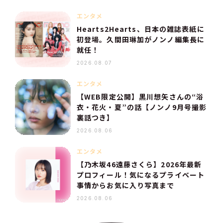
エンタメ
Hearts2Hearts、日本の雑誌表紙に
初登場。久間田琳加がノンノ編集長に
就任！
2026.08.07
エンタメ
【WEB限定公開】黒川想矢さんの“浴
衣・花火・夏”の話【ノンノ9月号撮影
裏話つき】
2026.08.06
エンタメ
【乃木坂46遠藤さくら】2026年最新
プロフィール！気になるプライベート
事情からお気に入り写真まで
2026.08.06