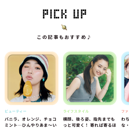
この記事もおすすめ♪
ビューティー
ライフスタイル
ファ
バニラ、オレンジ、チョコ
横顔、後ろ姿、指先までも
わ
ミント…ひんやりあま～い
っと可愛く！ 寄れば寄るほ
な