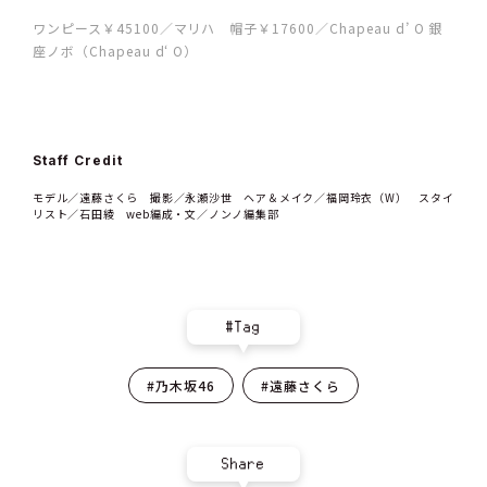
ワンピース￥45100／マリハ 帽子￥17600／Chapeau d’ O 銀
座ノボ（Chapeau d‘ O）
Staff Credit
モデル／遠藤さくら 撮影／永瀬沙世 ヘア＆メイク／福岡玲衣（W） スタイ
リスト／石田綾 web編成・文／ノンノ編集部
#Tag
#乃木坂46
#遠藤さくら
Share