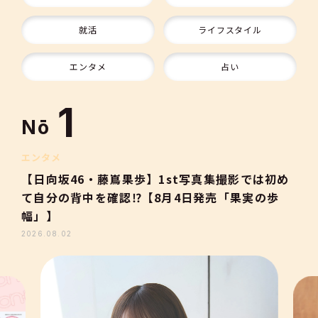
9
就活
ライフスタイル
10
エンタメ
占い
1
Nō
2
エンタメ
【日向坂46・藤嶌果歩】1st写真集撮影では初め
て自分の背中を確認⁉【8月4日発売「果実の歩
3
幅」】
2026.08.02
4
5