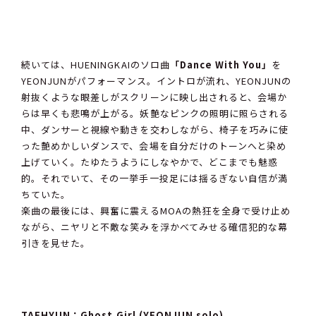
続いては、HUENINGKAIのソロ曲
「Dance With You」
を
YEONJUNがパフォーマンス。イントロが流れ、YEONJUNの
射抜くような眼差しがスクリーンに映し出されると、会場か
らは早くも悲鳴が上がる。妖艶なピンクの照明に照らされる
中、ダンサーと視線や動きを交わしながら、椅子を巧みに使
った艶めかしいダンスで、会場を自分だけのトーンへと染め
上げていく。たゆたうようにしなやかで、どこまでも魅惑
的。それでいて、その一挙手一投足には揺るぎない自信が満
ちていた。
楽曲の最後には、興奮に震えるMOAの熱狂を全身で受け止め
ながら、ニヤリと不敵な笑みを浮かべてみせる確信犯的な幕
引きを見せた。
TAEHYUN：Ghost Girl (YEONJUN solo)