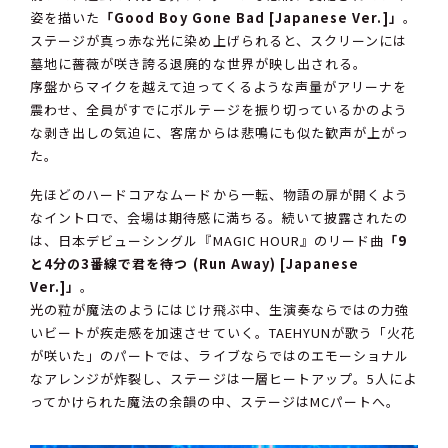
姿を描いた
「Good Boy Gone Bad [Japanese Ver.]」
。
ステージが真っ赤な光に染め上げられると、スクリーンには
墓地に薔薇が咲き誇る退廃的な世界が映し出される。
序盤からマイクを越えて迫ってくるような声量がアリーナを
震わせ、全員がすでにボルテージを振り切っているかのよう
な剥き出しの気迫に、客席からは悲鳴にも似た歓声が上がっ
た。
先ほどのハードコアなムードから一転、物語の扉が開くよう
なイントロで、会場は期待感に満ちる。続いて披露されたの
は、日本デビューシングル『MAGIC HOUR』のリード曲
「9
と4分の3番線で君を待つ (Run Away) [Japanese
Ver.]」
。
光の粒が魔法のようにはじけ飛ぶ中、生演奏ならではの力強
いビートが疾走感を加速させていく。TAEHYUNが歌う「火花
が咲いた」のパートでは、ライブならではのエモーショナル
なアレンジが炸裂し、ステージは一層ヒートアップ。5人によ
ってかけられた魔法の余韻の中、ステージはMCパートへ。