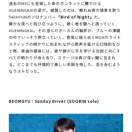
過去のMVにも登場した車のボンネットに腰かける
HUENINGKAIの姿が。披露したのは、眠れぬ夜の情景を歌う
TAEHYUNのソロナンバー
「Bird of Night」
だ。
静かな夜へと飛び立つように、聴く者を闇へと誘っていく
HUENINGKAI。その澄んだボーカルの輪郭が、ブルーの薄闇
の中でいっそう際立っていく。客席に揺らめくMOAのライト
スティックの明かりに包まれながら歌声を届ける幻想的なひ
と時。楽曲の最後には、彼が静かに手を挙げる合図と共にす
べての明かりが消え去り、ステージは再び深い闇に包まれ
る。どこまでも抒情的で美しい余韻を残した、息を呑むよう
なラストだった。
BEOMGYU：Sunday Driver (SOOBIN solo)