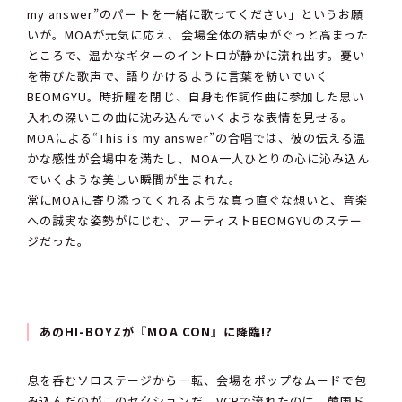
my answer”のパートを一緒に歌ってください」というお願
いが。MOAが元気に応え、会場全体の結束がぐっと高まった
ところで、温かなギターのイントロが静かに流れ出す。憂い
を帯びた歌声で、語りかけるように言葉を紡いでいく
BEOMGYU。時折瞳を閉じ、自身も作詞作曲に参加した思い
入れの深いこの曲に沈み込んでいくような表情を見せる。
MOAによる“This is my answer”の合唱では、彼の伝える温
かな感性が会場中を満たし、MOA一人ひとりの心に沁み込ん
でいくような美しい瞬間が生まれた。
常にMOAに寄り添ってくれるような真っ直ぐな想いと、音楽
への誠実な姿勢がにじむ、アーティストBEOMGYUのステー
ジだった。
あのHI-BOYZが『MOA CON』に降臨!?
息を呑むソロステージから一転、会場をポップなムードで包
み込んだのがこのセクションだ。VCRで流れたのは、韓国ド