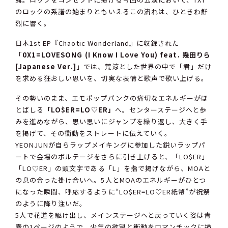
のロックの系譜の始まりともいえるこの流れは、ひときわ鮮
烈に響く。
日本1st EP『Chaotic Wonderland』に収録された
「
0X1=LOVESONG (I Know I Love You) feat. 幾田りら
[Japanese Ver.]
」では、荒涼とした世界の中で「君」だけ
を求める狂おしい思いを、切実な表情と歌声で歌い上げる。
その勢いのまま、エモポップパンクの痛切なエネルギーがほ
とばしる
「LO$ER=LO♡ER」
へ。センターステージへと歩
みを進めながら、思い思いにジャンプを繰り返し、大きく手
を掲げて、その衝動をストレートに伝えていく。
YEONJUNが自らラップメイキングに参加した鋭いラップパ
ートで会場のボルテージをさらに引き上げると、「LO$ER」
「LO♡ER」の頭文字である「L」を指で掲げながら、MOAと
の息の合った掛け合いへ。5人とMOAのエネルギーがひとつ
になった瞬間、呼応するように“LO$ER=LO♡ER紙幣”が祝祭
のように降り注いだ。
5人で花道を駆け出し、メインステージへと戻っていく姿は青
春の1ページのようで、少年の欲望と衝動をロマンチックに描