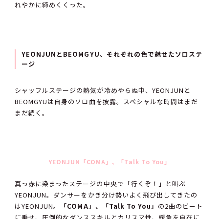
れやかに締めくくった。
YEONJUNとBEOMGYU、それぞれの色で魅せたソロステ
ージ
シャッフルステージの熱気が冷めやらぬ中、YEONJUNと
BEOMGYUは自身のソロ曲を披露。スペシャルな時間はまだ
まだ続く。
YEONJUN
「COMA」、「Talk To You」
真っ赤に染まったステージの中央で「行くぞ！」と叫ぶ
YEONJUN。ダンサーをかき分け勢いよく飛び出してきたの
はYEONJUN。
「COMA」、「Talk To You」
の2曲のビート
に乗せ、圧倒的なダンススキルとカリスマ性、緩急を自在に