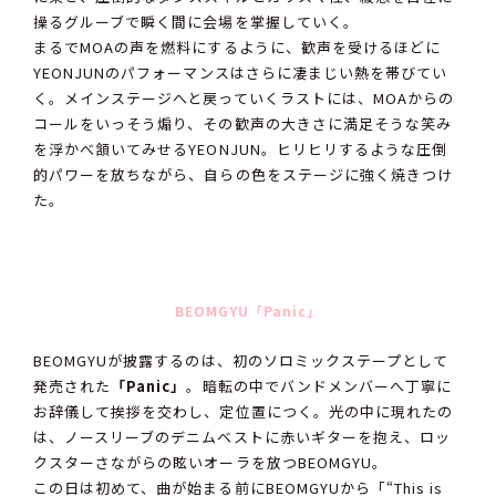
操るグルーブで瞬く間に会場を掌握していく。
まるでMOAの声を燃料にするように、歓声を受けるほどに
YEONJUNのパフォーマンスはさらに凄まじい熱を帯びてい
く。メインステージへと戻っていくラストには、MOAからの
コールをいっそう煽り、その歓声の大きさに満足そうな笑み
を浮かべ頷いてみせるYEONJUN。ヒリヒリするような圧倒
的パワーを放ちながら、自らの色をステージに強く焼きつけ
た。
BEOMGYU「Panic」
BEOMGYUが披露するのは、初のソロミックステープとして
発売された
「Panic」
。暗転の中でバンドメンバーへ丁寧に
お辞儀して挨拶を交わし、定位置につく。光の中に現れたの
は、ノースリーブのデニムベストに赤いギターを抱え、ロッ
クスターさながらの眩いオーラを放つBEOMGYU。
この日は初めて、曲が始まる前にBEOMGYUから「“This is