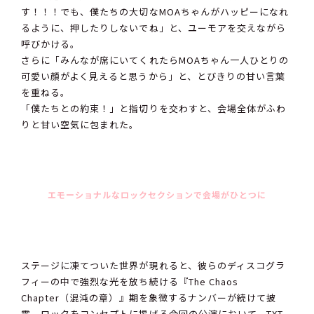
す！！！でも、僕たちの大切なMOAちゃんがハッピーになれ
るように、押したりしないでね」と、ユーモアを交えながら
呼びかける。
さらに「みんなが席にいてくれたらMOAちゃん一人ひとりの
可愛い顔がよく見えると思うから」と、とびきりの甘い言葉
を重ねる。
「僕たちとの約束！」と指切りを交わすと、会場全体がふわ
りと甘い空気に包まれた。
エモーショナルなロックセクションで会場がひとつに
ステージに凍てついた世界が現れると、彼らのディスコグラ
フィーの中で強烈な光を放ち続ける『The Chaos
Chapter（混沌の章）』期を象徴するナンバーが続けて披
露。ロックをコンセプトに掲げる今回の公演において、TXT