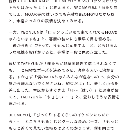
続けてHUENINGKAIが「BEOMGYUヒョンのロックスピリッ
トもやばかったよ！」と称えると、BEOMGYUは「当たり前
でしょ、MOAの前ではいつでも完璧なBEOMGYUだからね」
と、余裕たっぷりの表情を決めてみせる。
一方、YEONJUNは「ロックっぽい服で来てくれてるMOAち
ゃんもいますね」と、客席の装いにも素早く目を留める。
「後から近くに行って、ちゃんと見ますよ」と、とろけるよ
うな視線を投げかけると、会場は一段と色めき立った。
続いてTAEHYUNが「僕たちが非現実過ぎて信じられなくて
も、」と完璧なポーズを決めてみせ、客席を大いに沸かせ
る。すかさず「僕のMOAちゃんみんなが危ないので、自分の
席から離れないでくださいね。約束だよ」と、優しく小指を
差し出した。客席からすぐさま「네～（はい）」と返事が響
くと、TAEHYUNは「やさしい……」と、愛おしそうな表情を
浮かべる。
BEOMGYUも「びっくりするくらいのイケメンたちだか
ら……」とこちらも負けじとクールな決めポーズ。「もっと
もっと近くで見たい気持ちはよくわかります。僕も同じで