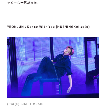
ッピーな一幕だった。
YEONJUN：Dance With You (HUENINGKAI solo)
(P)&(C) BIGHIT MUSIC