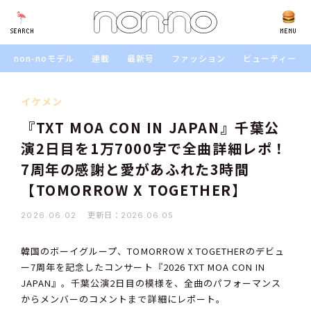
SEARCH
SEARCH
MENU
non-noモデル
連載
最新号
ファッション
ビューティー
イケメン
『TXT MOA CON IN JAPAN』千葉公
演2日目を1万7000字で全曲詳細レポ！
7周年の感謝と愛があふれた3時間
【TOMORROW X TOGETHER】
更新日：
2026.06.02
2026.06.05
韓国のボーイグループ、TOMORROW X TOGETHERのデビュ
ー7周年を記念したコンサート『2026 TXT MOA CON IN
JAPAN』。千葉公演2日目の模様を、全曲のパフォーマンス
からメンバーのコメントまで詳細にレポート。