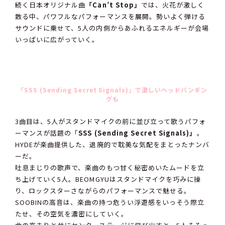
続く日本オリジナル曲
「Can’t Stop」
では、火花が激しく
散る中、パワフルなパフォーマンスを展開。勢いよく弾ける
サウンドに乗せて、5人の内側からあふれるエネルギーが会場
いっぱいに広がっていく。
「SSS (Sending Secret Signals)」で激しいヘッドバンギン
グも
3曲目は、5人がスタンドマイクの前に並び立って歌うパフォ
ーマンスが話題の「
SSS (Sending Secret Signals)」
。
HYDEが楽曲提供した、退廃的で耽美な気配をまとったナンバ
ーだ。
吐息まじりの歌声で、楽曲のもつ甘く秘密めいたムードを立
ち上げていく5人。BEOMGYUはスタンドマイクを巧みに操
り、ロックスターさながらのパフォーマンスで魅せる。
SOOBINの高音は、楽曲の持つ危うい浮遊感をいっそう際立
たせ、その空気を濃密にしていく。