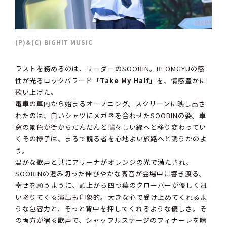
(P)&(C) BIGHIT MUSIC
ラストを務めるのは、リーダーのSOOBIN。BEOMGYUの感
性が光るロックバラード
「Take My Half」
を、情感豊かに
歌い上げた。
電車の車内から始まるオープニング。スクリーンに映し出さ
れたのは、白いシャツにメガネを合わせたSOOBINの姿。車
窓の景色が街からだんだんと瑞々しい緑へと移り変わってい
くその様子は、まるで観る者を心地よい旅路へと誘うかのよ
う。
温かな歌声と共にアリーナがオレンジの光で満たされ、
SOOBINの澄み切った伸びやかな高音が会場中に響き渡る。
幸せを願うように、頭上から四つ葉のクローバーが優しく舞
い降りてくる演出も印象的。大きな心で受け止めてくれるよ
うな包容力と、そっと背中を押してくれるような優しさ。そ
の両方が宿る歌声で、シャッフルステージのフィナーレを晴