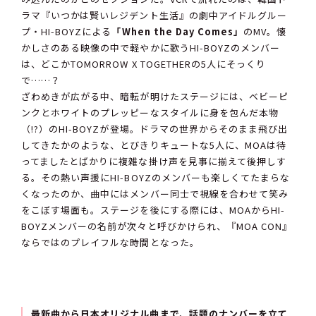
ラマ『いつかは賢いレジデント生活』の劇中アイドルグルー
プ・HI-BOYZによる
「When the Day Comes」
のMV。懐
かしさのある映像の中で軽やかに歌うHI-BOYZのメンバー
は、どこかTOMORROW X TOGETHERの5人にそっくり
で……？
ざわめきが広がる中、暗転が明けたステージには、ベビーピ
ンクとホワイトのプレッピーなスタイルに身を包んだ本物
（!?）のHI-BOYZが登場。ドラマの世界からそのまま飛び出
してきたかのような、とびきりキュートな5人に、MOAは待
ってましたとばかりに複雑な掛け声を見事に揃えて後押しす
る。その熱い声援にHI-BOYZのメンバーも楽しくてたまらな
くなったのか、曲中にはメンバー同士で視線を合わせて笑み
をこぼす場面も。ステージを後にする際には、MOAからHI-
BOYZメンバーの名前が次々と呼びかけられ、『MOA CON』
ならではのプレイフルな時間となった。
最新曲から日本オリジナル曲まで、話題のナンバーを立て