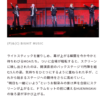
(P)&(C) BIGHIT MUSIC
ライトスティックを握りしめ、幕が上がる瞬間を今か今かと
待ちわびるMOAたち。ついに会場が暗転すると、スクリーン
に映し出されたのは、開演直前のバックステージで円陣を組
む5人の姿。気持ちをひとつにするように重ねられた手が、こ
れから始まるステージへの期待をさらに高めていく。
“明日も一緒にいよう”というお馴染みの掛け声を合図にスク
リーンが上がると、ドラムセットの前に構えるHUENINGKAI
の後ろ姿が浮かび上がる。