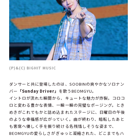
(P)&(C) BIGHIT MUSIC
ダンサーと共に登場したのは、SOOBINの爽やかなソロナン
バー
「Sunday Driver」
を歌うBEOMGYU。
イントロが流れた瞬間から、キュートな魅力が炸裂。コロコ
ロと変わる豊かな表情、一瞬一瞬の完璧なポージング。とき
めきがこれでもかと詰め込まれたステージに、日曜日の午後
のような幸福感が広がっていく。曲が終わり、暗転したあと
も客席へ優しく手を振り続ける名残惜しそうな姿まで、
BEOMGYUの愛らしさがぎゅっと凝縮された、どこまでもハ