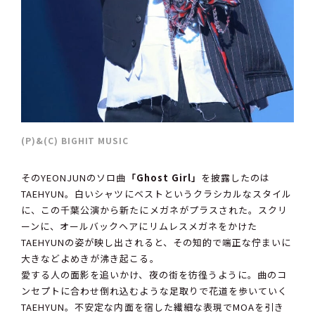
(P)&(C) BIGHIT MUSIC
そのYEONJUNのソロ曲
「Ghost Girl」
を披露したのは
TAEHYUN。白いシャツにベストというクラシカルなスタイル
に、この千葉公演から新たにメガネがプラスされた。スクリ
ーンに、オールバックヘアにリムレスメガネをかけた
TAEHYUNの姿が映し出されると、その知的で端正な佇まいに
大きなどよめきが沸き起こる。
愛する人の面影を追いかけ、夜の街を彷徨うように。曲のコ
ンセプトに合わせ倒れ込むような足取りで花道を歩いていく
TAEHYUN。不安定な内面を宿した繊細な表現でMOAを引き