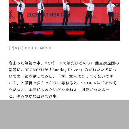
(P)&(C) BIGHIT MUSIC
高まった熱気の中、MCパートでは先ほどのソロ曲交換企画の
話題に。BEOMGYUが「Sunday Driver」のかわいい犬につ
いての一節を歌ってみせ、「僕、本人よりうまくないです
か？」と茶目っ気たっぷりに尋ねると、SOOBINは「あ〜そ
うだねえ。本当に犬みたいだったねえ、可愛かったよー」
と、ゆるやかな口調で返事。
また、YEONJUNが「『MOA CON』のために日本まで駆けつ
けてくれたスペシャルゲスト」について言及すると、
HUENINGKAIは「HI-BOYZ先輩」に丁寧にお礼。さらにメン
バーたちは、それぞれ自身が演じたHI-BOYZメンバーを「〇