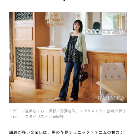
モデル／遠藤さくら 撮影／芹澤信次 ヘア&メイク／𠮷﨑沙世子
（io） スタイリスト／石田綾
講義が多い金曜日は、黒の花柄チュニック×デニムの甘カジ