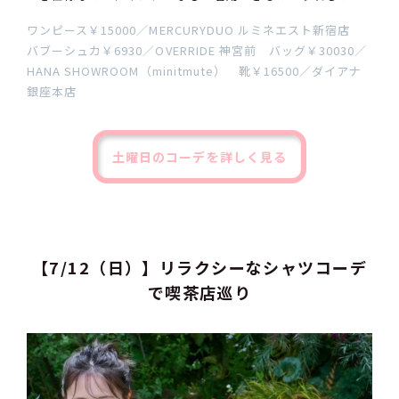
ワンピース￥15000／MERCURYDUO ルミネエスト新宿店
バブーシュカ￥6930／OVERRIDE 神宮前 バッグ￥30030／
HANA SHOWROOM（minitmute） 靴￥16500／ダイアナ
銀座本店
土曜日のコーデを詳しく見る
【7/12（日）】リラクシーなシャツコーデ
で喫茶店巡り