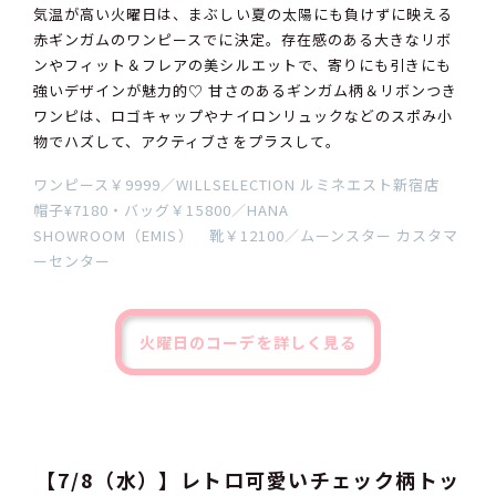
気温が高い火曜日は、まぶしい夏の太陽にも負けずに映える
赤ギンガムのワンピースでに決定。存在感のある大きなリボ
ンやフィット＆フレアの美シルエットで、寄りにも引きにも
強いデザインが魅力的♡ 甘さのあるギンガム柄＆リボンつき
ワンピは、ロゴキャップやナイロンリュックなどのスポみ小
物でハズして、アクティブさをプラスして。
ワンピース￥9999／WILLSELECTION ルミネエスト新宿店
帽子¥7180・バッグ￥15800／HANA
SHOWROOM（EMIS） 靴￥12100／ムーンスター カスタマ
ーセンター
火曜日のコーデを詳しく見る
【7/8（水）】レトロ可愛いチェック柄トッ