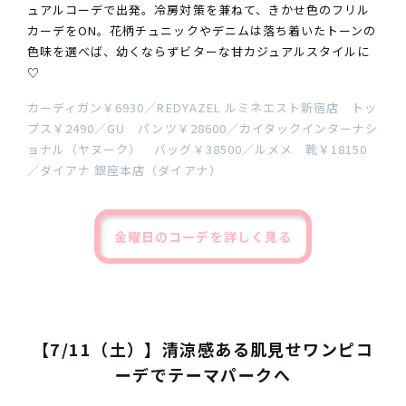
ュアルコーデで出発。冷房対策を兼ねて、きかせ色のフリル
カーデをON。花柄チュニックやデニムは落ち着いたトーンの
色味を選べば、幼くならずビターな甘カジュアルスタイルに
♡
カーディガン￥6930／REDYAZEL ルミネエスト新宿店 トッ
プス￥2490／GU パンツ￥28600／カイタックインターナシ
ョナル（ヤヌーク） バッグ￥38500／ルメメ 靴￥18150
／ダイアナ 銀座本店（ダイアナ）
金曜日のコーデを詳しく見る
【7/11（土）】清涼感ある肌見せワンピコ
ーデでテーマパークへ