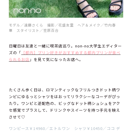
モデル／遠藤さくら 撮影／花盛友里 ヘア＆メイク／竹内春
華 スタイリスト／笠原百合
日曜日は友達と一緒に喫茶店巡り。non-no大学生エディター
ズの「
【都内】プリン好きがおすすめする都内プリンが食べ
られるお店
」を見て気になったお店へ。
たくさん歩く日は、ロマンティックなフリルつきドット柄ワ
ンピにゆるっとシャツをはおってリラクシーなコーデがぴっ
たり。ワンピと逆配色の、ビッグなドット柄シュシュをアク
セ感覚でプラスして、ドリンクやスイーツを持つ手元を映え
させて♡
ワンピース￥14960／エトルワン シャツ￥10450／ココ デ