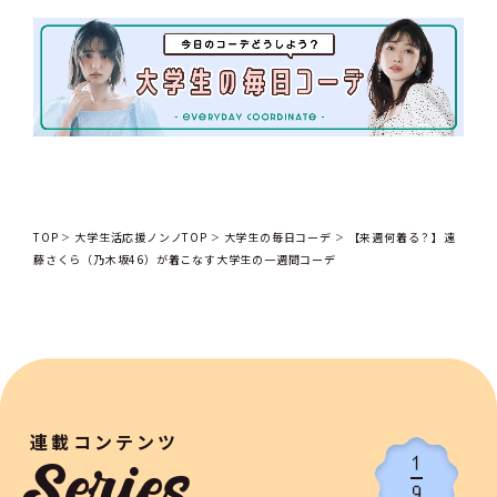
TOP
大学生活応援ノンノTOP
大学生の毎日コーデ
【来週何着る？】遠
藤さくら（乃木坂46）が着こなす大学生の一週間コーデ
連載コンテンツ
1
9