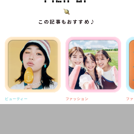
この記事もおすすめ♪
ビューティー
ファッション
ファ
バニラ、オレンジ、チョコ
わちゃわちゃ大渋滞！ なず
【
ミント…ひんやりあま～い
な・和奏・栞 三姉妹の夏休
＂
♡ アイスクリームメイク
み着回し20days
人
ー
2026.07.29
2026.07.29
202