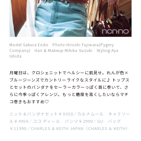
Model:Sakura Endo Photo:Hiroshi Fujiwara(Pygmy
Company) Hair & Makeup:Mikiko Suzuki Styling:Aya
Ishida
月曜日は、クロシェニットでヘルシーに肌見せ。れんが色×
ブルージーンズでカントリーライクなスタイルに♪ トップス
とセットのバンダナをセーラーカラーっぽく首に巻いて、さ
らに今季っぽくアレンジ。もっと糖度を高くしたいならマチ
コ巻きもおすすめ♡
ニット＆バンダナセット￥9350／カルナムール キャミソー
ル￥4950／ココ ディール パンツ￥2990／GU バッグ
￥11990／CHARLES & KEITH JAPAN（CHARLES & KEITH）