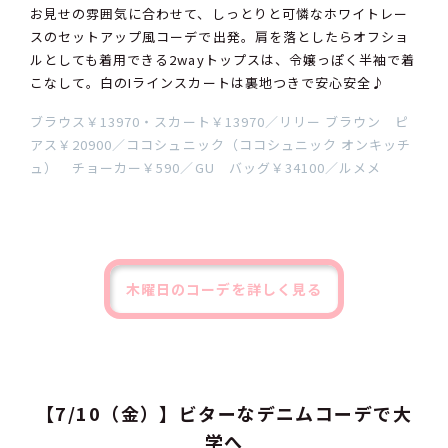
お見せの雰囲気に合わせて、しっとりと可憐なホワイトレー
スのセットアップ風コーデで出発。肩を落としたらオフショ
ルとしても着用できる2wayトップスは、令嬢っぽく半袖で着
こなして。白のIラインスカートは裏地つきで安心安全♪
ブラウス￥13970・スカート￥13970／リリー ブラウン ピ
アス￥20900／ココシュニック（ココシュニック オンキッチ
ュ） チョーカー￥590／GU バッグ￥34100／ルメメ
木曜日のコーデを詳しく見る
【7/10（金）】ビターなデニムコーデで大
学へ