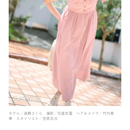
モデル／遠藤さくら 撮影／花盛友里 ヘア＆メイク／竹内春
華 スタイリスト／笠原百合