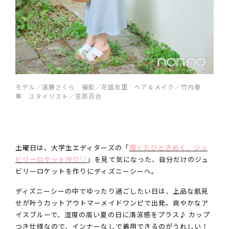
モデル／遠藤さくら 撮影／花盛友里 ヘア＆メイク／竹内春
華 スタイリスト／笠原百合
土曜日は、大学生エディターズの「
開くたびときめく、ジュ
ビリーロケット作り♡
」を見て気になった、自分だけのジュ
ビリーロケットを作りにディズニーシーへ。
ディズニーシーの中でゆったり過ごしたい日は、上品な肌見
せが叶うカットアウトマーメイドワンピで出発。爽やかなア
イスブルーで、湿度の高い夏の日に清涼感をプラス♪ カップ
つき仕様なので、インナーなしで着用できるのがうれしい！