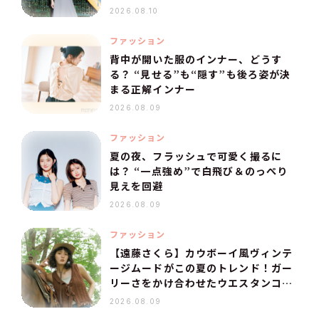
2026.08.10
ファッション
背中が開いた服のインナー、どうす
る？ “見せる”も“隠す”も後ろ姿が決
まる正解インナー
2026.08.09
ファッション
夏の夜、フラッシュで可愛く撮るに
は？ “一点強め”で白飛び＆のっぺり
見えを回避
2026.08.09
ファッション
【遠藤さくら】カウボーイ風ヴィンテ
ージムードがこの夏のトレンド！ガー
リーさをかけ合わせたウエスタンコー
デ
2026.08.09