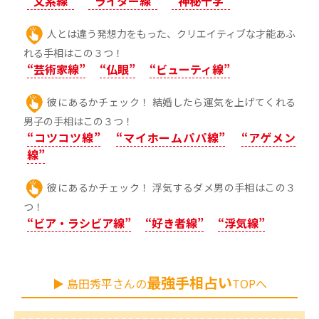
“文系線”
“ライター線”
“神秘十字”
人とは違う発想力をもった、クリエイティブな才能あふ
れる手相はこの３つ！
“芸術家線”
“仏眼”
“ビューティ線”
彼にあるかチェック！ 結婚したら運気を上げてくれる
男子の手相はこの３つ！
“コツコツ線”
“マイホームパパ線”
“アゲメン
線”
彼にあるかチェック！ 浮気するダメ男の手相はこの３
つ！
“ビア・ラシビア線”
“好き者線”
“浮気線”
最強手相占い
▶ 島田秀平さんの
TOPへ