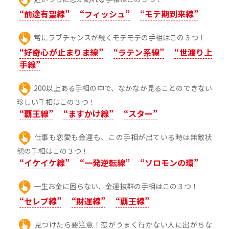
“前途有望線”
“フィッシュ”
“モテ期到来線”
常にラブチャンスが続くモテモテの手相はこの３つ！
“好奇心が止まりま線”
“ラテン系線”
“世渡り上
手線”
200以上ある手相の中で、なかなか見ることのできない
珍しい手相はこの３つ！
“覇王線”
“ますかけ線”
“スター”
仕事も恋愛も金運も、この手相が出ている時は無敵状
態の手相はこの３つ！
“イケイケ線”
“一発逆転線”
“ソロモンの環”
一生お金に困らない、金運抜群の手相はこの３つ！
“セレブ線”
“財運線”
“覇王線”
見つけたら要注意！恋がうまく行かない人に出がちな