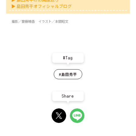
▶ 島田秀平オフィシャルブログ
撮影／齋藤晴香 イラスト／本間昭文
#Tag
#島田秀平
Share