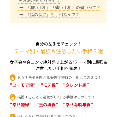
チ方法が分かっちゃう
➡. 「濃い手相」「薄い手相」の違いって？
➡. 「指の長さ」も手相なんです
自分の左手をチェック！
テーマ別・最強＆注意したい手相３選
女子会や合コンで絶対盛り上がる?テーマ別に最強＆
注意したい手相を発表！
男女両モテを叶える好感度抜群の手相はこの３つ！
“ユーモア線”
“モテ線”
“タレント線”
結婚することで運気がUPする手相はこの３つ！
“幸せ婚線”
“玉の輿線”
“幸せな晩年線”
近いうちに恋が訪れる手相はこの３つ！