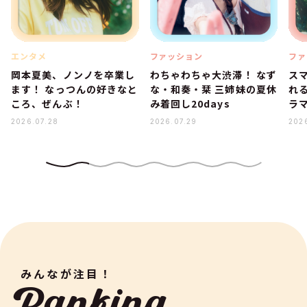
エンタメ
ファッション
ファ
岡本夏美、ノンノを卒業し
わちゃわちゃ大渋滞！ なず
ス
ます！ なっつんの好きなと
な・和奏・栞 三姉妹の夏休
れ
ころ、ぜんぶ！
み着回し20days
ラ
2026.07.28
2026.07.29
202
みんなが注目！