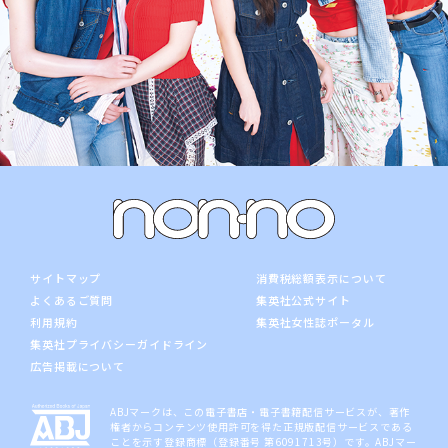
サイトマップ
消費税総額表示について
よくあるご質問
集英社公式サイト
利用規約
集英社女性誌ポータル
集英社プライバシーガイドライン
広告掲載について
ABJマークは、この電子書店・電子書籍配信サービスが、著作
権者からコンテンツ使用許可を得た正規版配信サービスである
ことを示す登録商標（登録番号 第6091713号）です。ABJマー