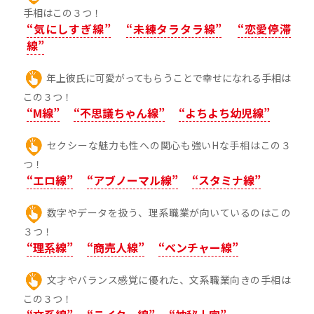
手相はこの３つ！
“気にしすぎ線”
“未練タラタラ線”
“恋愛停滞
線”
年上彼氏に可愛がってもらうことで幸せになれる手相は
この３つ！
“M線”
“不思議ちゃん線”
“よちよち幼児線”
セクシーな魅力も性への関心も強いHな手相はこの３
つ！
“エロ線”
“アブノーマル線”
“スタミナ線”
数字やデータを扱う、理系職業が向いているのはこの
３つ！
“理系線”
“商売人線”
“ベンチャー線”
文才やバランス感覚に優れた、文系職業向きの手相は
この３つ！