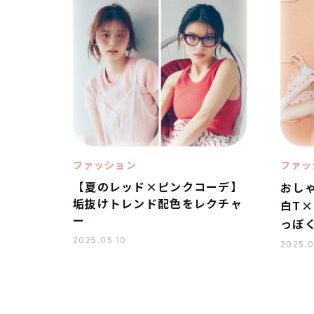
ファッション
ファッ
【夏のレッド×ピンクコーデ】
おし
垢抜けトレンド配色をレクチャ
白T
ー
っぽ
2025.05.10
2025.