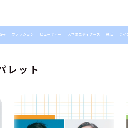
新号
ファッション
ビューティー
大学生エディターズ
就活
ライ
S
パレット