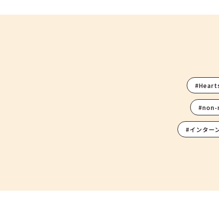
#Heart
#non
#インター