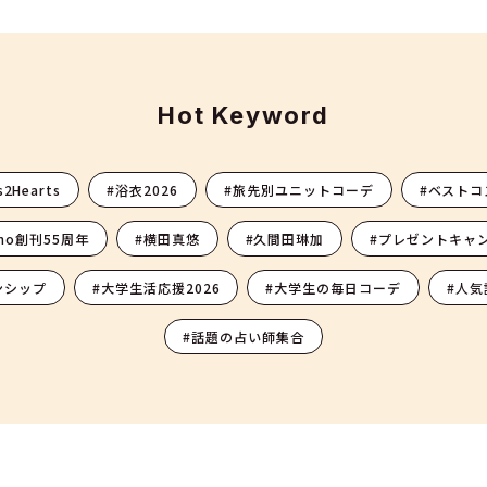
Hot Keyword
s2Hearts
#浴衣2026
#旅先別ユニットコーデ
#ベストコ
-no創刊55周年
#横田真悠
#久間田琳加
#プレゼントキャ
ンシップ
#大学生活応援2026
#大学生の毎日コーデ
#人気
#話題の占い師集合