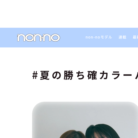
non-noモデル
連載
最
#夏の勝ち確カラー