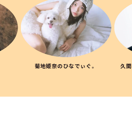
」
菊地姫奈のひなでぃぐ。
久間