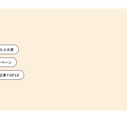
スメ大賞
ンペーン
記事TOP10