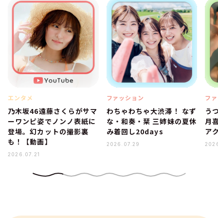
エンタメ
ファッション
ファ
乃木坂46遠藤さくらがサマ
わちゃわちゃ大渋滞！ なず
う
ーワンピ姿でノンノ表紙に
な・和奏・栞 三姉妹の夏休
月
登場。幻カットの撮影裏
み着回し20days
ア
も！【動画】
2026.07.29
202
2026.07.21