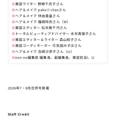
⚫
美容ライター 野崎千衣子さん
⚫
ヘア＆メイク paku☆chanさん
⚫
ヘア＆メイク 林由香里さん
⚫
ヘア＆メイク 福岡玲衣さん（W）
⚫
美容エディター 松井美千代さん
⚫
トータルビューティアドバイザー 水井真理子さん
⚫
美容エディター＆ライター 森山和子さん
⚫
美容コーディネーター 弓気田みずほさん
⚫
ヘア＆メイク 𠮷﨑沙世子さん（io）
⚫
non-no編集部 編集長、副編集長、美容担当I、U
2026年7・8月合併号掲載
Staff Credit