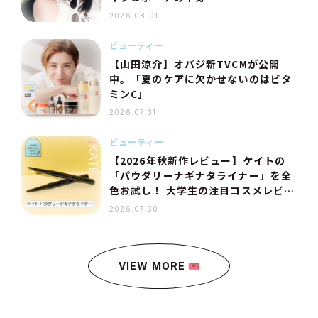
2026.08.01
ビューティー
【山田涼介】オバジ新TVCMが公開
中。「夏のケアに欠かせないのはビタ
ミンC」
2026.07.31
ビューティー
【2026年秋新作レビュー】ケイトの
「パウダリーナギナタライナー」を全
色お試し！ 大学生の注目コスメレビュ
ー連載 Vol.22
2026.07.30
VIEW MORE