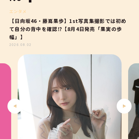
2
エンタメ
【日向坂46・藤嶌果歩】1st写真集撮影では初め
て自分の背中を確認⁉【8月4日発売「果実の歩
3
幅」】
2026.08.02
4
5
6
7