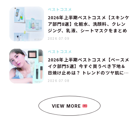
ベストコスメ
2026年上半期ベストコスメ【スキンケ
ア部門8選】化粧水、洗顔料、クレン
ジング、乳液、シートマスクをまとめ
2026.07.09
ベストコスメ
2026年上半期ベストコスメ【ベースメ
イク部門5選】今すぐ買うべき下地＆
日焼け止めは？ トレンドのツヤ肌にな
れるファンデーション、パウダーも
2026.07.08
VIEW MORE