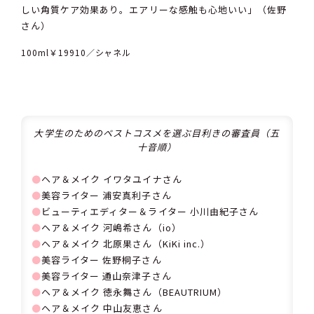
しい角質ケア効果あり。エアリーな感触も心地いい」（佐野
さん）
100ml￥19910／シャネル
大学生のためのベストコスメを選ぶ目利きの審査員（五
十音順）
⚫
ヘア＆メイク イワタユイナさん
⚫
美容ライター 浦安真利子さん
⚫
ビューティエディター＆ライター 小川由紀子さん
⚫
ヘア＆メイク 河嶋希さん（io）
⚫
ヘア＆メイク 北原果さん（KiKi inc.）
⚫
美容ライター 佐野桐子さん
⚫
美容ライター 通山奈津子さん
⚫
ヘア＆メイク 徳永舞さん（BEAUTRIUM）
⚫
ヘア＆メイク 中山友恵さん