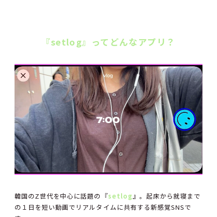
『setlog』ってどんなアプリ？
韓国のZ世代を中心に話題の『
setlog
』。起床から就寝まで
の１日を短い動画でリアルタイムに共有する新感覚SNSで