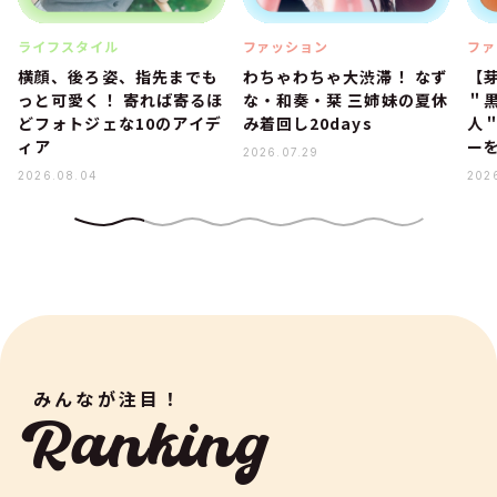
ライフスタイル
ファッション
ファ
横顔、後ろ姿、指先までも
わちゃわちゃ大渋滞！ なず
【
っと可愛く！ 寄れば寄るほ
な・和奏・栞 三姉妹の夏休
＂
どフォトジェな10のアイデ
み着回し20days
人
ィア
ー
2026.07.29
2026.08.04
202
みんなが注目！
Ranking