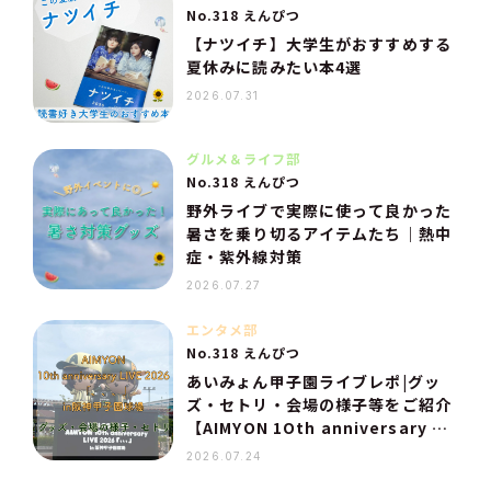
No.318 えんぴつ
【ナツイチ】大学生がおすすめする
夏休みに読みたい本4選
2026.07.31
グルメ＆ライフ部
No.318 えんぴつ
野外ライブで実際に使って良かった
暑さを乗り切るアイテムたち｜熱中
症・紫外線対策
2026.07.27
エンタメ部
No.318 えんぴつ
あいみょん甲子園ライブレポ|グッ
ズ・セトリ・会場の様子等をご紹介
【AIMYON 1Oth anniversary LI
VE 2026 in阪神甲子園球場】
2026.07.24