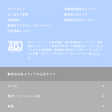
サイトマップ
消費税総額表示について
よくあるご質問
集英社公式サイト
利用規約
集英社女性誌ポータル
集英社プライバシーガイドライン
広告掲載について
ABJマークは、この電子書店・電子書籍配信サービスが、著作
権者からコンテンツ使用許可を得た正規版配信サービスである
ことを示す登録商標（登録番号 第6091713号）です。ABJマー
クの詳細、ABJマークを掲示しているサービスの一覧は
こち
ら
。
集英社の各メディアの公式サイト
マンガ
取材・ファッション誌
書籍