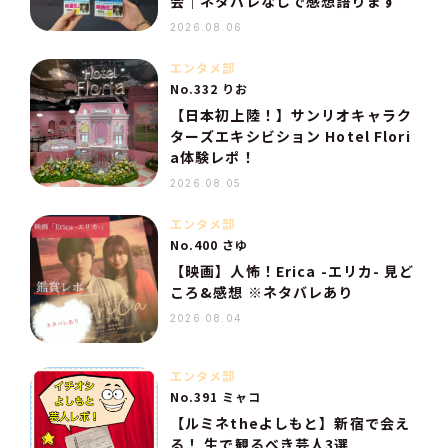
会｜ネタバレなしで感想語ります
2026.08.06
エンタメ部
No.332 りお
【日本初上陸！】サンリオキャラク
ターズエキシビション Hotel Flori
a体験レポ！
2026.08.05
エンタメ部
No.400 さゆ
【映画】人怖！Erica -エリカ- 見ど
ころ&感想 ※ネタバレあり
2026.08.04
エンタメ部
No.391 ミャコ
【ルミネtheよしもと】新宿で会え
る！ 生で観るべき芸人3選