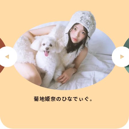
菊地姫奈のひなでぃぐ。