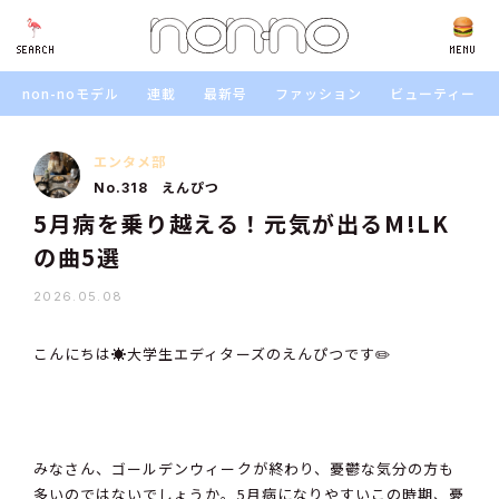
SEARCH
SEARCH
MENU
non-noモデル
連載
最新号
ファッション
ビューティー
エンタメ部
えんぴつ
No.318
5月病を乗り越える！元気が出るM!LK
の曲5選
2026.05.08
こんにちは☀️大学生エディターズのえんぴつです✏️
みなさん、ゴールデンウィークが終わり、憂鬱な気分の方も
多いのではないでしょうか。5月病になりやすいこの時期、憂