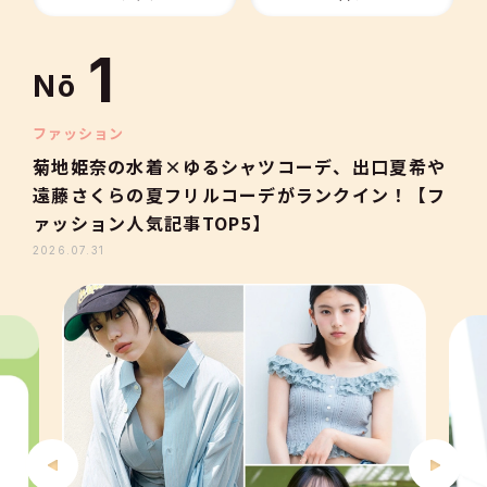
10
1
Nō
2
ファッション
菊地姫奈の水着×ゆるシャツコーデ、出口夏希や
遠藤さくらの夏フリルコーデがランクイン！【フ
3
ァッション人気記事TOP5】
2026.07.31
4
5
6