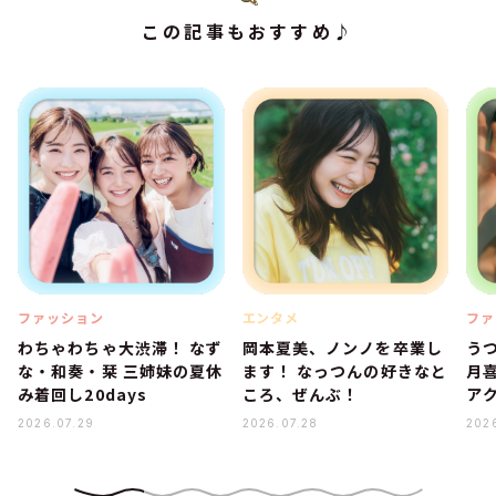
この記事もおすすめ♪
ファッション
エンタメ
ファ
わちゃわちゃ大渋滞！ なず
岡本夏美、ノンノを卒業し
う
な・和奏・栞 三姉妹の夏休
ます！ なっつんの好きなと
月
み着回し20days
ころ、ぜんぶ！
ア
2026.07.29
2026.07.28
202