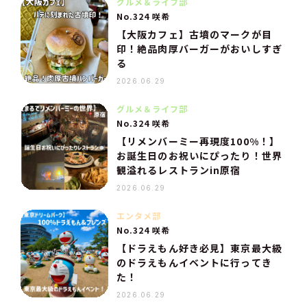
グルメ＆ライフ部
No.324 咲希
【大阪カフェ】古墳のマークが目
印！絶品肉厚バーガーがおいしすぎ
る
2026.06.29
グルメ＆ライフ部
No.324 咲希
【リメンバーミー再現度100%！】
お誕生日のお祝いにぴったり！世界
観溢れるレストランin原宿
2026.06.29
エンタメ部
No.324 咲希
【ドラえもん好き必見】東京最大級
のドラえもんイベントに行ってき
た！
2026.06.29