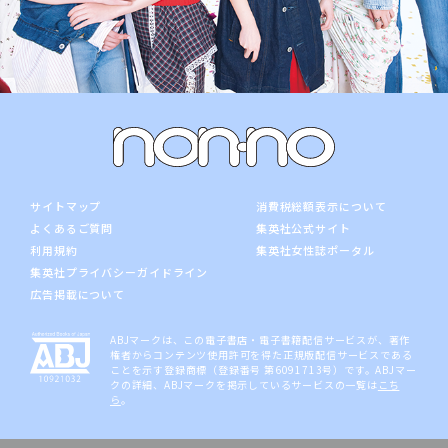
サイトマップ
消費税総額表示について
よくあるご質問
集英社公式サイト
利用規約
集英社女性誌ポータル
集英社プライバシーガイドライン
広告掲載について
ABJマークは、この電子書店・電子書籍配信サービスが、著作
権者からコンテンツ使用許可を得た正規版配信サービスである
ことを示す登録商標（登録番号 第6091713号）です。ABJマー
クの詳細、ABJマークを掲示しているサービスの一覧は
こち
ら
。