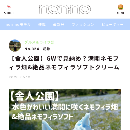
SEARCH
SEARCH
MENU
non-noモデル
連載
最新号
ファッション
ビューティー
グルメ＆ライフ部
咲希
No.324
【舎人公園】GWで見納め？満開ネモフ
ィラ畑&絶品ネモフィラソフトクリーム
2026.05.10