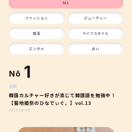
ALL
ファッション
ビューティー
9
就活
ライフスタイル
10
エンタメ
占い
1
Nō
2
連載
韓国カルチャー好きが高じて韓国語を勉強中！
【菊地姫奈のひなでぃぐ。】vol.13
3
2026.08.06
4