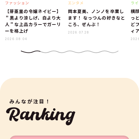
ファッション
エンタメ
ライ
【芽亜里の令嬢ネイビー】
岡本夏美、ノンノを卒業し
横
＂黒より涼しげ、白より大
ます！ なっつんの好きなと
っ
人＂な上品カラーでガーリ
ころ、ぜんぶ！
ど
ーを格上げ
ィ
2026.07.28
2026.08.04
202
みんなが注目！
Ranking