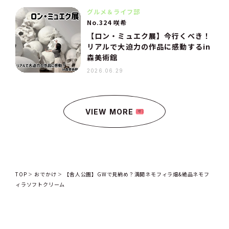
グルメ＆ライフ部
No.324 咲希
【ロン・ミュエク展】今行くべき！
リアルで大迫力の作品に感動するin
森美術館
2026.06.29
VIEW MORE
TOP
おでかけ
【舎人公園】GWで見納め？満開ネモフィラ畑&絶品ネモフ
ィラソフトクリーム