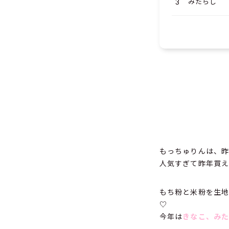
みたらし
もっちゅりんは、
人気すぎて昨年買
もち粉と米粉を生地
♡
今年は
きなこ、み