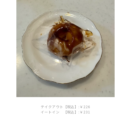
テイクアウト【税込】:￥226
イートイン 【税込】:￥231