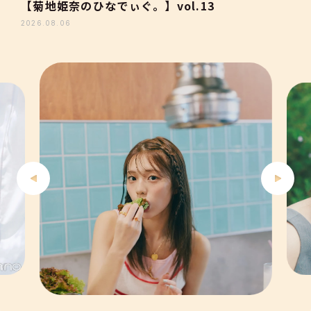
【菊地姫奈のひなでぃぐ。】vol.13
3
2026.08.06
4
5
6
7
8
9