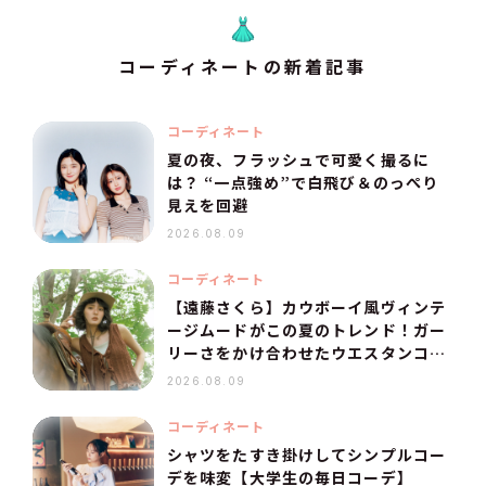
コーディネートの新着記事
コーディネート
夏の夜、フラッシュで可愛く撮るに
は？ “一点強め”で白飛び＆のっぺり
見えを回避
2026.08.09
コーディネート
【遠藤さくら】カウボーイ風ヴィンテ
ージムードがこの夏のトレンド！ガー
リーさをかけ合わせたウエスタンコー
デ
2026.08.09
コーディネート
シャツをたすき掛けしてシンプルコー
デを味変【大学生の毎日コーデ】