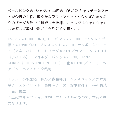
ペールピンクのTシャツ地に3匹の白猫が♡ キャッチーなフォ
トが今日の主役。軽やかなラフィアハットや今っぽさたっぷ
りのバッグ＆靴でご機嫌さを後押し。パンツはシャカシャカ
した涼しげ素材で熱がこもりにくく軽やか。
Tシャツ￥1500／UNIQLO パンツ￥20900／アンクレイヴ
帽子￥1990／GU ブレスレット￥2530／サンポークリエイ
ト（アネモネ） トートバッグ￥2420／サンポークリエイト
（アネモネ） ショルダーバッグ￥23790／HANA
KOREA（CHRISTINE PROJECT） 靴￥13200／プーマ ヘ
アゴム／ヘア＆メイク私物
モデル／小坂菜緒 撮影／森脇裕介 ヘア＆メイク／鈴木海
希子 スタイリスト／高野麻子 文／鈴木絵都子 web構成
／吉川樹生
※上記のキャプションはWEBオリジナルのもので、本誌とは
異なります。