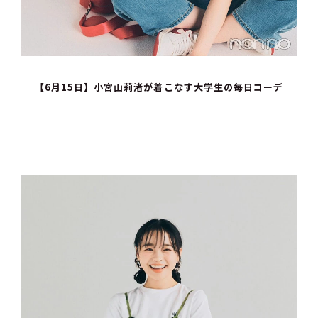
【6月15日】小宮山莉渚が着こなす大学生の毎日コーデ