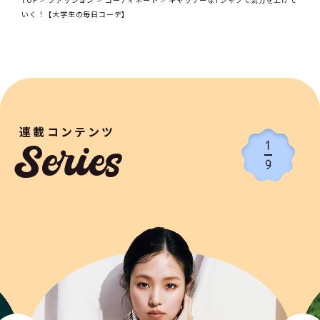
いく！【大学生の毎日コーデ】
連載コンテンツ
1
Series
9