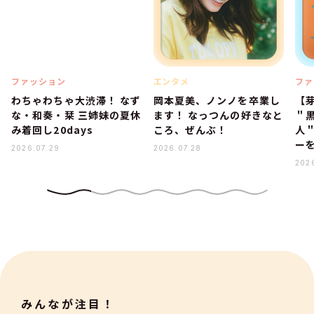
ファッション
エンタメ
ファ
わちゃわちゃ大渋滞！ なず
岡本夏美、ノンノを卒業し
【
な・和奏・栞 三姉妹の夏休
ます！ なっつんの好きなと
＂
み着回し20days
ころ、ぜんぶ！
人
ー
2026.07.29
2026.07.28
202
みんなが注目！