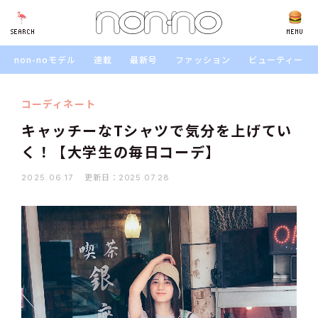
SEARCH
SEARCH
MENU
non-noモデル
連載
最新号
ファッション
ビューティー
コーディネート
キャッチーなTシャツで気分を上げてい
く！【大学生の毎日コーデ】
更新日：
2025.06.17
2025.07.28