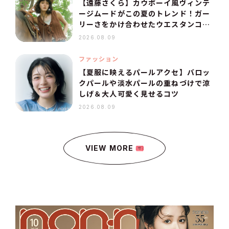
【遠藤さくら】カウボーイ風ヴィンテ
ージムードがこの夏のトレンド！ガー
リーさをかけ合わせたウエスタンコー
デ
2026.08.09
ファッション
【夏服に映えるパールアクセ】バロッ
クパールや淡水パールの重ねづけで涼
しげ＆大人可愛く見せるコツ
2026.08.09
VIEW MORE