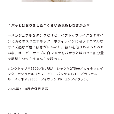
＂パッとはおりました＂くらいの気負わなさがカギ
一見カジュアルなタンクだけど、ベアトップライクなデザイ
ンに深めのスクエアネック、ボディラインに沿うミニマルな
サイズ感など色っぽさがほんのり。彼のを借りちゃったみた
いな、オーバーサイズの白シャツをバサッとはおって肌分量
を調整しつつ＂きゅん＂を誘って。
タンクトップ￥5500／MURUA シャツ￥27500／カイタックイ
ンターナショナル（ヤヌーク） パンツ￥12100／カルナムー
ル メガネ￥53900／アイヴァン PR（E5 アイヴァン）
2026年7・8月合併号掲載