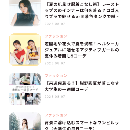
【夏の肌見せ服着こなし術】レースト
ップスのインナーは何を着る？ロゴ入
りブラで魅せるor同系色タンクで隠
す！
2026.08.07
ファッション
遊園地や花火で夏を満喫！ヘルシーカ
ジュアルに魅せるアクティブガールの
夏休み着回し5コーデ
2026.08.07
ファッション
【来週何着る？】紺野彩夏が着こなす
大学生の一週間コーデ
2026.08.07
ファッション
背景に溶け込むスマートなワンピルッ
ク【大学生の毎日コーデ】