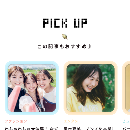
この記事もおすすめ♪
ファッション
エンタメ
ビュ
わちゃわちゃ大渋滞！ なず
岡本夏美、ノンノを卒業し
バ