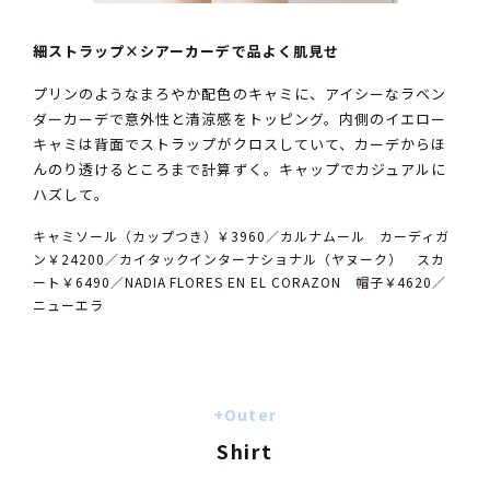
細ストラップ×シアーカーデで品よく肌見せ
プリンのようなまろやか配色のキャミに、アイシーなラベン
ダーカーデで意外性と清涼感をトッピング。内側のイエロー
キャミは背面でストラップがクロスしていて、カーデからほ
んのり透けるところまで計算ずく。キャップでカジュアルに
ハズして。
キャミソール（カップつき）￥3960／カルナムール カーディガ
ン￥24200／カイタックインターナショナル（ヤヌーク） スカ
ート￥6490／NADIA FLORES EN EL CORAZON 帽子￥4620／
ニューエラ
+Outer
Shirt