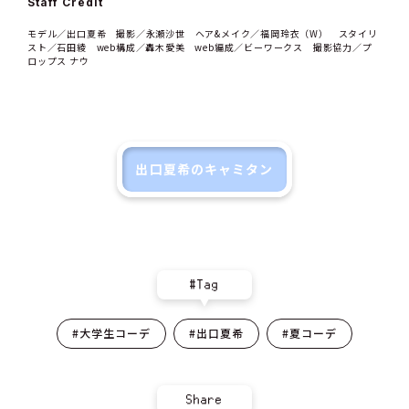
Staff Credit
モデル／出口夏希 撮影／永瀬沙世 ヘア&メイク／福岡玲衣（W） スタイリ
スト／石田綾 web構成／轟木愛美 web編成／ビーワークス 撮影協力／プ
ロップス ナウ
出口夏希のキャミタン
#Tag
#大学生コーデ
#出口夏希
#夏コーデ
Share