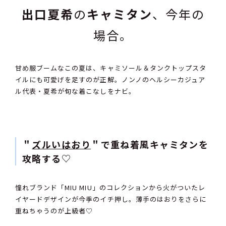
出口夏希
の
キャミタン
、今年の
場合。
甘め服ブームなこの夏は、キャミソール＆タンクトップスタ
イルにも可愛げを足すのが正解。ノンノのヘルシーカジュア
ル代表・夏希が旬な着こなしをナビ。
＂
ズルいはおり
＂で重ね着風キャミタンを
攻略する♡
憧れブランド「MIU MIU」のコレクションから火がついたレ
イヤードデザインが今季のイチ押し。薄手のはおりをさらに
重ねちゃうのが上級者♡