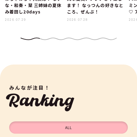
な・和奏・栞 三姉妹の夏休
ます！ なっつんの好きなと
ミ
み着回し20days
ころ、ぜんぶ！
♡
2026.07.29
2026.07.28
202
みんなが注目！
Ranking
ALL