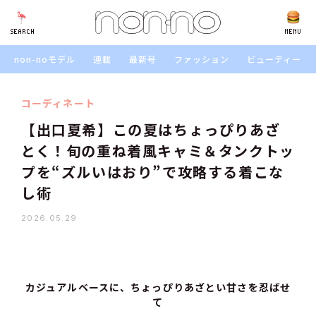
SEARCH
SEARCH
MENU
non-noモデル
連載
最新号
ファッション
ビューティー
コーディネート
【出口夏希】この夏はちょっぴりあざ
とく！旬の重ね着風キャミ＆タンクトッ
プを“ズルいはおり”で攻略する着こな
し術
2026.05.29
カジュアルベースに、ちょっぴりあざとい甘さを忍ばせ
て