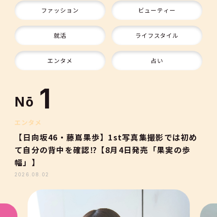
ファッション
ビューティー
9
就活
ライフスタイル
10
エンタメ
占い
1
Nō
2
エンタメ
【日向坂46・藤嶌果歩】1st写真集撮影では初め
て自分の背中を確認⁉【8月4日発売「果実の歩
3
幅」】
2026.08.02
4