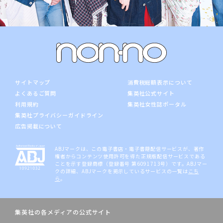
サイトマップ
消費税総額表示について
よくあるご質問
集英社公式サイト
利用規約
集英社女性誌ポータル
集英社プライバシーガイドライン
広告掲載について
ABJマークは、この電子書店・電子書籍配信サービスが、著作
権者からコンテンツ使用許可を得た正規版配信サービスである
ことを示す登録商標（登録番号 第6091713号）です。ABJマー
クの詳細、ABJマークを掲示しているサービスの一覧は
こち
ら
。
集英社の各メディアの公式サイト