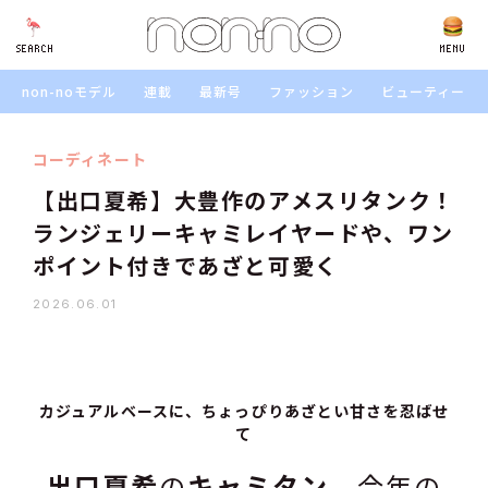
SEARCH
SEARCH
MENU
non-noモデル
連載
最新号
ファッション
ビューティー
コーディネート
【出口夏希】大豊作のアメスリタンク！
ランジェリーキャミレイヤードや、ワン
ポイント付きであざと可愛く
2026.06.01
カジュアルベースに、ちょっぴりあざとい甘さを忍ばせ
て
出口夏希
の
キャミタン
、今年の