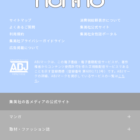
サイトマップ
消費税総額表示について
よくあるご質問
集英社公式サイト
利用規約
集英社女性誌ポータル
集英社プライバシーガイドライン
広告掲載について
ABJマークは、この電子書店・電子書籍配信サービスが、著作
権者からコンテンツ使用許可を得た正規版配信サービスである
ことを示す登録商標（登録番号 第6091713号）です。ABJマー
クの詳細、ABJマークを掲示しているサービスの一覧は
こち
ら
。
集英社の各メディアの公式サイト
マンガ
取材・ファッション誌