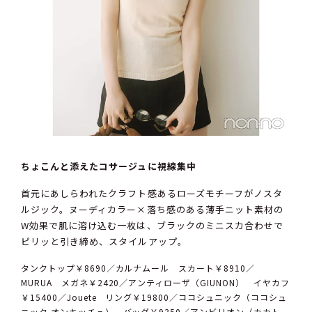
ちょこんと添えたコサージュに視線集中
首元にあしらわれたクラフト感あるローズモチーフがノスタ
ルジック。ヌーディカラー×落ち感のある薄手ニット素材の
W効果で肌に溶け込む一枚は、ブラックのミニスカ合わせで
ピリッと引き締め、スタイルアップ。
タンクトップ￥8690／カルナムール スカート￥8910／
MURUA メガネ￥2420／アンティローザ（GIUNON） イヤカフ
￥15400／Jouete リング￥19800／ココシュニック（ココシュ
ニック オンキッチュ） バッグ￥9350／アンビリオン（カカト