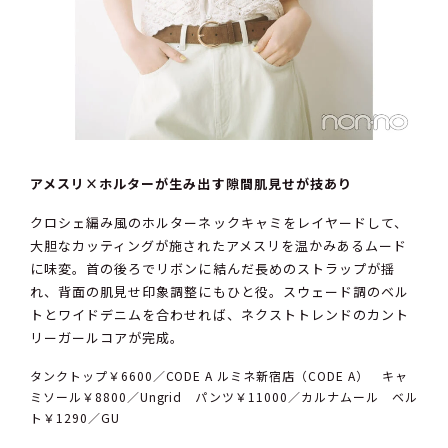
アメスリ×ホルターが生み出す隙間肌見せが技あり
クロシェ編み風のホルターネックキャミをレイヤードして、
大胆なカッティングが施されたアメスリを温かみあるムード
に味変。首の後ろでリボンに結んだ長めのストラップが揺
れ、背面の肌見せ印象調整にもひと役。スウェード調のベル
トとワイドデニムを合わせれば、ネクストトレンドのカント
リーガールコアが完成。
タンクトップ￥6600／CODE A ルミネ新宿店（CODE A） キャ
ミソール￥8800／Ungrid パンツ￥11000／カルナムール ベル
ト￥1290／GU