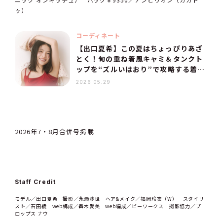
ゥ）
コーディネート
【出口夏希】この夏はちょっぴりあざ
とく！旬の重ね着風キャミ＆タンクト
ップを“ズルいはおり”で攻略する着こ
なし術
2026.05.29
2026年7・8月合併号掲載
Staff Credit
モデル／出口夏希 撮影／永瀬沙世 ヘア&メイク／福岡玲衣（W） スタイリ
スト／石田綾 web構成／轟木愛美 web編成／ビーワークス 撮影協力／プ
ロップス ナウ