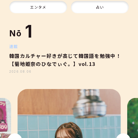
10
エンタメ
占い
1
Nō
2
連載
韓国カルチャー好きが高じて韓国語を勉強中！
【菊地姫奈のひなでぃぐ。】vol.13
3
2026.08.06
4
5
6