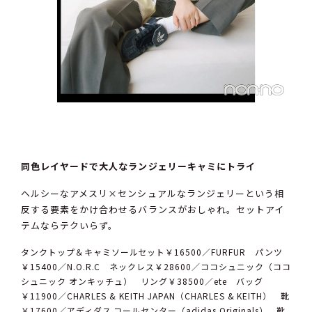
同色レイヤードで大人なランジェリーキャミにトライ
ヘルシーなアメスリ×センシュアルなランジェリーという相
反する要素をかけ合わせるバランスがおしゃれ。セットアイ
テムならテクいらず。
タンクトップ＆キャミソールセット￥16500／FURFUR パンツ
￥15400／N.O.R.C ネックレス￥28600／ココシュニック（ココ
シュニック オンキッチュ） リング￥38500／ete バッグ
￥11900／CHARLES & KEITH JAPAN（CHARLES & KEITH） 靴
￥17600／アディダス コールセンター（adidas Originals） 靴