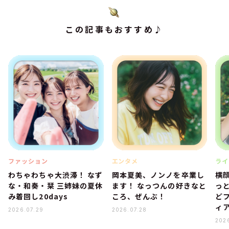
この記事もおすすめ♪
ファッション
エンタメ
ライ
わちゃわちゃ大渋滞！ なず
岡本夏美、ノンノを卒業し
横
な・和奏・栞 三姉妹の夏休
ます！ なっつんの好きなと
っ
み着回し20days
ころ、ぜんぶ！
ど
ィ
2026.07.29
2026.07.28
202