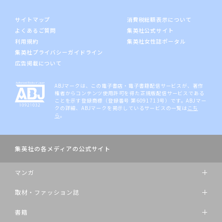
サイトマップ
消費税総額表示について
よくあるご質問
集英社公式サイト
利用規約
集英社女性誌ポータル
集英社プライバシーガイドライン
広告掲載について
ABJマークは、この電子書店・電子書籍配信サービスが、著作
権者からコンテンツ使用許可を得た正規版配信サービスである
ことを示す登録商標（登録番号 第6091713号）です。ABJマー
クの詳細、ABJマークを掲示しているサービスの一覧は
こち
ら
。
集英社の各メディアの公式サイト
マンガ
取材・ファッション誌
書籍