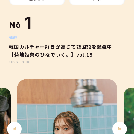
10
1
Nō
2
連載
韓国カルチャー好きが高じて韓国語を勉強中！
【菊地姫奈のひなでぃぐ。】vol.13
3
2026.08.06
4
5
6