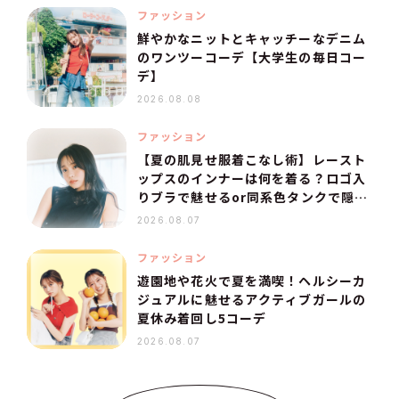
ファッション
鮮やかなニットとキャッチーなデニム
のワンツーコーデ【大学生の毎日コー
デ】
2026.08.08
ファッション
【夏の肌見せ服着こなし術】レースト
ップスのインナーは何を着る？ロゴ入
りブラで魅せるor同系色タンクで隠
す！
2026.08.07
ファッション
遊園地や花火で夏を満喫！ヘルシーカ
ジュアルに魅せるアクティブガールの
夏休み着回し5コーデ
2026.08.07