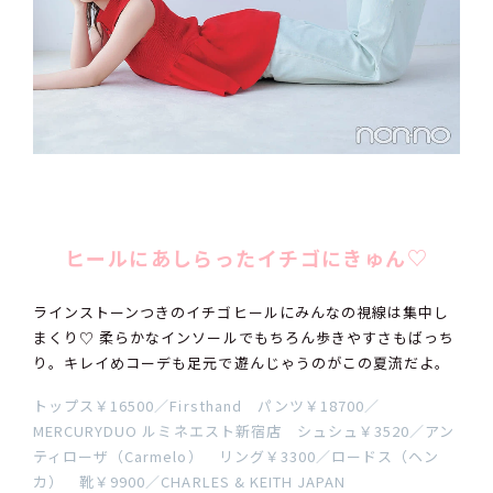
ヒールにあしらったイチゴにきゅん♡
ラインストーンつきのイチゴヒールにみんなの視線は集中し
まくり♡ 柔らかなインソールでもちろん歩きやすさもばっち
り。キレイめコーデも足元で遊んじゃうのがこの夏流だよ。
トップス￥16500／Firsthand パンツ￥18700／
MERCURYDUO ルミネエスト新宿店 シュシュ￥3520／アン
ティローザ（Carmelo） リング￥3300／ロードス（ヘン
カ） 靴￥9900／CHARLES & KEITH JAPAN