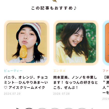
この記事もおすすめ♪
ビューティー
エンタメ
ファ
バニラ、オレンジ、チョコ
岡本夏美、ノンノを卒業し
【
ミント…ひんやりあま～い
ます！ なっつんの好きなと
＂
♡ アイスクリームメイク
ころ、ぜんぶ！
人
ー
2026.07.29
2026.07.28
202