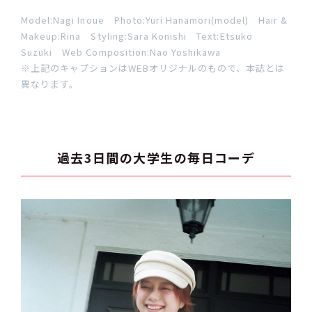
Model:Nagi Inoue Photo:Yuri Hanamori(model) Hair &
Makeup:Rina Styling:Sara Konishi Text:Etsuko
Suzuki Web Composition:Nao Yoshikawa
※上記のキャプションはWEBオリジナルのもので、本誌とは
異なります。
過去3日間の大学生の毎日コーデ