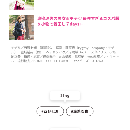
渡邉理佐の男女両モテ♡ 最強すぎるコスパ服
＆小物で着回し７days!
モデル／西野七瀬 渡邉理佐 撮影／藤原宏（Pygmy Company・モデ
ル） 岩城裕哉（物） ヘア＆メイク／河嶋希（io） スタイリスト／松
尾正美 構成・原文／道端舞子 web構成／篠有紀 web編成／レ・キャト
ル 撮影協力／BONNIE COFFEE TOKYO アワビーズ UTUWA
#Tag
#西野七瀬
#渡邉理佐