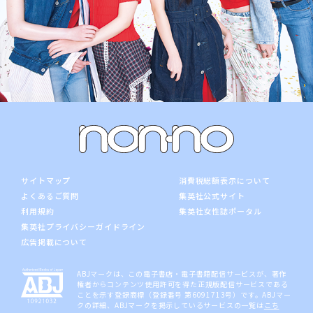
サイトマップ
消費税総額表示について
よくあるご質問
集英社公式サイト
利用規約
集英社女性誌ポータル
集英社プライバシーガイドライン
広告掲載について
ABJマークは、この電子書店・電子書籍配信サービスが、著作
権者からコンテンツ使用許可を得た正規版配信サービスである
ことを示す登録商標（登録番号 第6091713号）です。ABJマー
クの詳細、ABJマークを掲示しているサービスの一覧は
こち