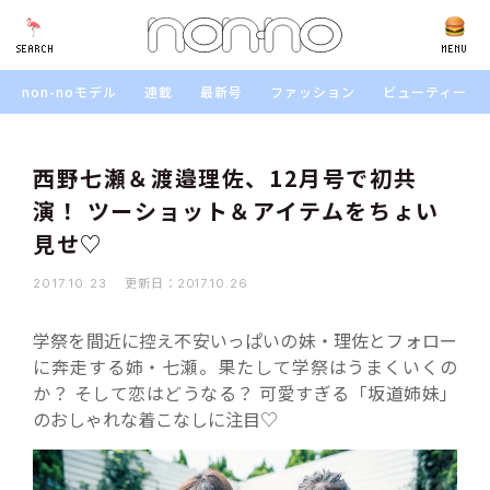
SEARCH
SEARCH
MENU
non-noモデル
連載
最新号
ファッション
ビューティー
西野七瀬＆渡邉理佐、12月号で初共
演！ ツーショット＆アイテムをちょい
見せ♡
更新日：
2017.10.23
2017.10.26
学祭を間近に控え不安いっぱいの妹・理佐とフォロー
に奔走する姉・七瀬。果たして学祭はうまくいくの
か？ そして恋はどうなる？ 可愛すぎる「坂道姉妹」
のおしゃれな着こなしに注目♡