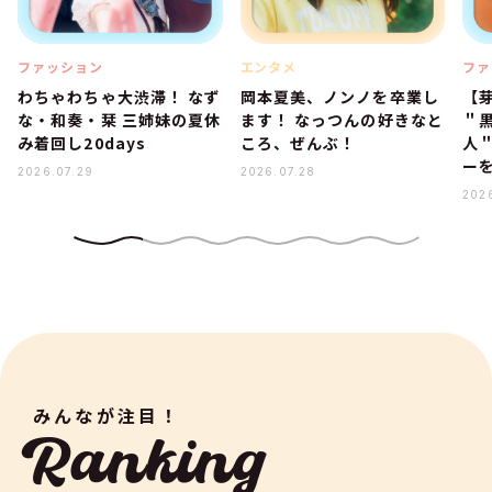
ファッション
エンタメ
ファ
わちゃわちゃ大渋滞！ なず
岡本夏美、ノンノを卒業し
【
な・和奏・栞 三姉妹の夏休
ます！ なっつんの好きなと
＂
み着回し20days
ころ、ぜんぶ！
人
ー
2026.07.29
2026.07.28
202
みんなが注目！
Ranking