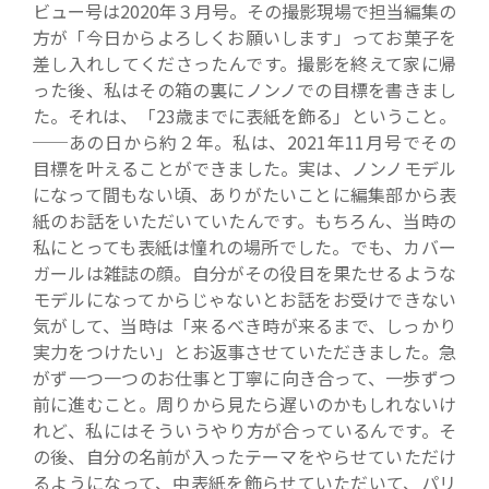
ビュー号は2020年３月号。その撮影現場で担当編集の
方が「今日からよろしくお願いします」ってお菓子を
差し入れしてくださったんです。撮影を終えて家に帰
った後、私はその箱の裏にノンノでの目標を書きまし
た。それは、「23歳までに表紙を飾る」ということ。
──あの日から約２年。私は、2021年11月号でその
目標を叶えることができました。実は、ノンノモデル
になって間もない頃、ありがたいことに編集部から表
紙のお話をいただいていたんです。もちろん、当時の
私にとっても表紙は憧れの場所でした。でも、カバー
ガールは雑誌の顔。自分がその役目を果たせるような
モデルになってからじゃないとお話をお受けできない
気がして、当時は「来るべき時が来るまで、しっかり
実力をつけたい」とお返事させていただきました。急
がず一つ一つのお仕事と丁寧に向き合って、一歩ずつ
前に進むこと。周りから見たら遅いのかもしれないけ
れど、私にはそういうやり方が合っているんです。そ
の後、自分の名前が入ったテーマをやらせていただけ
るようになって、中表紙を飾らせていただいて、パリ