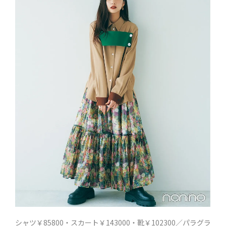
シャツ￥85800・スカート￥143000・靴￥102300／パラグラ