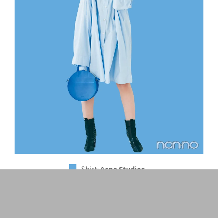
Shirt:
Acne Studios
Hat:
PRADA
Earrings:
TSUKASA