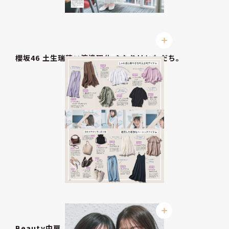
櫻坂46 土生瑞穂×渡邉理佐 ふたりはともだち。
Beauty中扉