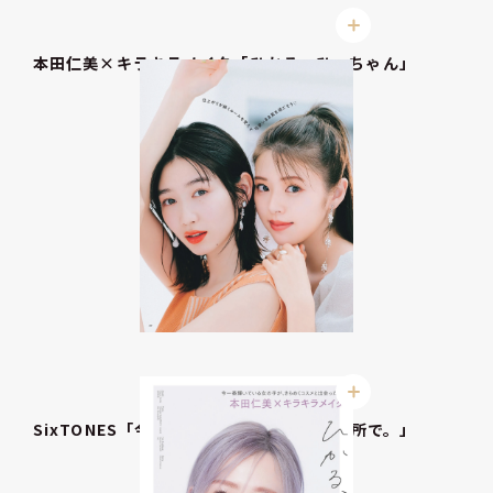
本田仁美×キラキラメイク「ひかる、ひぃちゃん」
SixTONES「今日はキミと。約束のあの場所で。」