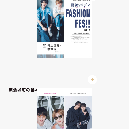
就活以前の基本の＂キ＂