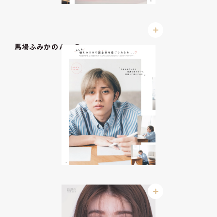
馬場ふみかのＡorＢ