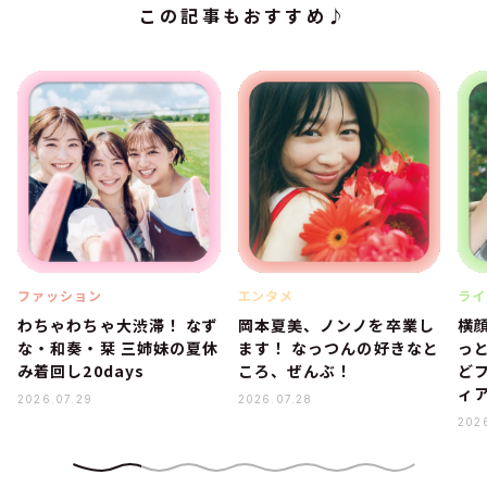
この記事もおすすめ♪
ファッション
エンタメ
ライ
わちゃわちゃ大渋滞！ なず
岡本夏美、ノンノを卒業し
横
な・和奏・栞 三姉妹の夏休
ます！ なっつんの好きなと
っ
み着回し20days
ころ、ぜんぶ！
ど
ィ
2026.07.29
2026.07.28
202