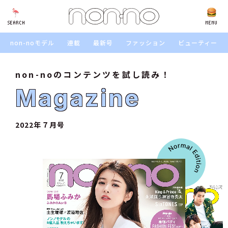
SEARCH
SEARCH
MENU
non-noモデル
連載
最新号
ファッション
ビューティー
non-noのコンテンツを試し読み！
Magazine
2022年７月号