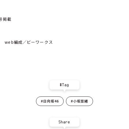
併号掲載
美 web編成／ビーワークス
#Tag
#日向坂46
#小坂菜緒
Share