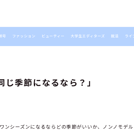
新号
ファッション
ビューティー
大学生エディターズ
就活
ライ
S
同じ季節になるなら？」
通年ワンシーズンになるならどの季節がいいか、ノンノモデ