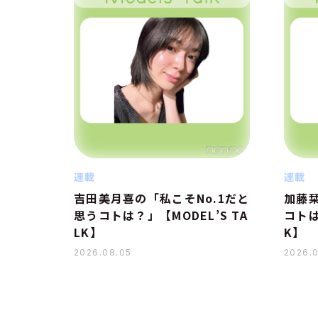
連載
連載
吉田美月喜の「私こそNo.1だと
加藤栞
思うコトは？」【MODEL’S TA
コトは
LK】
K】
2026.08.05
2026.