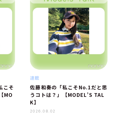
連載
私こそ
佐藤和奏の「私こそNo.1だと思
【MO
うコトは？」【MODEL’S TAL
K】
2026.08.02