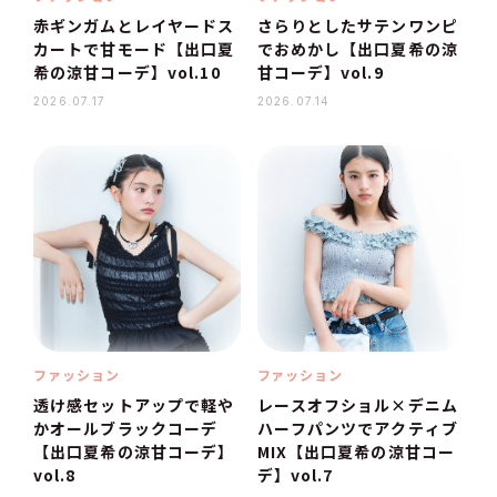
赤ギンガムとレイヤードス
さらりとしたサテンワンピ
カートで甘モード【出口夏
でおめかし【出口夏希の涼
希の涼甘コーデ】vol.10
甘コーデ】vol.9
2026.07.17
2026.07.14
ファッション
ファッション
透け感セットアップで軽や
レースオフショル×デニム
かオールブラックコーデ
ハーフパンツでアクティブ
【出口夏希の涼甘コーデ】
MIX【出口夏希の涼甘コー
vol.8
デ】vol.7