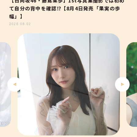
【日向坂46・藤嶌果歩】1st写真集撮影では初め
て自分の背中を確認⁉【8月4日発売「果実の歩
3
幅」】
2026.08.02
4
5
6
7
8