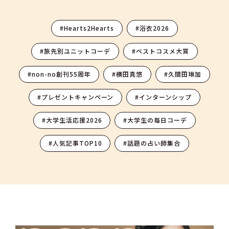
#Hearts2Hearts
#浴衣2026
#旅先別ユニットコーデ
#ベストコスメ大賞
#non-no創刊55周年
#横田真悠
#久間田琳加
#プレゼントキャンペーン
#インターンシップ
#大学生活応援2026
#大学生の毎日コーデ
#人気記事TOP10
#話題の占い師集合