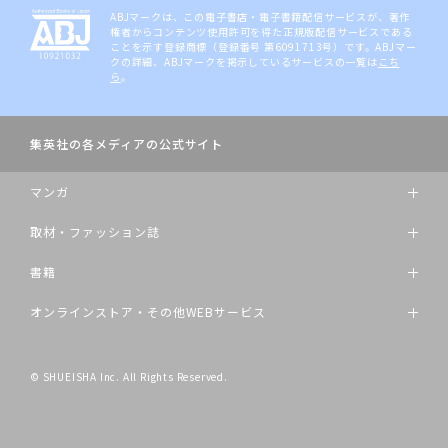
ABJマークは、この電子書店・電子書籍配信サービスが、著作
権者からコンテンツ使用許可を得た正規版配信サービスである
ことを示す登録商標（登録番号 第6091713号）です。ABJマー
クの詳細、ABJマークを掲示しているサービスの一覧は
こち
ら
。
集英社の各メディアの公式サイト
マンガ
取材・ファッション誌
書籍
オンラインストア・その他WEBサービス
© SHUEISHA Inc. All Rights Reserved.