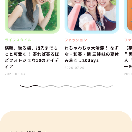
ライフスタイル
ファッション
ファ
横顔、後ろ姿、指先までも
わちゃわちゃ大渋滞！ なず
【
っと可愛く！ 寄れば寄るほ
な・和奏・栞 三姉妹の夏休
＂
どフォトジェな10のアイデ
み着回し20days
人
ィア
ー
2026.07.29
2026.08.04
202