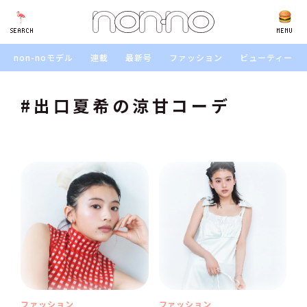
SEARCH
SEARCH
MENU
non-noモデル
連載
最新号
ファッション
ビューティー
#出口夏希の涼甘コーデ
ファッション
ファッション