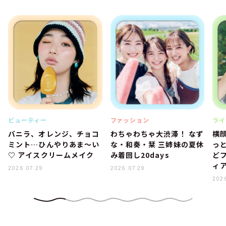
ビューティー
ファッション
ライ
バニラ、オレンジ、チョコ
わちゃわちゃ大渋滞！ なず
横
ミント…ひんやりあま～い
な・和奏・栞 三姉妹の夏休
っ
♡ アイスクリームメイク
み着回し20days
ど
ィ
2026.07.29
2026.07.29
202