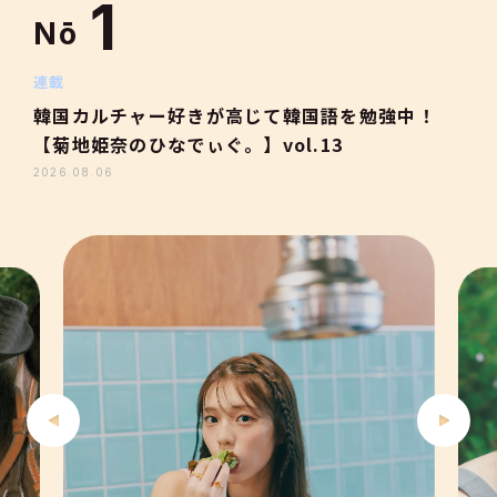
1
Nō
2
連載
韓国カルチャー好きが高じて韓国語を勉強中！
【菊地姫奈のひなでぃぐ。】vol.13
3
2026.08.06
4
5
6
7