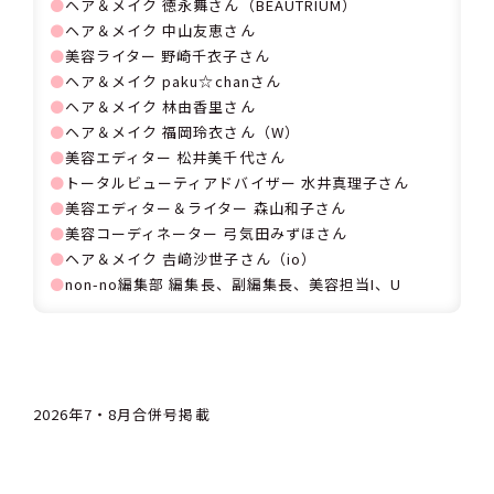
⚫
ヘア＆メイク 徳永舞さん（BEAUTRIUM）
⚫
ヘア＆メイク 中山友恵さん
⚫
美容ライター 野崎千衣子さん
⚫
ヘア＆メイク paku☆chanさん
⚫
ヘア＆メイク 林由香里さん
⚫
ヘア＆メイク 福岡玲衣さん（W）
⚫
美容エディター 松井美千代さん
⚫
トータルビューティアドバイザー 水井真理子さん
⚫
美容エディター＆ライター 森山和子さん
⚫
美容コーディネーター 弓気田みずほさん
⚫
ヘア＆メイク 𠮷﨑沙世子さん（io）
⚫
non-no編集部 編集長、副編集長、美容担当I、U
2026年7・8月合併号掲載