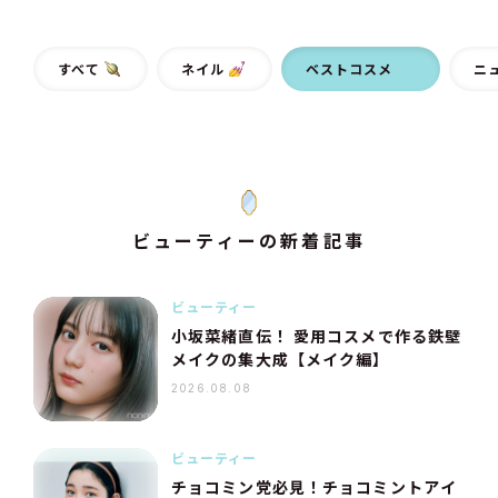
すべて
ネイル
ベストコスメ
ニ
ビューティーの新着記事
ビューティー
小坂菜緒直伝！ 愛用コスメで作る鉄壁
メイクの集大成【メイク編】
2026.08.08
ビューティー
チョコミン党必見！チョコミントアイ