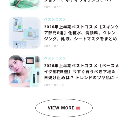
イル…美容プロのおすすめは？
2026.07.10
ベストコスメ
2026年上半期ベストコスメ【スキンケ
ア部門8選】化粧水、洗顔料、クレン
ジング、乳液、シートマスクをまとめ
2026.07.09
ベストコスメ
2026年上半期ベストコスメ【ベースメ
イク部門5選】今すぐ買うべき下地＆
日焼け止めは？ トレンドのツヤ肌にな
れるファンデーション、パウダーも
2026.07.08
VIEW MORE