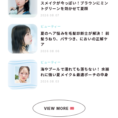
スメイクが今っぽい！ブラウンにミン
トグリーンを効かせて夏顔
2026.08.07
ビューティー
夏のヘア悩みを毛髪診断士が解決！ 前
髪うねり、パサつき、においの正解ケ
ア
2026.08.06
ビューティー
海やプールで濡れても落ちない！ 水崩
れに強い夏メイク＆最適ポーチの中身
2026.08.03
VIEW MORE