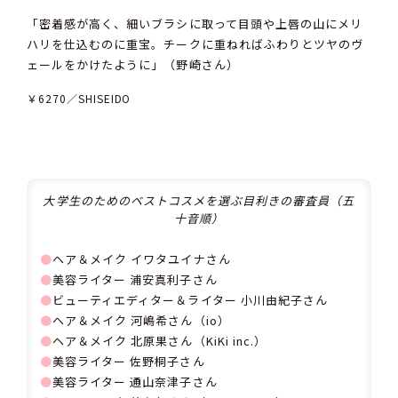
「密着感が高く、細いブラシに取って目頭や上唇の山にメリ
ハリを仕込むのに重宝。チークに重ねればふわりとツヤのヴ
ェールをかけたように」（野崎さん）
￥6270／SHISEIDO
大学生のためのベストコスメを選ぶ目利きの審査員（五
十音順）
⚫
ヘア＆メイク イワタユイナさん
⚫
美容ライター 浦安真利子さん
⚫
ビューティエディター＆ライター 小川由紀子さん
⚫
ヘア＆メイク 河嶋希さん（io）
⚫
ヘア＆メイク 北原果さん（KiKi inc.）
⚫
美容ライター 佐野桐子さん
⚫
美容ライター 通山奈津子さん