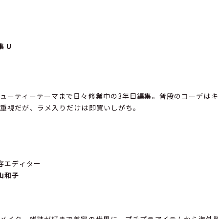
集 U
ューティーテーマまで日々修業中の3年目編集。普段のコーデはキ
性重視だが、ラメ入りだけは即買いしがち。
エディター
山和子