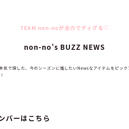
TEAM non-noが全力でディグる♡
non-no’s BUZZ NEWS
フが本気で探した、今のシーズンに推したいNewsなアイテムをピッ
で！
ンバーはこちら