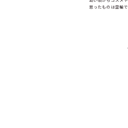
幼い頃からコスメや
思ったものは空輸で