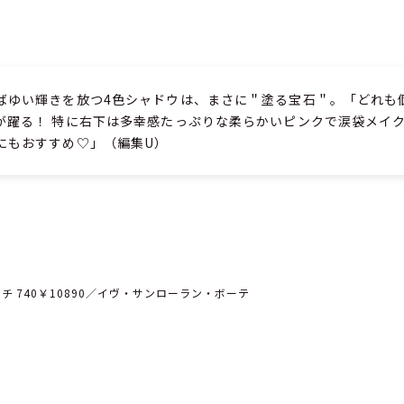
ばゆい輝きを放つ4色シャドウは、まさに＂塗る宝石＂。「どれも
が躍る！ 特に右下は多幸感たっぷりな柔らかいピンクで涙袋メイ
にもおすすめ♡」（編集U）
チ 740￥10890／イヴ・サンローラン・ボーテ