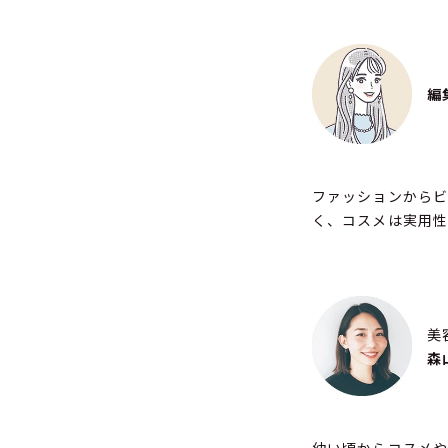
編
ファッションからビ
く、コスメは実用
美容
森