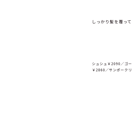
しっかり髪を覆って
シュシュ￥2090／ゴー
￥2860／サンポーク