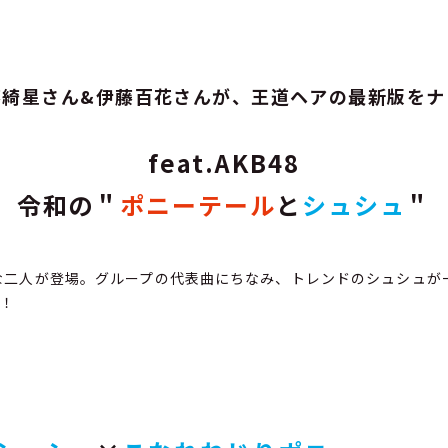
藤綺星さん&伊藤百花さんが、王道ヘアの最新版をナ
feat.AKB48
令和の＂
ポニーテール
と
シュシュ
＂
トな二人が登場。グループの代表曲にちなみ、トレンドのシュシュが
露！