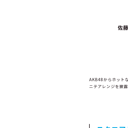
佐
AKB48からホッ
ニテアレンジを披