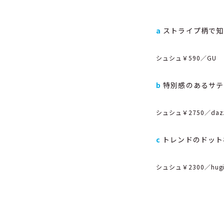
a
ストライプ柄で知
シュシュ￥590／GU
b
特別感のあるサテ
シュシュ￥2750／dazz
c
トレンドのドット
シュシュ￥2300／hug