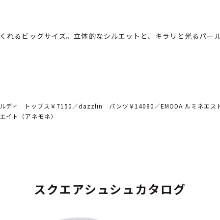
くれるビッグサイズ。立体的なシルエットと、キラリと光るパー
ルディ トップス￥7150／dazzlin パンツ￥14080／EMODA ルミネエ
リエイト（アネモネ）
スクエアシュシュカタログ