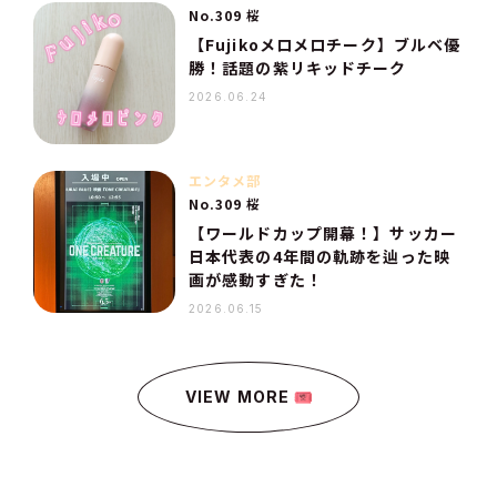
No.309 桜
【Fujikoメロメロチーク】ブルベ優
勝！話題の紫リキッドチーク
2026.06.24
エンタメ部
No.309 桜
【ワールドカップ開幕！】サッカー
日本代表の4年間の軌跡を辿った映
画が感動すぎた！
2026.06.15
VIEW MORE