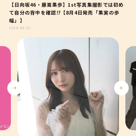
2
【日向坂46・藤嶌果歩】1st写真集撮影では初め
て自分の背中を確認⁉【8月4日発売「果実の歩
3
幅」】
2026.08.02
4
5
6
7
8