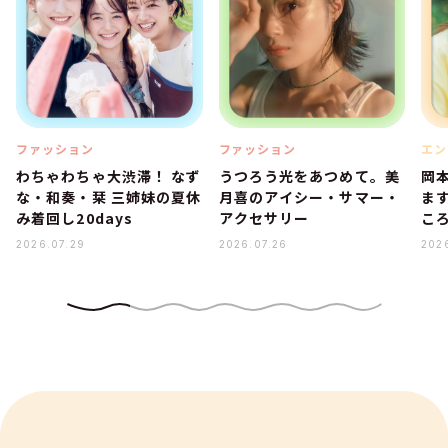
ファッション
ファッション
エン
わちゃわちゃ大渋滞！ なず
うつろう光をあつめて。美
岡
な・和奏・栞 三姉妹の夏休
月喜のアイシー・サマー・
ま
み着回し20days
アクセサリー
こ
2026.07.29
2026.07.26
202