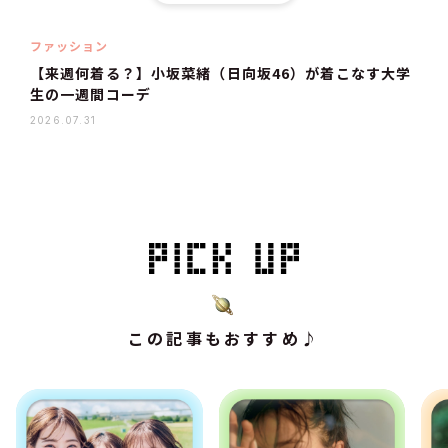
ファッション
【来週何着る？】小坂菜緒（日向坂46）が着こなす大学
生の一週間コーデ
2026.07.31
この記事もおすすめ♪