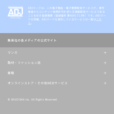
ABJマークは、この電子書店・電子書籍配信サービスが、著作
権者からコンテンツ使用許可を得た正規版配信サービスである
ことを示す登録商標（登録番号 第6091713号）です。ABJマー
クの詳細、ABJマークを掲示しているサービスの一覧は
こち
ら
。
集英社の各メディアの公式サイト
マンガ
取材・ファッション誌
書籍
オンラインストア・その他WEBサービス
© SHUEISHA Inc. All Rights Reserved.