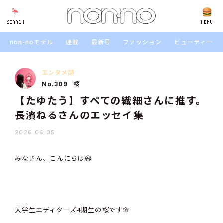
SEARCH
SEARCH
MENU
non-noモデル
連載
最新号
ファッション
ビューティー
エンタメ部
桜
No.309
【たゆたう】すべての繊細さんに推す。
長濱ねるさんのエッセイ集
2026.06.05
みなさん、こんにちは😃
大学生エディターズ4期生の桜です🌸