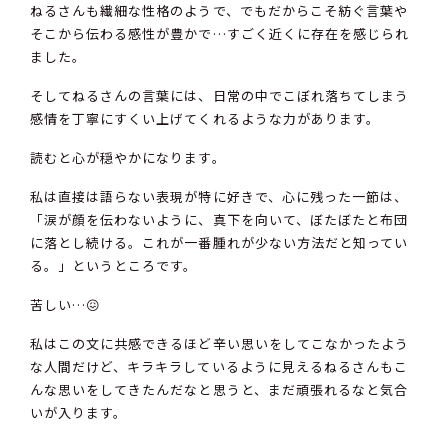
ねるさんも繊細な性格のようで、でもだからこそ紡ぐ言葉や
そこから伝わる感性が豊かで…すごく近くに存在を感じられ
ました。
そしてねるさんの言葉には、日常の中でこぼれ落ちてしまう
感情を丁寧にすくい上げてくれるような力があります。
読むと心が穏やかになります。
私は直接は語らない表現が特に好きで、心に残った一節は、
「涙が顔を伝わないように、真下を向いて、ぼたぼたと布団
に落とし続ける。これが一番腫れが少ない方法だと知ってい
る。」というところです。
苦しい…😖
私はこの文に共感できるほど辛い思いをしてこなかったよう
な人間だけど、キラキラしているように見えるねるさんもこ
んな思いをしてきたんだなと思うと、まだ頑張れるなと気合
いが入ります。