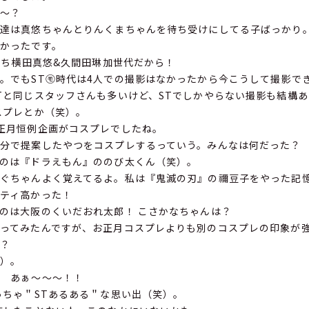
〜？
達は真悠ちゃんとりんくまちゃんを待ち受けにしてる子ばっかり
かったです。
たち横田真悠&久間田琳加世代だから！
でもST㋲時代は4人での撮影はなかったから今こうして撮影で
と同じスタッフさんも多いけど、STでしかやらない撮影も結構あ
スプレとか（笑）。
正月恒例企画がコスプレでしたね。
分で提案したやつをコスプレするっていう。みんなは何だった？
のは『ドラえもん』ののび太くん（笑）。
ぐちゃんよく覚えてるよ。私は『鬼滅の刃』の禰豆子をやった記
ティ高かった！
のは大阪のくいだおれ太郎！ こさかなちゃんは？
ってみたんですが、お正月コスプレよりも別のコスプレの印象が
？
）。
口
あぁ〜〜〜！！
ちゃ＂STあるある＂な思い出（笑）。