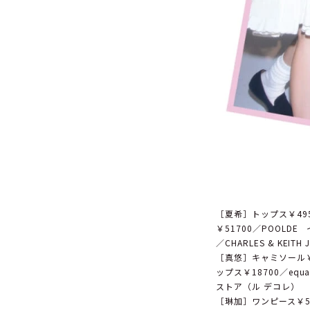
［夏希］トップス￥49
￥51700／POOLDE
／CHARLES & KEITH 
［真悠］キャミソール￥2
ップス￥18700／equ
ストア（ル デコレ）
［琳加］ワンピース￥5