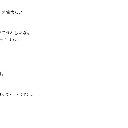
。超偉大だよ！
きてうれしいな。
ったよね。
憶。
強くて……（笑）。