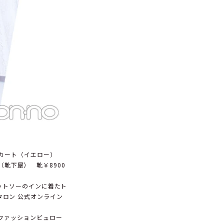
スカート（イエロー）
io（靴下屋） 靴￥8900
カットソーのインに着たト
ル タロン 公式オンライン
 ファッションビュロー