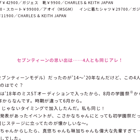
2900／ガジェス 靴￥9900／CHARLES & KEITH JAPAN
0・スカート￥99000／アオイ（MSGM） インに着たシャツ￥29700／ガジ
900／CHARLES & KEITH JAPAN
セブンティーンの思い出は……4人とも同じアレ！
ブンティーンモデル）だったのが’14〜’20年なんだけど、この4
いのはでぐ？
※
’18年のミスSTオーディションで入ったから、8月の学園祭
か
年からなんです。時期が違って6月から。
＂じゃないタイミングで加入したんだ。私も同じ！
発表があったイベントが、こさかなちゃんにとっても初学園祭だ
同じステージに立ってたのが懐かしいな〜。
ちゃんからしたら、真悠ちゃんも琳加ちゃんも偉大な先輩すぎて
しでした。