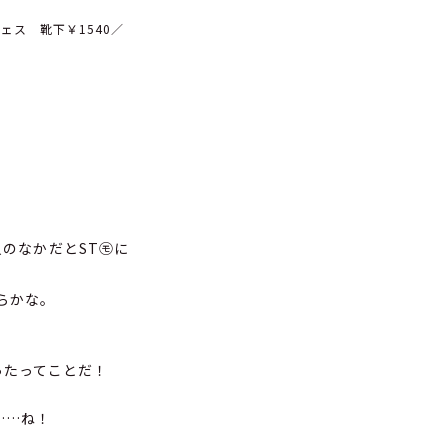
ェス 靴下￥1540／
人のなかだとST㋲に
らかな。
ったってことだ！
……ね！