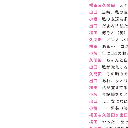
横田
＆
久間田
えぇ
出口
当時、私の友
小坂
私の友達も多
出口
だよね!? 私
横田
何それ（笑）。
久間田
ノンノはST
横田
ある〜！ コ
小坂
年に1回のお
久間田
ちゃんと自
出口
私が覚えてる
久間田
その時ので
出口
あれ、クオリ
横田
私が覚えてる
小坂
今記憶をたど
出口
え、なになに
小坂
……男装（笑
横田＆久間田＆
出
横田
やった！ めっ