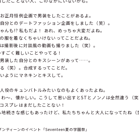
装したことない人、このなかにいないかも。
！
お正月恒例企画で男装をしたことがあるよ。
自分とのデートファッション企画をしました（笑）。
んも!? 私もだよ！ あれ、めっちゃ大変だよね。
の服を着なくちゃいけないってことだよね。
は撮影後に対談風の動画も撮りました（笑）。
のすごく難しいことやってる！
男装した自分とのキスシーンがあって……。
る（笑）。合成するってことだ。
いようにマネキンとキスして。
人役のキュンバトルみたいなのもよくあったよね。
わ〜、懐かしい。こうして思い出すとSTとノンノは全然違う（笑
コスプレはまだしたことない！
ら地続きな感じもあったけど、私たちちゃんと大人になってたね（
ンティーンのイベント「Seventeen夏の学園祭」