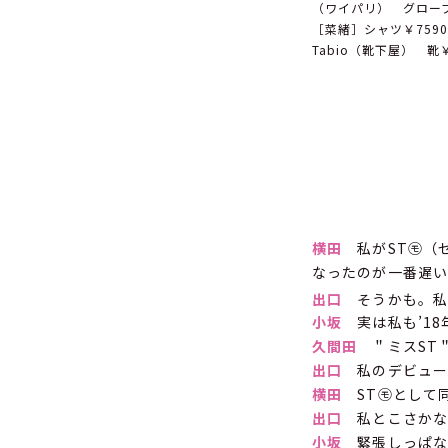
（ワイパリ） グローブ￥4
［菜緒］シャツ￥7590
Tabio（靴下屋） 靴￥11
横田
私がST㋲（セ
なったのが一番遅
出口
そうかも。私は
小坂
実は私も’18
久間田
＂ミスST
出口
私のデビュー
横田
ST㋲として
出口
私とこさかな
小坂
緊張しっぱな