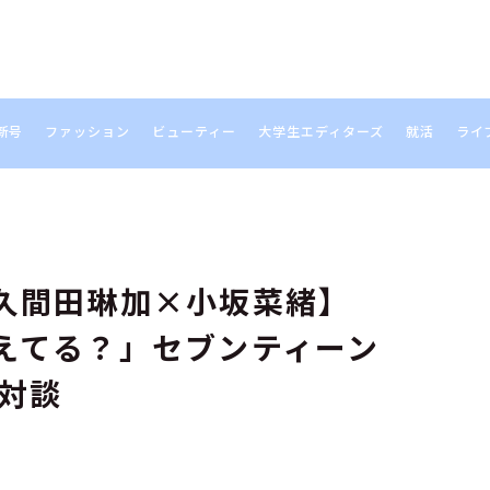
新号
ファッション
ビューティー
大学生エディターズ
就活
ライ
S
久間田琳加×小坂菜緒】
えてる？」セブンティーン
年対談