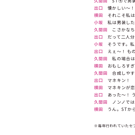
久間田
ST㋲で男
出口
懐かしい〜
横田
それこそ私は
小坂
私は男装した
久間田
こさかなちゃ
出口
だって二人分
小坂
そうです。私
出口
えぇ〜！ も
久間田
私の場合は
横田
おもしろすぎ
久間田
合成しやす
出口
マネキン！
横田
マネキンが恋
出口
あった〜！ う
久間田
ノンノでは
横田
うん。STか
※毎年行われていたセブ