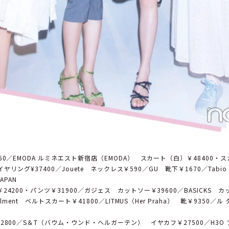
50／EMODA ルミネエスト新宿店（EMODA） スカート（白）￥48400・
 イヤリング¥37400／Jouete ネックレス￥590／GU 靴下￥1670／Tab
JAPAN
4200・パンツ￥31900／ガジェス カットソー￥39600／BASICKS 
alment ベルトスカート￥41800／LITMUS（Her Praha） 靴￥9350／
2800／S＆T（バウム・ウンド・ヘルガーテン） イヤカフ￥27500／H3O