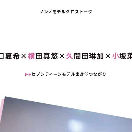
ノンノモデルクロストーク
口夏希×
横
田真悠×
久
間田琳加×
小
坂
セブンティーンモデル出身♡つながり