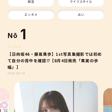
9
就活
ライフスタイル
10
エンタメ
占い
1
Nō
2
エンタメ
【日向坂46・藤嶌果歩】1st写真集撮影では初め
て自分の背中を確認⁉【8月4日発売「果実の歩
3
幅」】
2026.08.02
4
5