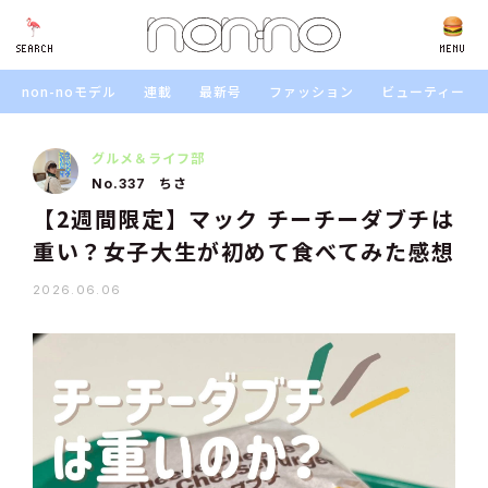
SEARCH
SEARCH
MENU
non-noモデル
連載
最新号
ファッション
ビューティー
グルメ＆ライフ部
ちさ
No.337
【2週間限定】マック チーチーダブチは
重い？女子大生が初めて食べてみた感想
2026.06.06