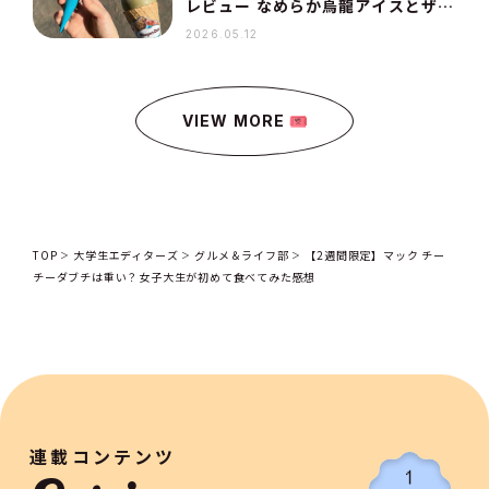
レビュー なめらか烏龍アイスとザク
ザクコーンがご褒美すぎる【セブン
2026.05.12
限定】
VIEW MORE
TOP
大学生エディターズ
グルメ＆ライフ部
【2週間限定】マック チー
チーダブチは重い？女子大生が初めて食べてみた感想
連載コンテンツ
1