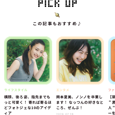
この記事もおすすめ♪
ライフスタイル
エンタメ
ファ
横顔、後ろ姿、指先までも
岡本夏美、ノンノを卒業し
【
っと可愛く！ 寄れば寄るほ
ます！ なっつんの好きなと
＂
どフォトジェな10のアイデ
ころ、ぜんぶ！
人
ィア
ー
2026.07.28