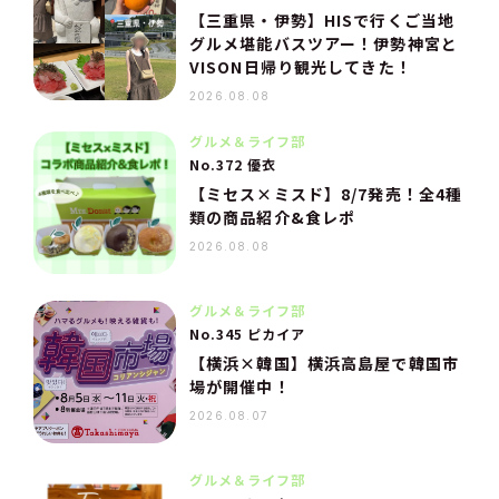
【三重県・伊勢】HISで行くご当地
グルメ堪能バスツアー！伊勢神宮と
VISON日帰り観光してきた！
2026.08.08
グルメ＆ライフ部
No.372 優衣
【ミセス×ミスド】8/7発売！全4種
類の商品紹介&食レポ
2026.08.08
グルメ＆ライフ部
No.345 ピカイア
【横浜×韓国】横浜高島屋で韓国市
場が開催中！
2026.08.07
グルメ＆ライフ部