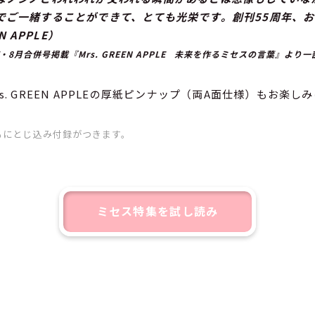
でご一緒することができて、とても光栄です。創刊55周年、
N APPLE）
7・8月合併号掲載『Mrs. GREEN APPLE 未来を作るミセスの言葉』より
s. GREEN APPLEの厚紙ピンナップ（両A面仕様）もお楽し
もにとじ込み付録がつきます。
ミセス特集を試し読み