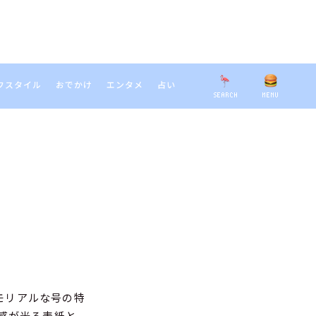
フスタイル
おでかけ
エンタメ
占い
SEARCH
MENU
EARCH
メモリアルな号の特
在感が光る表紙と、