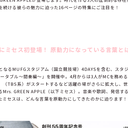
を続ける彼らの魅力に迫った16ページの特集にご注目を！
にミセス初登場！ 原動力になっている言葉と
となるMUFGスタジアム（国立競技場）4DAYSを含む、スタ
ュータブル〜間奏編〜」を開催中。4月からは3人がMCを務め
』（TBS系）がスタートするなど活躍の場がさらに拡大し、
Mrs. GREEN APPLE（以下ミセス）。音楽や歌詞、発信
たミセスは、どんな言葉を原動力にしてきたのかに迫ります！