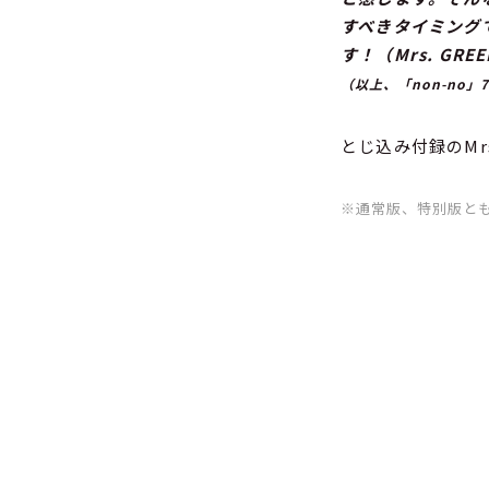
すべきタイミング
す！（Mrs. GREE
（以上、「non-no」
とじ込み付録のMr
※通常版、特別版と