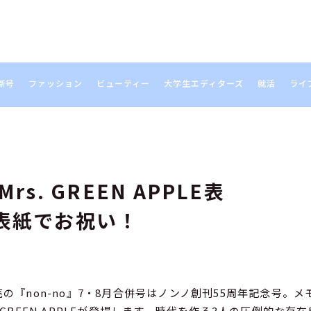
新号
ファッション
ビューティー
大学生エディターズ
就活
ライ
S
s. GREEN APPLE表
表紙でお祝い！
売の『non-no』7・8月合併号はノンノ創刊55周年記念号。
. GREEN APPLEが登場します。時代を作る3人の圧倒的な存