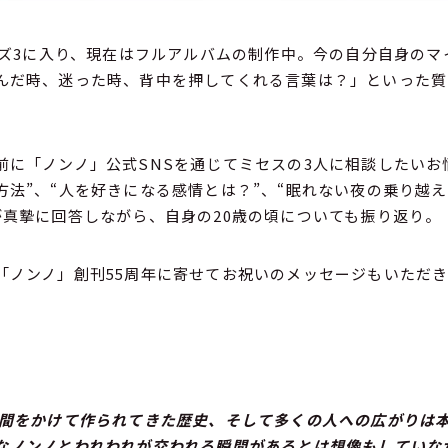
ェーズ3に入り、現在はフルアルバムの制作中。今の自分自身のマ
んだ時、迷った時、背中を押してくれる言葉は？」といった質
前に「ノンノ」公式SNSを通じてミセスの3人に相談したいお悩
方法”、“人を好きになる感情とは？”、“眠れない夜の乗り越え
が真摯に回答しながら、自身の20歳の頃についても振り返り。
「ノンノ」創刊55周年に寄せてお祝いのメッセージもいただ
時間をかけて作られてきた歴史、そして多くの人への広がりは
なノンノとわれわれが交われる瞬間があるとは想像もしていな