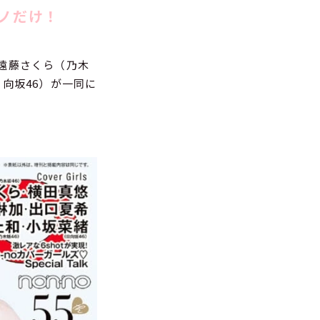
ンノだけ！
遠藤さくら（乃木
向坂46）が一同に