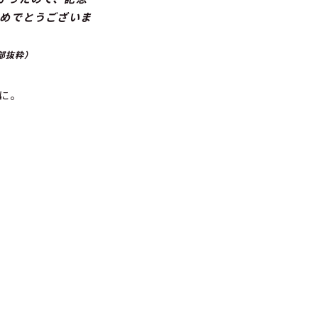
おめでとうございま
一部抜粋）
みに。