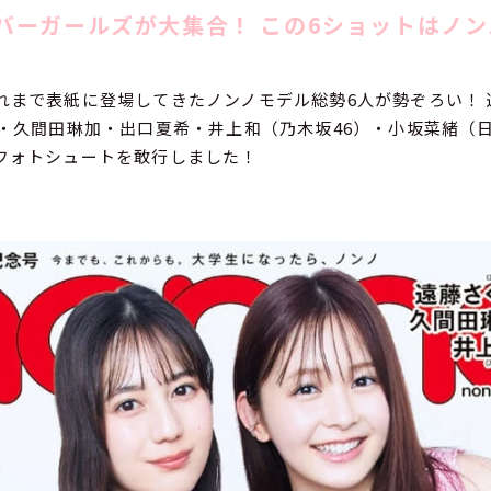
oカバーガールズが大集合！ この6ショットはノ
れまで表紙に登場してきたノンノモデル総勢6人が勢ぞろい！ 
悠・久間田琳加・出口夏希・井上和（乃木坂46）・小坂菜緒（日
フォトシュートを敢行しました！