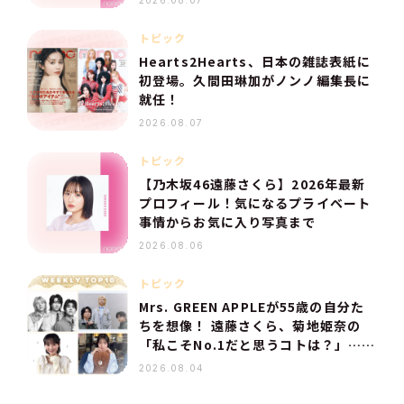
トピック
Hearts2Hearts、日本の雑誌表紙に
初登場。久間田琳加がノンノ編集長に
就任！
2026.08.07
トピック
【乃木坂46遠藤さくら】2026年最新
プロフィール！気になるプライベート
事情からお気に入り写真まで
2026.08.06
トピック
Mrs. GREEN APPLEが55歳の自分た
ちを想像！ 遠藤さくら、菊地姫奈の
「私こそNo.1だと思うコトは？」…
【人気記事TOP10】
2026.08.04