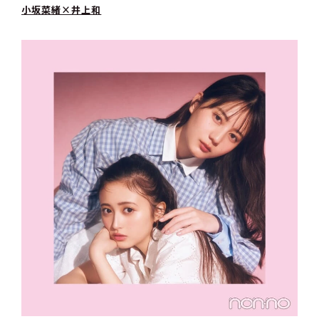
小坂菜緒×井上和