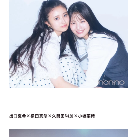
出口夏希×横田真悠×久間田琳加×小坂菜緒