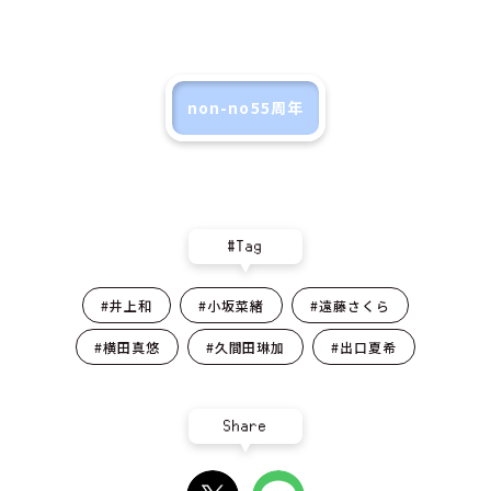
non-no55周年
#Tag
#井上和
#小坂菜緒
#遠藤さくら
#横田真悠
#久間田琳加
#出口夏希
Share