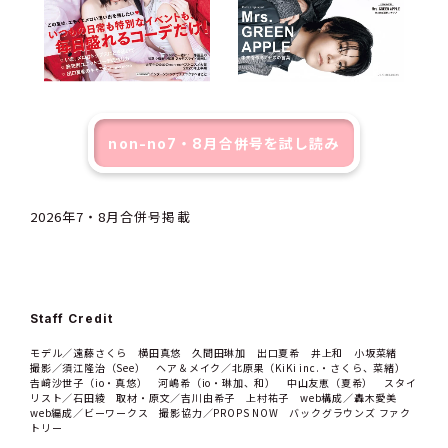
non-no7・8月合併号を試し読み
2026年7・8月合併号掲載
Staff Credit
モデル／遠藤さくら 横田真悠 久間田琳加 出口夏希 井上和 小坂菜緒
撮影／須江隆治（See） ヘア＆メイク／北原果（KiKi inc.・さくら、菜緒）
𠮷﨑沙世子（io・真悠） 河嶋希（io・琳加、和） 中山友恵（夏希） スタイ
リスト／石田綾 取材・原文／吉川由希子 上村祐子 web構成／轟木愛美
web編成／ビーワークス 撮影協力／PROPS NOW バックグラウンズ ファク
トリー