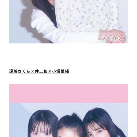
遠藤さくら×井上和×小坂菜緒