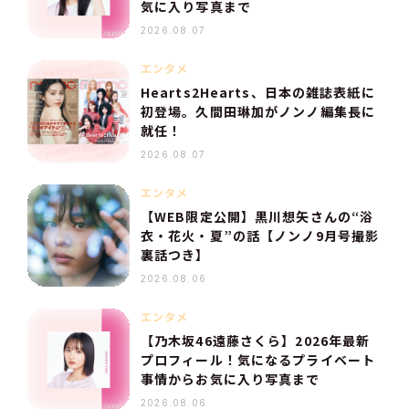
気に入り写真まで
2026.08.07
エンタメ
Hearts2Hearts、日本の雑誌表紙に
初登場。久間田琳加がノンノ編集長に
就任！
2026.08.07
エンタメ
【WEB限定公開】黒川想矢さんの“浴
衣・花火・夏”の話【ノンノ9月号撮影
裏話つき】
2026.08.06
エンタメ
【乃木坂46遠藤さくら】2026年最新
プロフィール！気になるプライベート
事情からお気に入り写真まで
2026.08.06