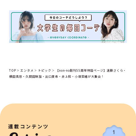
TOP
エンタメ
トピック
【non-no創刊55周年特設ページ】遠藤さくら・
横田真悠・久間田琳加・出口夏希・井上和・小坂菜緒が大集合！
連載コンテンツ
1