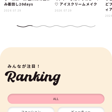
み着回し20days
♡ アイスクリームメイク
ど
ィ
2026.07.29
2026.07.29
202
みんなが注目！
Ranking
ALL
ファッション
ビューティー