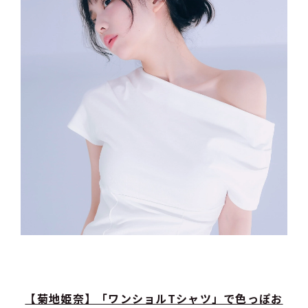
【菊地姫奈】「ワンショルTシャツ」で色っぽお