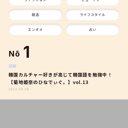
9
就活
ライフスタイル
10
エンタメ
占い
1
Nō
2
連載
韓国カルチャー好きが高じて韓国語を勉強中！
【菊地姫奈のひなでぃぐ。】vol.13
3
2026.08.06
4
5