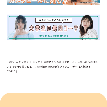
TOP
エンタメ
トピック
遠藤さくら×夏ワンピース、スタバ新作の桃ビ
バレッジ全3種レビュー、菊地姫奈の色っぽTシャツコーデ…【人気記事
TOP10】