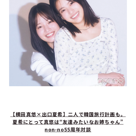
【横田真悠×出口夏希】二人で韓国旅行計画も。
夏希にとって真悠は“友達みたいなお姉ちゃん”
non-no55周年対談