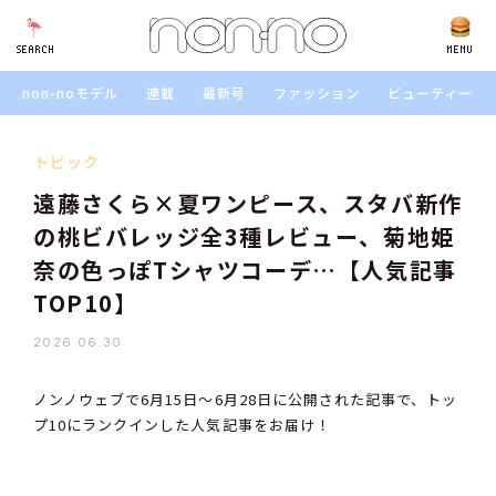
SEARCH
SEARCH
MENU
non-noモデル
連載
最新号
ファッション
ビューティー
トピック
遠藤さくら×夏ワンピース、スタバ新作
の桃ビバレッジ全3種レビュー、菊地姫
奈の色っぽTシャツコーデ…【人気記事
TOP10】
2026.06.30
ノンノウェブで6月15日〜6月28日に公開された記事で、トッ
プ10にランクインした人気記事をお届け！