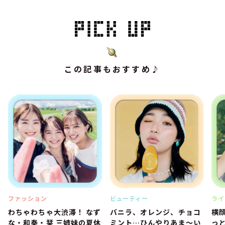
この記事もおすすめ♪
ファッション
ビューティー
ライ
わちゃわちゃ大渋滞！ なず
バニラ、オレンジ、チョコ
横
な・和奏・栞 三姉妹の夏休
ミント…ひんやりあま～い
っ