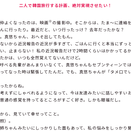
二人で韓国旅行する計画、絶対実現させたい！
※
仲よくなったのは、映画
の撮影中。そこからは、たま〜に連絡
んに行ったり。最近だと、いつ行ったっけ？ 去年だったかな？
。真悠ちゃん、おへそ出してたもん。
ないから近況報告の近況が多すぎて、ごはんに行くと本当にずっ
、止まらない！ 私の近況報告だけで2時間くらいはかかってる
たかは、いつも全然覚えてないんだけど。
呼べる先輩があんまりいなくて、真悠ちゃんもセブンティーンでは
ってなった時は緊張してたんだ。でも、真悠ちゃんが「タメ口で
ったからね。
考えずにしゃべれるようになって、今は友達みたいに話しやすい
普通の感覚を持ってるところがすごく好き。しかも眼福だし。
から、見ていて幸せってこと。
照）。
姉ちゃんみたいにしっかりした面もあって、私の悩みをしっかり