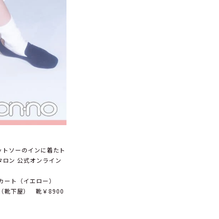
カットソーのインに着たト
ル タロン 公式オンライン
スカート（イエロー）
io（靴下屋） 靴￥8900