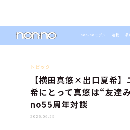
non-noモデル
連載
最
トピック
【横田真悠×出口夏希】
希にとって真悠は“友達み
no55周年対談
2026.06.25