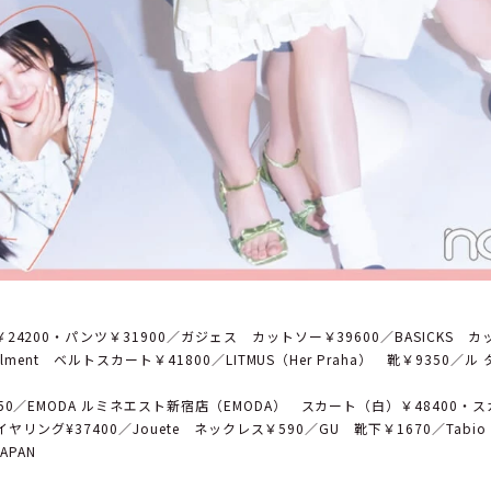
4200・パンツ￥31900／ガジェス カットソー￥39600／BASICKS 
alment ベルトスカート￥41800／LITMUS（Her Praha） 靴￥9350／
50／EMODA ルミネエスト新宿店（EMODA） スカート（白）￥48400・
 イヤリング¥37400／Jouete ネックレス￥590／GU 靴下￥1670／Tab
JAPAN