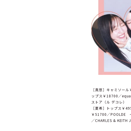
［真悠］キャミソール￥2
ップス￥18700／equ
ストア（ル デコレ）
［夏希］トップス￥49
￥51700／POOLDE
／CHARLES & KEITH 