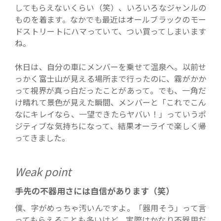
してもらえないくらい（笑）、いろいろなジャンルの
ものを着ます。なかでも最近はオールブラックのモー
ドストリートにハマっていて、つい買ってしまいます
ね。
休日は、自分の車にメンバーを乗せて温泉へ。以前せ
っかく富士山が見える場所まで行ったのに、霧がかか
って視界が真っ白だったことがあって。でも、一角だ
け晴れて景色が見えた瞬間、メンバーと「これでこん
なにキレイなら、一望できたらヤバい！」っていうポ
ジティブな気持ちになって、結果オーライで楽しく帰
ってきました。
Weak point
手先の不器用さには自信があります（笑）
僕、字がめっちゃ汚いんですよ。「器用そう」って言
ってもらえることも多いけど、実際はかなり不器用だ