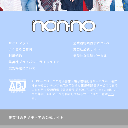
サイトマップ
消費税総額表示について
よくあるご質問
集英社公式サイト
利用規約
集英社女性誌ポータル
集英社プライバシーガイドライン
広告掲載について
ABJマークは、この電子書店・電子書籍配信サービスが、著作
権者からコンテンツ使用許可を得た正規版配信サービスである
ことを示す登録商標（登録番号 第6091713号）です。ABJマー
クの詳細、ABJマークを掲示しているサービスの一覧は
こち
ら
。
集英社の各メディアの公式サイト