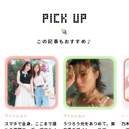
この記事もおすすめ♪
ファッション
ファッション
エン
スマホで全身、ここまで盛
うつろう光をあつめて。美
乃