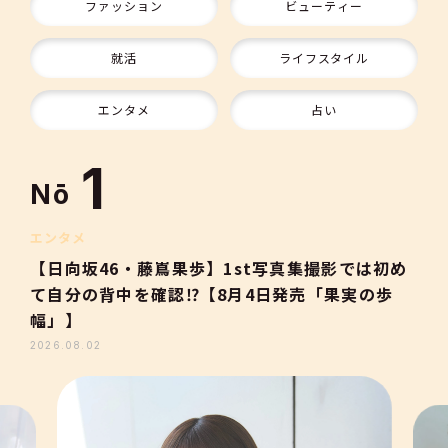
ファッション
ビューティー
9
就活
ライフスタイル
10
エンタメ
占い
1
Nō
2
エンタメ
【日向坂46・藤嶌果歩】1st写真集撮影では初め
て自分の背中を確認⁉【8月4日発売「果実の歩
3
幅」】
2026.08.02
4