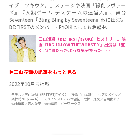
イブ『ツキウタ。』ステージや映画『縁側ラヴァー
ズ』『人狼ゲーム デスゲームの運営人』、舞台
Seventeen『Bling Bling by Seventeen』他に出演。
BE:FIRSTのメンバー・RYOKIとしても活躍中。
三山凌輝（BE:FIRST/RYOKI）ヒストリー。映
画『HiGH&LOW THE WORST X』出演は「宝
くじに当たったような気分だった」
▶三山凌輝の記事をもっと見る
2022年10月号掲載
モデル／三山凌輝（BE:FIRST/RYOKI） 撮影／山本雄生 ヘア＆メイク／
西村裕司（earch） スタイリスト／八木啓紀 取材・原文／吉川由希子
web構成／轟木愛美 web編成／ビーワークス