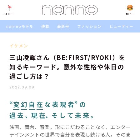
SEARCH
SEARCH
MENU
non-noモデル
連載
最新号
ファッション
ビューティー
イケメン
三山凌輝さん（BE:FIRST/RYOKI）を
知るキーワード。意外な性格や休日の
過ごし方は？
2022.09.09
“
変
幻
自
在
な 表 現 者” の
過 去 、現 在、そ し て 未 来 。
映画、舞台、音楽。形にこだわることなく、エンター
テインメントの世界で自分を表現し続ける人。そのま