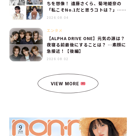
ちを想像！ 遠藤さくら、菊地姫奈の
「私こそNo.1だと思うコトは？」…
【人気記事TOP10】
2026.08.04
エンタメ
【ALPHA DRIVE ONE】元気の源は？
夜寝る前最後にすることは？ …素顔に
急接近！【後編】
2026.08.02
VIEW MORE