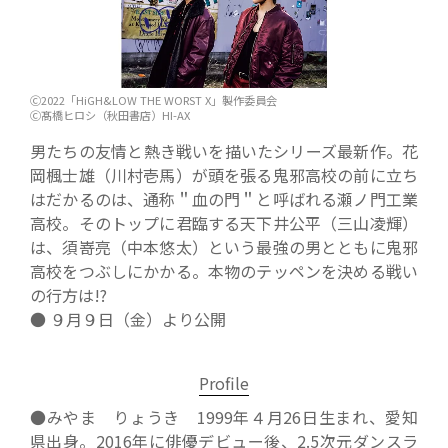
Ⓒ2022「HiGH&LOW THE WORST X」製作委員会
Ⓒ髙橋ヒロシ（秋田書店）HI-AX
男たちの友情と熱き戦いを描いたシリーズ最新作。花
岡楓士雄（川村壱馬）が頭を張る鬼邪高校の前に立ち
はだかるのは、通称＂血の門＂と呼ばれる瀬ノ門工業
高校。そのトップに君臨する天下井公平（三山凌輝）
は、須嵜亮（中本悠太）という最強の男とともに鬼邪
高校をつぶしにかかる。本物のテッペンを決める戦い
の行方は!?
● ９月９日（金）より公開
Profile
●みやま りょうき 1999年４月26日生まれ、愛知
県出身。2016年に俳優デビュー後、2.5次元ダンスラ