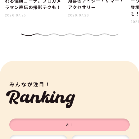
れる優勝コーデ。プロカメ
月喜のアイシー・サマー・
ー
ラマン直伝の撮影テクも！
アクセサリー
登
も
2026.07.25
2026.07.26
2026
みんなが注目！
Ranking
ALL