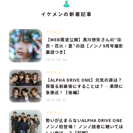
イケメンの新着記事
イケメン
【WEB限定公開】黒川想矢さんの“浴
衣・花火・夏”の話【ノンノ9月号撮影
裏話つき】
2026.08.06
イケメン
【ALPHA DRIVE ONE】元気の源は？
夜寝る前最後にすることは？ …素顔に
急接近！【後編】
2026.08.02
イケメン
勢いが止まらないALPHA DRIVE ONE
ノンノ初登場！ ノンノ読者に聴いてほ
しい曲は…？【前編】