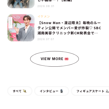
2026.08.01
イケメン
【Snow Man・渡辺翔太】毎晩のルー
ティン公開でメンバー愛が炸裂♡ SBC
湘南美容クリニック新CM発表会での
コメントを全文レポート
2026.07.07
VIEW MORE
すべて
インタビュー
フィギュアスケート