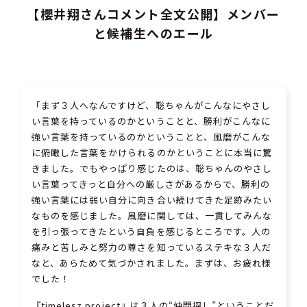
【櫻井翔さんコメント全文公開】メンバー
と候補生へのエール
「まず３人へなんですけど、聡ちゃんがこんなにやさし
い言葉を持っているのかということと、勝利がこんなに
強い言葉を持っているのかということと、風磨がこんな
に俯瞰した言葉をかけられるのかということに本当に驚
きました。でもやっぱり感じたのは、聡ちゃんのやさし
い言葉ってきっと自分への厳しさがあるからで、勝利の
強い言葉には弱い自分に向き合い続けてきた足跡みたい
なものを感じました。風磨に関しては、一貫してみんな
を引っ張ってきたという自負を感じるところです。人の
痛みと苦しみと努力の尊さを知っているステキな３人だ
なと、あらためて気づかされました。まずは、お疲れ様
でした！
『timelesz project』は３人の“仲間探し”ということだ