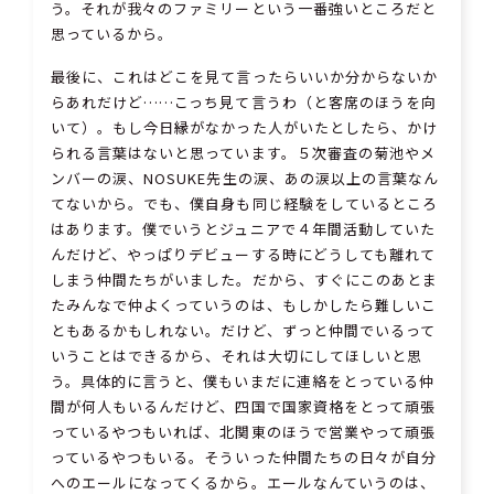
う。それが我々のファミリーという一番強いところだと
思っているから。
最後に、これはどこを見て言ったらいいか分からないか
らあれだけど……こっち見て言うわ（と客席のほうを向
いて）。もし今日縁がなかった人がいたとしたら、かけ
られる言葉はないと思っています。５次審査の菊池やメ
ンバーの涙、NOSUKE先生の涙、あの涙以上の言葉なん
てないから。でも、僕自身も同じ経験をしているところ
はあります。僕でいうとジュニアで４年間活動していた
んだけど、やっぱりデビューする時にどうしても離れて
しまう仲間たちがいました。だから、すぐにこのあとま
たみんなで仲よくっていうのは、もしかしたら難しいこ
ともあるかもしれない。だけど、ずっと仲間でいるって
いうことはできるから、それは大切にしてほしいと思
う。具体的に言うと、僕もいまだに連絡をとっている仲
間が何人もいるんだけど、四国で国家資格をとって頑張
っているやつもいれば、北関東のほうで営業やって頑張
っているやつもいる。そういった仲間たちの日々が自分
へのエールになってくるから。エールなんていうのは、