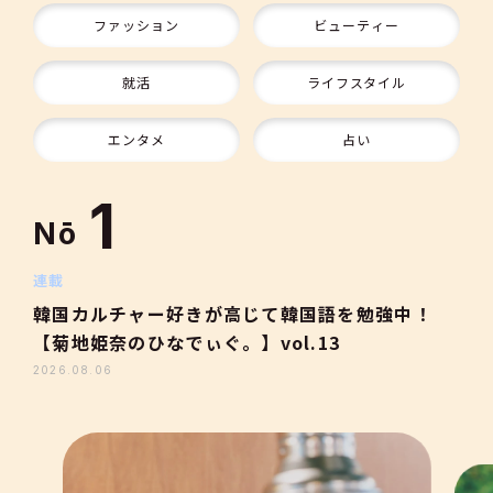
ファッション
ビューティー
9
就活
ライフスタイル
10
エンタメ
占い
1
Nō
2
連載
韓国カルチャー好きが高じて韓国語を勉強中！
【菊地姫奈のひなでぃぐ。】vol.13
3
2026.08.06
4