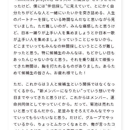
ったけど、僕には“伴侶探し”に見えていて、とにかく自
分たちがどんな人と一緒にいたいかを突き詰める、人生
のパートナーを探している時間なんだなと思いながら見
ていました。ただ難しいのが、みんな痛感したと思うけ
ど、日本一踊りが上手い人を集めましょうとか日本一歌
が上手い人を集めましょうっていうことじゃないから。
どこまでいってもみんなの仲間探しというところが難し
かったと思う。特に候補生のみんなは、もどかしい日も
あったんじゃないかなと思う。それを乗り越えて頑張っ
てきた時間は、胸を打たれるものがありました。あらた
めて候補生の皆さん、お疲れ様でした！
ただ、これからは３人と候補生という関係ではなくなっ
てくるから。“新メンバーになりたい”っていう想いで今
日までやってきたと思うけど、これからはメンバー、運
命共同体としてやっていくから。だって、菊池は売れた
いと思ってるんだから、足並みをそろえてみんなでやっ
ていってもらいたいなと思う。だけど、グループでやっ
ているから、ちょっとムカつくなぁとか、俺が言ったコ