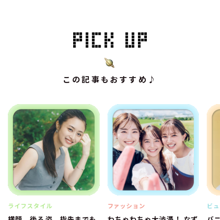
この記事もおすすめ♪
ライフスタイル
ファッション
ビュ
横顔、後ろ姿、指先までも
わちゃわちゃ大渋滞！ なず
バ