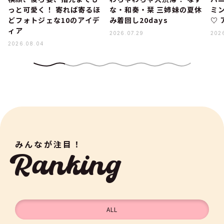
っと可愛く！ 寄れば寄るほ
な・和奏・栞 三姉妹の夏休
ミ
どフォトジェな10のアイデ
み着回し20days
♡
ィア
2026.07.29
202
2026.08.04
みんなが注目！
Ranking
ALL