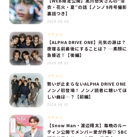
【WEB限定公開】黒川想矢さんの“浴
衣・花火・夏”の話【ノンノ9月号撮影
裏話つき】
2026.08.06
イケメン
【ALPHA DRIVE ONE】元気の源は？
夜寝る前最後にすることは？ …素顔に
急接近！【後編】
2026.08.02
イケメン
勢いが止まらないALPHA DRIVE ONE
ノンノ初登場！ ノンノ読者に聴いてほ
しい曲は…？【前編】
2026.08.01
イケメン
【Snow Man・渡辺翔太】毎晩のルー
ティン公開でメンバー愛が炸裂♡ SBC