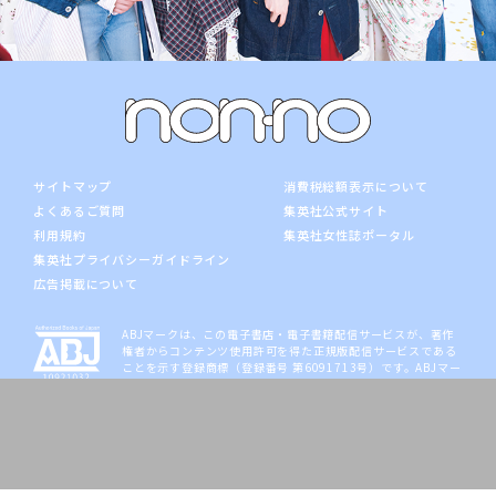
サイトマップ
消費税総額表示について
よくあるご質問
集英社公式サイト
利用規約
集英社女性誌ポータル
集英社プライバシーガイドライン
広告掲載について
ABJマークは、この電子書店・電子書籍配信サービスが、著作
権者からコンテンツ使用許可を得た正規版配信サービスである
ことを示す登録商標（登録番号 第6091713号）です。ABJマー
クの詳細、ABJマークを掲示しているサービスの一覧は
こち
ら
。
集英社の各メディアの公式サイト