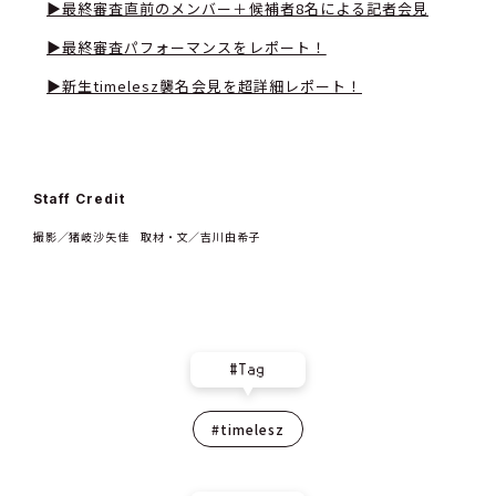
▶最終審査直前のメンバー＋候補者8名による記者会見
▶最終審査パフォーマンスをレポート！
▶新生timelesz襲名会見を超詳細レポート！
Staff Credit
撮影／猪岐沙矢佳 取材・文／吉川由希子
#Tag
#timelesz