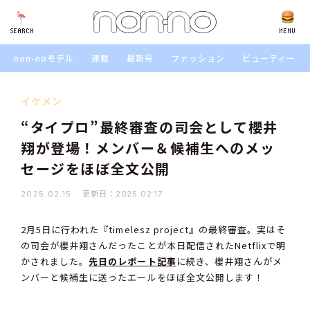
SEARCH
SEARCH
MENU
non-noモデル
連載
最新号
ファッション
ビューティー
イケメン
“タイプロ”最終審査の司会として櫻井
翔が登場！メンバー＆候補生へのメッ
セージをほぼ全文公開
更新日：
2025.02.15
2025.02.17
2月5日に行われた『timelesz project』の最終審査。実はそ
の司会が櫻井翔さんだったことが本日配信されたNetflixで明
かされました。
先日のレポート記事
に続き、櫻井翔さんがメ
ンバーと候補生に送ったエールをほぼ全文公開します！