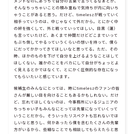
メントなのにあっちで自分の言葉で言ってるなぁとか、
そんなちっちゃいことの積み重ねで気持ちが内に向いち
ゃうことがあると思う。だけど、timeleszが戦っていく
相手っていうのは、中じゃなくて外だから。とにかく中
の絆を強くして、外と戦っていってほしい。目黒（蓮）
も言っていたけど、あくまで仲間だけどどこまでいって
もぶち倒してやるっていうくらいの想いを持って、僕ら
にだってかかってきてほしいなと思ってる。ただ、その
時、ほかのものを下げて自分を上げるようなことはして
ほしくない。誰かのことをバカにして自分がちょっとよ
く見えるとかではなくて、とにかく圧倒的な存在になっ
てもらいたいと感じています。
候補生のみんなにとっては、時にtimeleszのファンの皆
さんが厳しい目を向けることもあるかもしれない。だけ
ど、忘れてほしくないのは、今事務所にいるジュニアの
ちっちゃい子もみんなにとっては先輩になっていくって
いうことだから。そういったリスペクトも忘れないでほ
しいなと思うし、何かあったら僕を含むたくさんの先輩
方がいるから、些細なことでも相談してもらえたらと思